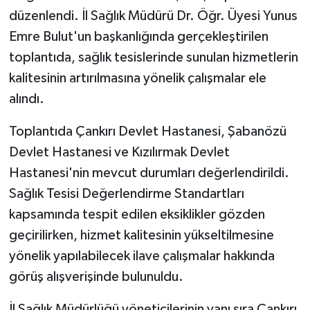
düzenlendi. İl Sağlık Müdürü Dr. Öğr. Üyesi Yunus
TÜRKİYE
Emre Bulut'un başkanlığında gerçekleştirilen
toplantıda, sağlık tesislerinde sunulan hizmetlerin
DÜNYA
kalitesinin artırılmasına yönelik çalışmalar ele
alındı.
Toplantıda Çankırı Devlet Hastanesi, Şabanözü
Devlet Hastanesi ve Kızılırmak Devlet
Hastanesi'nin mevcut durumları değerlendirildi.
Sağlık Tesisi Değerlendirme Standartları
kapsamında tespit edilen eksiklikler gözden
geçirilirken, hizmet kalitesinin yükseltilmesine
yönelik yapılabilecek ilave çalışmalar hakkında
görüş alışverişinde bulunuldu.
İl Sağlık Müdürlüğü yöneticilerinin yanı sıra Çankırı