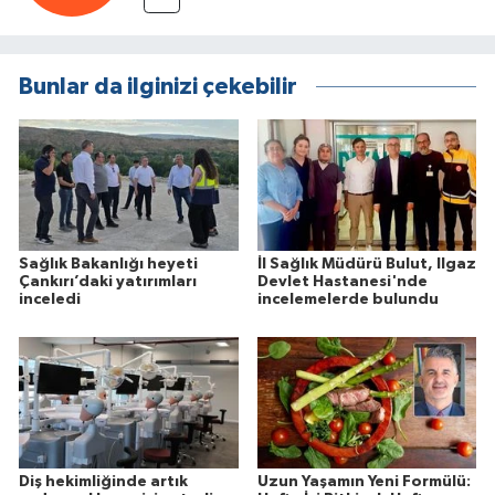
Bunlar da ilginizi çekebilir
Sağlık Bakanlığı heyeti
İl Sağlık Müdürü Bulut, Ilgaz
Çankırı’daki yatırımları
Devlet Hastanesi'nde
inceledi
incelemelerde bulundu
Diş hekimliğinde artık
Uzun Yaşamın Yeni Formülü: