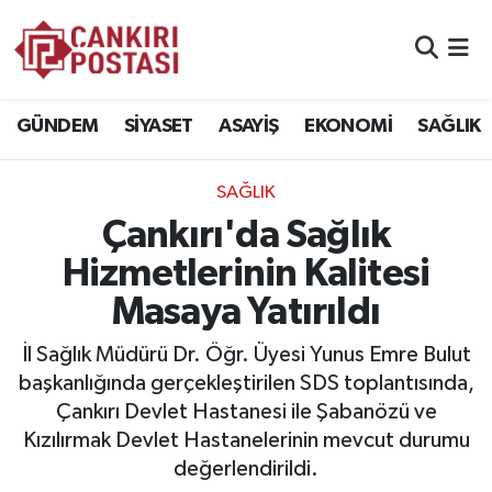
GÜNDEM
Nöbetçi Eczaneler
GÜNDEM
SİYASET
ASAYİŞ
EKONOMİ
SAĞLIK
SİYASET
Hava Durumu
SAĞLIK
ASAYİŞ
Namaz Vakitleri
Çankırı'da Sağlık
EKONOMİ
Trafik Durumu
Hizmetlerinin Kalitesi
Masaya Yatırıldı
SAĞLIK
Süper Lig Puan Durumu ve Fikstür
İl Sağlık Müdürü Dr. Öğr. Üyesi Yunus Emre Bulut
SPOR
Tüm Manşetler
başkanlığında gerçekleştirilen SDS toplantısında,
Çankırı Devlet Hastanesi ile Şabanözü ve
EĞİTİM
Son Dakika Haberleri
Kızılırmak Devlet Hastanelerinin mevcut durumu
değerlendirildi.
YAŞAM
Haber Arşivi