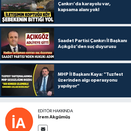
Çankırı'da karayolu var,
kapsama alanı yok!
Saadet Partisi Çankırı İl Başkanı
Açıkgöz’den suç duyurusu
MHP İl Başkanı Kaya: "Tuzfest
üzerinden algı operasyonu
yapılıyor"
EDITÖR HAKKINDA
İrem Akgümüş