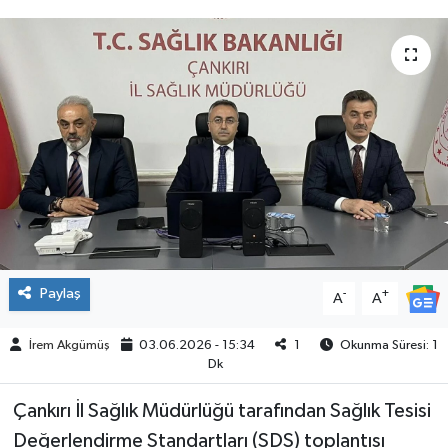
ÇEVRE
İLÇELER
RESMİ İLANLAR
KÜLTÜR
TURİZM
MAGAZİN
Paylaş
-
+
A
A
VEFAT
İrem Akgümüş
03.06.2026 - 15:34
1
Okunma Süresi: 1
Dk
BİLİM&TEKNOLOJİ
Çankırı İl Sağlık Müdürlüğü tarafından Sağlık Tesisi
Değerlendirme Standartları (SDS) toplantısı
BÖLGE