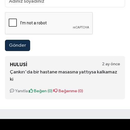
Gönder
2 ay önce
HULUSI
Çankırı'da bir hastane masasına yattıysa kalkamaz
ki
Yanıtla
Beğen (
0
)
Beğenme (
0
)