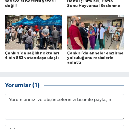
sadece el becerisi yeterli
Hafta İçi Bitkisel, Hafta
değil!
Sonu Hayvansal Beslenme
Çankırı'da sağlık noktaları
Çankırı'da anneler emzirme
4 bin 883 vatandaşa ulaştı
yolculuğunu resimlerle
anlattı
Yorumlar (1)