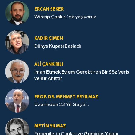
ERCAN ŞEKER
Winzip Çankırı'da yaşıyoruz
KADIR ÇIMEN
Dünya Kupası Başladı
ALI ÇANKIRILI
İman Etmek Eylem Gerektiren Bir Söz Veriş
ve Bir Ahittir
PROF. DR. MEHMET ERYILMAZ
Üzerinden 23 Yıl Geçti...
METIN YILMAZ
Ermenilerin Çankırı ve Gomidas Yalanı