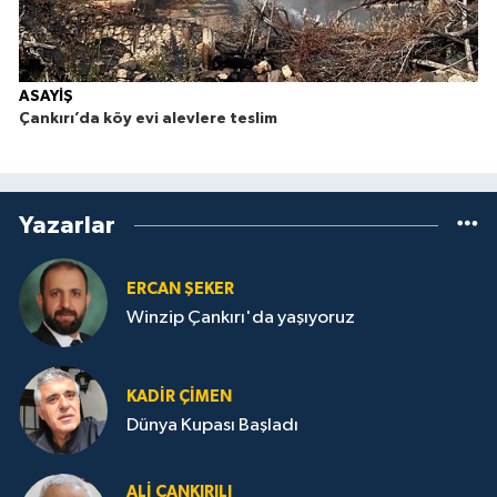
ASAYİŞ
Çankırı’da köy evi alevlere teslim
Yazarlar
ERCAN ŞEKER
Winzip Çankırı'da yaşıyoruz
KADIR ÇIMEN
Dünya Kupası Başladı
ALI ÇANKIRILI