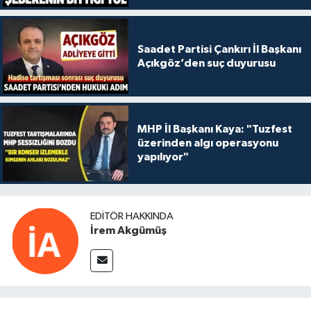
Saadet Partisi Çankırı İl Başkanı
Açıkgöz’den suç duyurusu
MHP İl Başkanı Kaya: "Tuzfest
üzerinden algı operasyonu
yapılıyor"
EDITÖR HAKKINDA
İrem Akgümüş