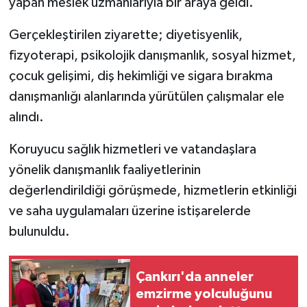
yapan meslek uzmanlarıyla bir araya geldi.
TÜRKİYE
Gerçekleştirilen ziyarette; diyetisyenlik,
fizyoterapi, psikolojik danışmanlık, sosyal hizmet,
DÜNYA
çocuk gelişimi, diş hekimliği ve sigara bırakma
danışmanlığı alanlarında yürütülen çalışmalar ele
alındı.
Koruyucu sağlık hizmetleri ve vatandaşlara
yönelik danışmanlık faaliyetlerinin
değerlendirildiği görüşmede, hizmetlerin etkinliği
ve saha uygulamaları üzerine istişarelerde
bulunuldu.
Çankırı'da anneler
emzirme yolculuğunu