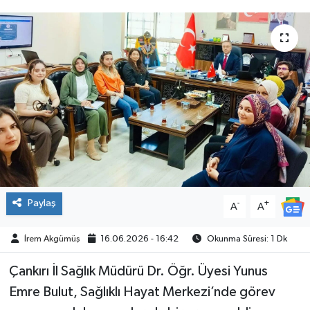
ÇEVRE
İLÇELER
RESMİ İLANLAR
KÜLTÜR
TURİZM
MAGAZİN
Paylaş
-
+
A
A
VEFAT
İrem Akgümüş
16.06.2026 - 16:42
Okunma Süresi: 1 Dk
Çankırı İl Sağlık Müdürü Dr. Öğr. Üyesi Yunus
BİLİM&TEKNOLOJİ
Emre Bulut, Sağlıklı Hayat Merkezi’nde görev
BÖLGE