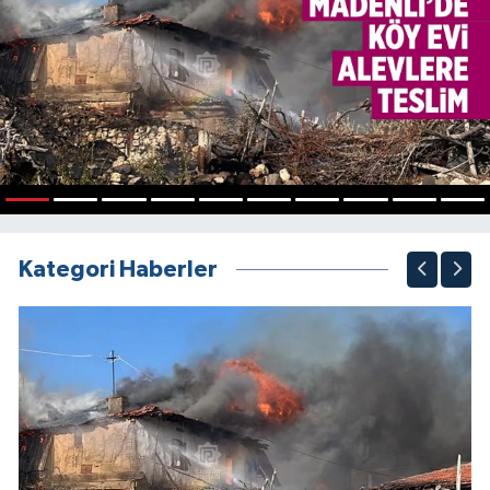
1
2
3
4
5
6
7
8
9
10
Kategori Haberler