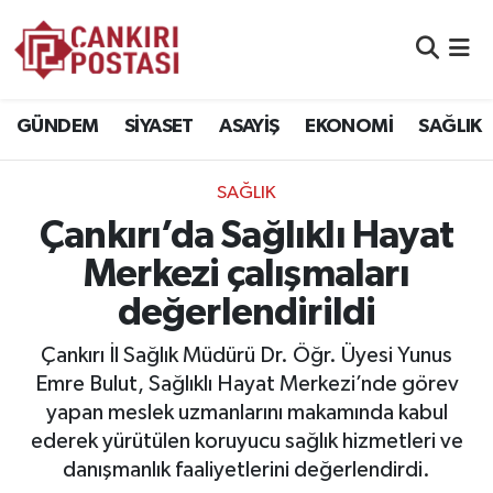
GÜNDEM
Nöbetçi Eczaneler
GÜNDEM
SİYASET
ASAYİŞ
EKONOMİ
SAĞLIK
SİYASET
Hava Durumu
SAĞLIK
ASAYİŞ
Namaz Vakitleri
Çankırı’da Sağlıklı Hayat
EKONOMİ
Trafik Durumu
Merkezi çalışmaları
değerlendirildi
SAĞLIK
Süper Lig Puan Durumu ve Fikstür
Çankırı İl Sağlık Müdürü Dr. Öğr. Üyesi Yunus
SPOR
Tüm Manşetler
Emre Bulut, Sağlıklı Hayat Merkezi’nde görev
yapan meslek uzmanlarını makamında kabul
EĞİTİM
Son Dakika Haberleri
ederek yürütülen koruyucu sağlık hizmetleri ve
danışmanlık faaliyetlerini değerlendirdi.
YAŞAM
Haber Arşivi