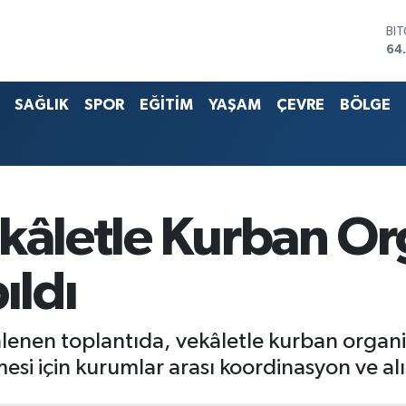
BI
64
DO
47
EU
55
SAĞLIK
SPOR
EĞİTİM
YAŞAM
ÇEVRE
BÖLGE
ST
64
G.
66
Bİ
13
ekâletle Kurban O
ıldı
lenen toplantıda, vekâletle kurban organi
si için kurumlar arası koordinasyon ve alın