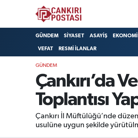
GÜNDEM
Nöbetçi Eczaneler
GÜNDEM
SİYASET
ASAYİŞ
EKONOMİ
SİYASET
Hava Durumu
VEFAT
RESMİ İLANLAR
ASAYİŞ
Namaz Vakitleri
GÜNDEM
EKONOMİ
Trafik Durumu
Çankırı’da V
SAĞLIK
Süper Lig Puan Durumu ve Fikstür
Toplantısı Yap
SPOR
Tüm Manşetler
Çankırı İl Müftülüğü’nde düzen
EĞİTİM
Son Dakika Haberleri
usulüne uygun şekilde yürütülme
YAŞAM
Haber Arşivi