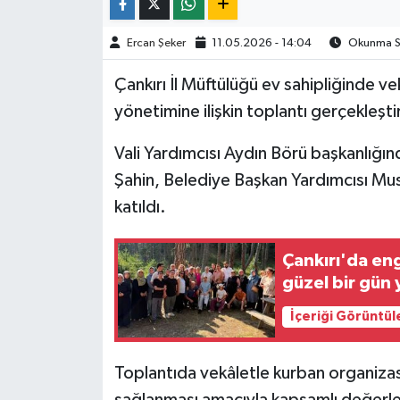
TÜRKİYE
Ercan Şeker
11.05.2026 - 14:04
Okunma Sü
Çankırı İl Müftülüğü ev sahipliğinde 
DÜNYA
yönetimine ilişkin toplantı gerçekleştir
Vali Yardımcısı Aydın Börü başkanlığ
Şahin, Belediye Başkan Yardımcısı Musta
katıldı.
Çankırı'da enge
güzel bir gün 
İçeriği Görüntül
Toplantıda vekâletle kurban organiz