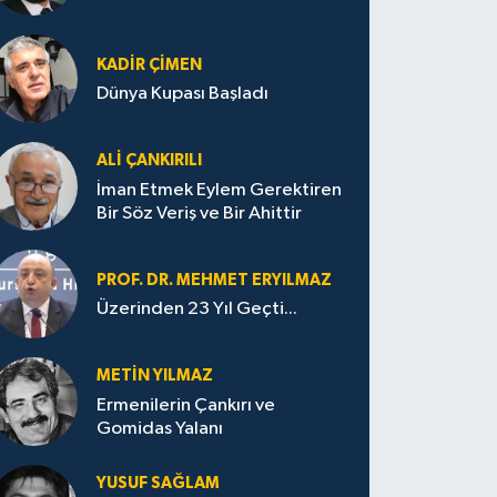
KADIR ÇIMEN
Dünya Kupası Başladı
ALI ÇANKIRILI
İman Etmek Eylem Gerektiren
Bir Söz Veriş ve Bir Ahittir
PROF. DR. MEHMET ERYILMAZ
Üzerinden 23 Yıl Geçti...
METIN YILMAZ
Ermenilerin Çankırı ve
Gomidas Yalanı
YUSUF SAĞLAM