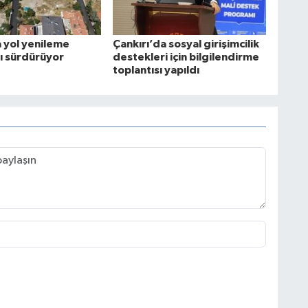
a yol yenileme
Çankırı’da sosyal girişimcilik
rı sürdürüyor
destekleri için bilgilendirme
toplantısı yapıldı