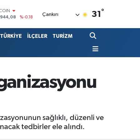
TCOIN
.944,08
%-0.18
°
31
LAR
Çankırı
,7436
%0.18
RO
,2510
%0.32
TÜRKİYE
İLÇELER
TURİZM
ERLİN
,4811
%0.38
ALTIN
60.55
%0.03
ST100
.779
%-14
rganizasyonu
zasyonunun sağlıklı, düzenli ve
acak tedbirler ele alındı.