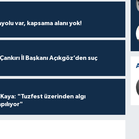
ayolu var, kapsama alanı yok!
 Çankırı İl Başkanı Açıkgöz’den suç
A
 Kaya: "Tuzfest üzerinden algı
pılıyor"