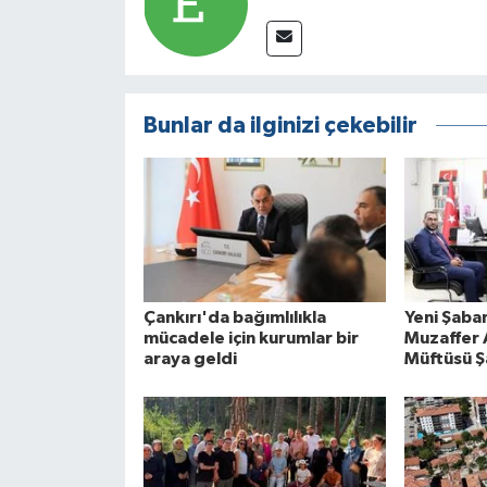
Bunlar da ilginizi çekebilir
Çankırı'da bağımlılıkla
Yeni Şaba
mücadele için kurumlar bir
Muzaffer A
araya geldi
Müftüsü Ş