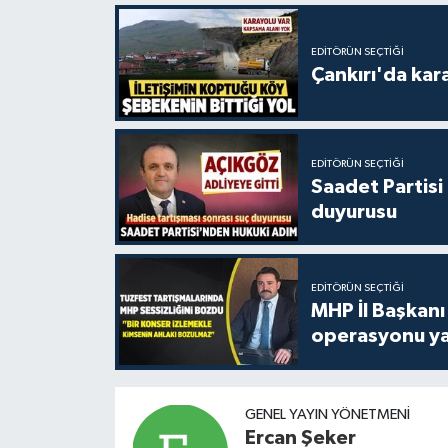
EDITÖRÜN SEÇTIĞI
Çankırı'da kar
EDITÖRÜN SEÇTIĞI
Saadet Partisi
duyurusu
EDITÖRÜN SEÇTIĞI
MHP İl Başkanı
operasyonu ya
GENEL YAYIN YÖNETMENI
Ercan Şeker