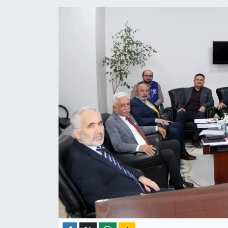
ÇEVRE
İLÇELER
RESMİ İLANLAR
KÜLTÜR
TURİZM
MAGAZİN
VEFAT
BİLİM&TEKNOLOJİ
BÖLGE