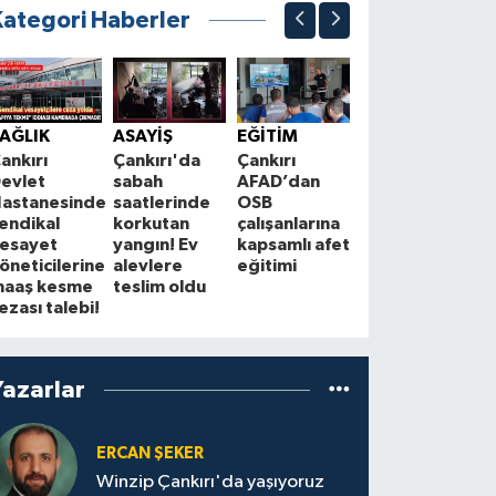
Kategori Haberler
SİYASET
K
Saadet
J
AĞLIK
ASAYİŞ
EĞİTİM
Partisi
ç
ankırı
Çankırı'da
Çankırı
Çankırı
k
evlet
sabah
AFAD’dan
teşkilatı
T
astanesinde
saatlerinde
OSB
Bayramören’de
g
endikal
korkutan
çalışanlarına
vatandaşlarla
s
esayet
yangın! Ev
kapsamlı afet
buluştu
öneticilerine
alevlere
eğitimi
aaş kesme
teslim oldu
ezası talebi!
Yazarlar
ERCAN ŞEKER
Winzip Çankırı'da yaşıyoruz