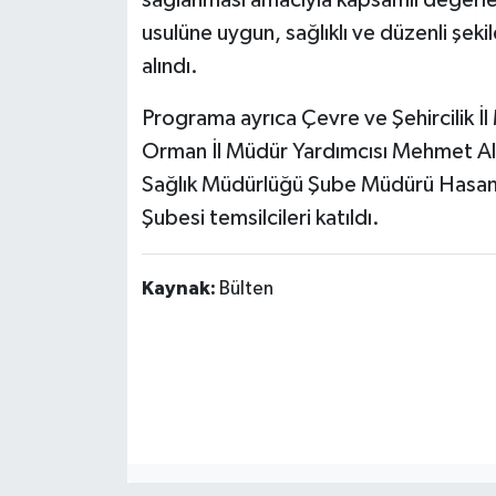
sağlanması amacıyla kapsamlı değerle
usulüne uygun, sağlıklı ve düzenli şekil
alındı.
Programa ayrıca Çevre ve Şehircilik İ
Orman İl Müdür Yardımcısı Mehmet Ali 
Sağlık Müdürlüğü Şube Müdürü Hasan K
Şubesi temsilcileri katıldı.
Kaynak:
Bülten