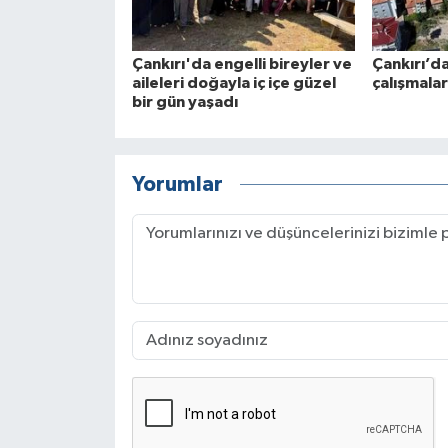
Çankırı'da engelli bireyler ve
Çankırı’d
aileleri doğayla iç içe güzel
çalışmala
bir gün yaşadı
Yorumlar