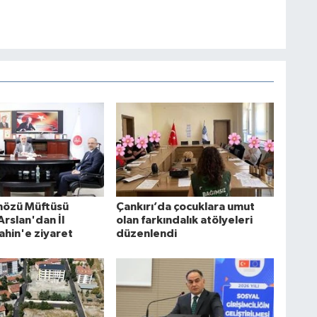
nözü Müftüsü
Çankırı’da çocuklara umut
rslan'dan İl
olan farkındalık atölyeleri
ahin'e ziyaret
düzenlendi