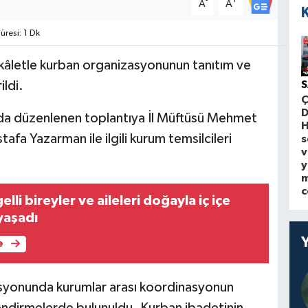
-
+
A
A
resi: 1 Dk
vekâletle kurban organizasyonunun tanıtım ve
ildi.
S
Ç
D
ında düzenlenen toplantıya İl Müftüsü Mehmet
H
fa Yazarman ile ilgili kurum temsilcileri
s
v
y
m
c
lli bireyler ve aileleri doğayla iç içe
yaşadı
e
asyonunda kurumlar arası koordinasyonun