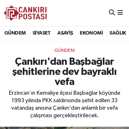
GÜNDEM
Nöbetçi Eczaneler
GÜNDEM
SİYASET
ASAYİŞ
EKONOMİ
SAĞLIK
SİYASET
Hava Durumu
GÜNDEM
ASAYİŞ
Namaz Vakitleri
Çankırı'dan Başbağlar
EKONOMİ
Trafik Durumu
şehitlerine dev bayraklı
vefa
SAĞLIK
Süper Lig Puan Durumu ve Fikstür
Erzincan’ın Kemaliye ilçesi Başbağlar köyünde
SPOR
Tüm Manşetler
1993 yılında PKK saldırısında şehit edilen 33
vatandaş anısına Çankırı’dan anlamlı bir vefa
EĞİTİM
Son Dakika Haberleri
çalışması gerçekleştirilecek.
YAŞAM
Haber Arşivi