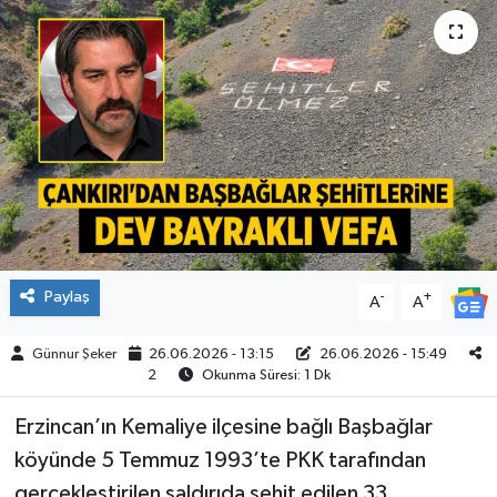
ÇEVRE
İLÇELER
RESMİ İLANLAR
KÜLTÜR
TURİZM
Paylaş
-
+
A
A
MAGAZİN
Günnur Şeker
26.06.2026 - 13:15
26.06.2026 - 15:49
2
Okunma Süresi: 1 Dk
VEFAT
Erzincan’ın Kemaliye ilçesine bağlı Başbağlar
BİLİM&TEKNOLOJİ
köyünde 5 Temmuz 1993’te PKK tarafından
BÖLGE
gerçekleştirilen saldırıda şehit edilen 33