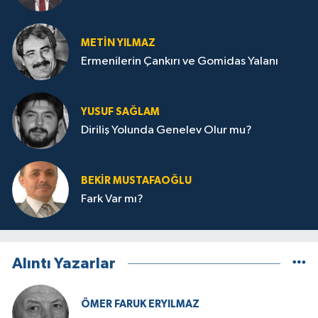
METIN YILMAZ
Ermenilerin Çankırı ve Gomidas Yalanı
YUSUF SAĞLAM
Diriliş Yolunda Genelev Olur mu?
BEKIR MUSTAFAOĞLU
Fark Var mı?
Alıntı Yazarlar
ÖMER FARUK ERYILMAZ