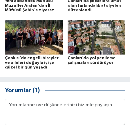
Yeni Şabanözü Müftüsü
Çankırı’da çocuklara umut
Muzaffer Arslan'dan İl
olan farkındalık atölyeleri
Müftüsü Şahin'e ziyaret
düzenlendi
Çankırı'da engelli bireyler
Çankırı’da yol yenileme
ve aileleri doğayla iç içe
çalışmaları sürdürüyor
güzel bir gün yaşadı
Yorumlar (1)