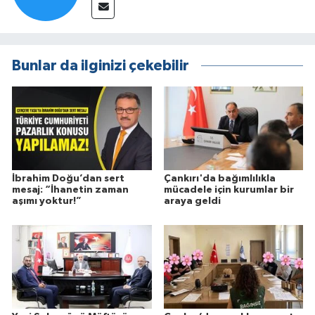
Bunlar da ilginizi çekebilir
İbrahim Doğu’dan sert
Çankırı'da bağımlılıkla
mesaj: “İhanetin zaman
mücadele için kurumlar bir
aşımı yoktur!”
araya geldi