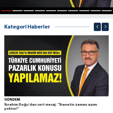
1
2
3
4
5
6
7
8
9
10
Kategori Haberler
GÜNDEM
İbrahim Doğu’dan sert mesaj: “İhanetin zaman aşımı
Ç
yoktur!”