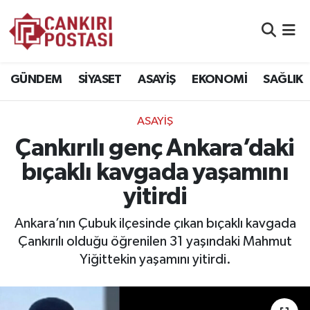
GÜNDEM
Nöbetçi Eczaneler
GÜNDEM
SİYASET
ASAYİŞ
EKONOMİ
SAĞLIK
SİYASET
Hava Durumu
ASAYİŞ
ASAYİŞ
Namaz Vakitleri
Çankırılı genç Ankara’daki
EKONOMİ
Trafik Durumu
bıçaklı kavgada yaşamını
yitirdi
SAĞLIK
Süper Lig Puan Durumu ve Fikstür
Ankara’nın Çubuk ilçesinde çıkan bıçaklı kavgada
SPOR
Tüm Manşetler
Çankırılı olduğu öğrenilen 31 yaşındaki Mahmut
Yiğittekin yaşamını yitirdi.
EĞİTİM
Son Dakika Haberleri
YAŞAM
Haber Arşivi