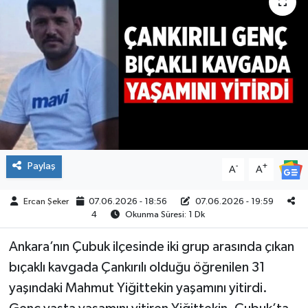
ÇEVRE
İLÇELER
RESMİ İLANLAR
KÜLTÜR
TURİZM
Paylaş
-
+
A
A
MAGAZİN
Ercan Şeker
07.06.2026 - 18:56
07.06.2026 - 19:59
4
Okunma Süresi: 1 Dk
VEFAT
Ankara’nın Çubuk ilçesinde iki grup arasında çıkan
bıçaklı kavgada Çankırılı olduğu öğrenilen 31
BİLİM&TEKNOLOJİ
yaşındaki Mahmut Yiğittekin yaşamını yitirdi.
BÖLGE