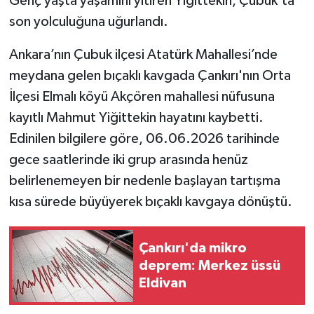
Genç yaşta yaşamını yitiren Yiğittekin, Çubuk’ta
son yolculuğuna uğurlandı.
TÜRKİYE
Ankara’nın Çubuk ilçesi Atatürk Mahallesi’nde
DÜNYA
meydana gelen bıçaklı kavgada Çankırı'nın Orta
İlçesi Elmalı köyü Akçören mahallesi nüfusuna
kayıtlı Mahmut Yiğittekin hayatını kaybetti.
Edinilen bilgilere göre, 06.06.2026 tarihinde
gece saatlerinde iki grup arasında henüz
belirlenemeyen bir nedenle başlayan tartışma
kısa sürede büyüyerek bıçaklı kavgaya dönüştü.
Çankırı'da mikro
deprem: Merkez üssü
Eldivan