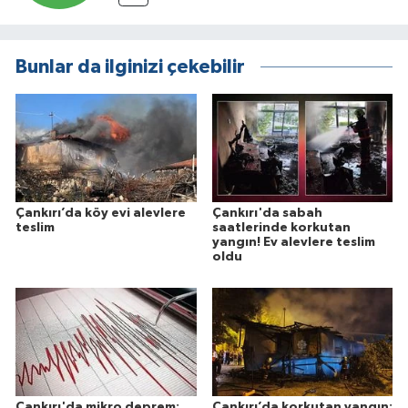
Bunlar da ilginizi çekebilir
Çankırı’da köy evi alevlere
Çankırı'da sabah
teslim
saatlerinde korkutan
yangın! Ev alevlere teslim
oldu
Çankırı'da mikro deprem:
Çankırı’da korkutan yangın: