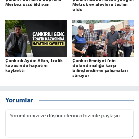
Merkez üssü Eldivan
Metruk ev alevlere teslim
oldu
Çankırılı Aydın Altın, trafik
Çankırı Emniyeti’nin
kazasında hayatını
dolandırıcılığa karşı
kaybetti
bilinçlendirme çalışmaları
sürüyor
Yorumlar