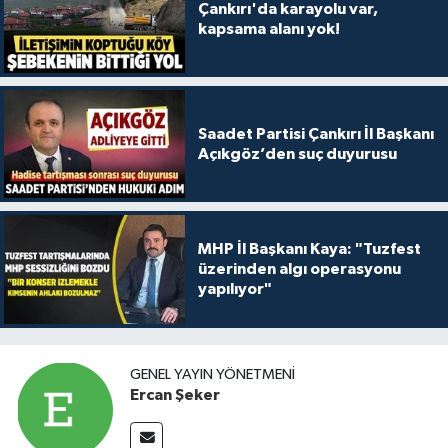
Çankırı'da karayolu var,
kapsama alanı yok!
Saadet Partisi Çankırı İl Başkanı
Açıkgöz’den suç duyurusu
MHP İl Başkanı Kaya: "Tuzfest
üzerinden algı operasyonu
yapılıyor"
GENEL YAYIN YÖNETMENI
Ercan Şeker