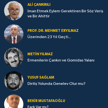
ALI ÇANKIRILI
İman Etmek Eylem Gerektiren Bir Söz Veriş
ve Bir Ahittir
PROF. DR. MEHMET ERYILMAZ
Üzerinden 23 Yıl Geçti...
METIN YILMAZ
Ermenilerin Çankırı ve Gomidas Yalanı
YUSUF SAĞLAM
Diriliş Yolunda Genelev Olur mu?
BEKIR MUSTAFAOĞLU
Fark Var mı?