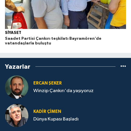
SİYASET
Saadet Partisi Çankırı teşkilatı Bayramören’de
vatandaşlarla buluştu
Yazarlar
ERCAN ŞEKER
Winzip Çankırı'da yaşıyoruz
KADIR ÇIMEN
Dünya Kupası Başladı