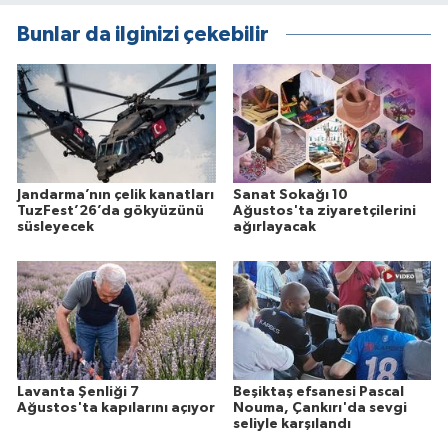
Bunlar da ilginizi çekebilir
Jandarma’nın çelik kanatları
Sanat Sokağı 10
TuzFest’26’da gökyüzünü
Ağustos'ta ziyaretçilerini
süsleyecek
ağırlayacak
Lavanta Şenliği 7
Beşiktaş efsanesi Pascal
Ağustos'ta kapılarını açıyor
Nouma, Çankırı'da sevgi
seliyle karşılandı