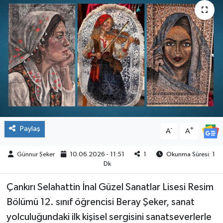
ÇEVRE
İLÇELER
RESMİ İLANLAR
KÜLTÜR
TURİZM
Paylaş
-
+
A
A
MAGAZİN
Günnur Şeker
10.06.2026 - 11:51
1
Okunma Süresi: 1
Dk
VEFAT
Çankırı Selahattin İnal Güzel Sanatlar Lisesi Resim
BİLİM&TEKNOLOJİ
Bölümü 12. sınıf öğrencisi Beray Şeker, sanat
yolculuğundaki ilk kişisel sergisini sanatseverlerle
BÖLGE