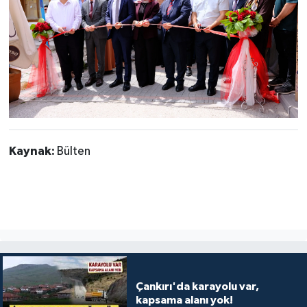
Kaynak:
Bülten
Çankırı'da karayolu var,
kapsama alanı yok!