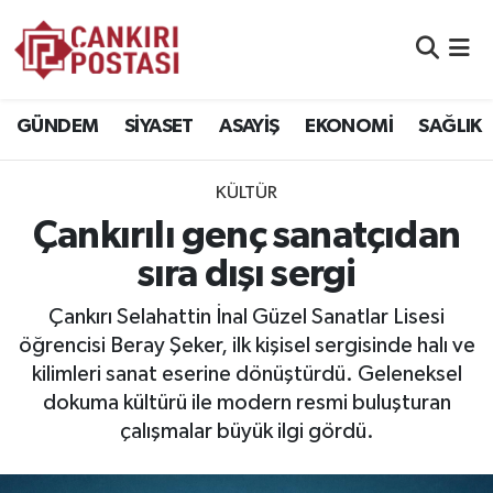
GÜNDEM
Nöbetçi Eczaneler
GÜNDEM
SİYASET
ASAYİŞ
EKONOMİ
SAĞLIK
SİYASET
Hava Durumu
KÜLTÜR
ASAYİŞ
Namaz Vakitleri
Çankırılı genç sanatçıdan
EKONOMİ
Trafik Durumu
sıra dışı sergi
SAĞLIK
Süper Lig Puan Durumu ve Fikstür
Çankırı Selahattin İnal Güzel Sanatlar Lisesi
öğrencisi Beray Şeker, ilk kişisel sergisinde halı ve
SPOR
Tüm Manşetler
kilimleri sanat eserine dönüştürdü. Geleneksel
dokuma kültürü ile modern resmi buluşturan
EĞİTİM
Son Dakika Haberleri
çalışmalar büyük ilgi gördü.
YAŞAM
Haber Arşivi