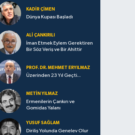
KADIR ÇIMEN
Dünya Kupası Başladı
ALI ÇANKIRILI
İman Etmek Eylem Gerektiren
Bir Söz Veriş ve Bir Ahittir
PROF. DR. MEHMET ERYILMAZ
Üzerinden 23 Yıl Geçti...
METIN YILMAZ
Ermenilerin Çankırı ve
Gomidas Yalanı
YUSUF SAĞLAM
Diriliş Yolunda Genelev Olur