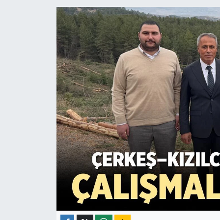
ÇEVRE
İLÇELER
RESMİ İLANLAR
KÜLTÜR
TURİZM
MAGAZİN
VEFAT
BİLİM&TEKNOLOJİ
BÖLGE