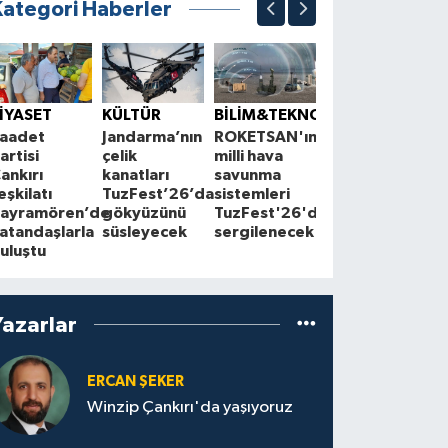
Kategori Haberler
ÇEVRE
K
Çankırı'da
S
İYASET
KÜLTÜR
BİLİM&TEKNOLOJİ
çiftçilerle
1
aadet
Jandarma’nın
ROKETSAN'ın
Cuma
A
artisi
çelik
milli hava
buluşmaları
z
ankırı
kanatları
savunma
sürüyor
a
eşkilatı
TuzFest’26’da
sistemleri
ayramören’de
gökyüzünü
TuzFest'26'da
atandaşlarla
süsleyecek
sergilenecek
uluştu
Yazarlar
ERCAN ŞEKER
Winzip Çankırı'da yaşıyoruz