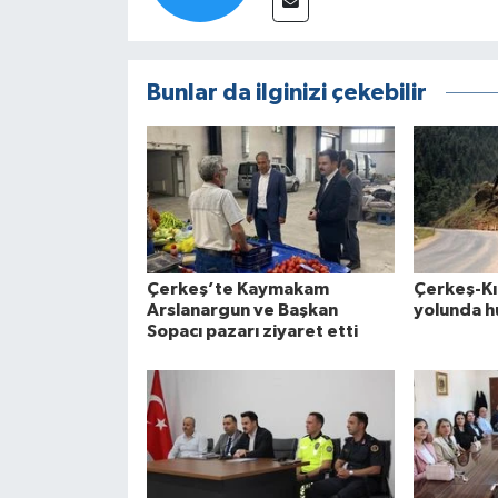
Bunlar da ilginizi çekebilir
Çerkeş’te Kaymakam
Çerkeş-K
Arslanargun ve Başkan
yolunda h
Sopacı pazarı ziyaret etti