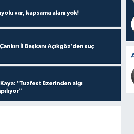
ayolu var, kapsama alanı yok!
 Çankırı İl Başkanı Açıkgöz’den suç
A
 Kaya: "Tuzfest üzerinden algı
pılıyor"