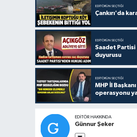
EDITÖRÜN SEÇTIĞI
Çankırı'da kar
EDITÖRÜN SEÇTIĞI
Saadet Partisi
duyurusu
EDITÖRÜN SEÇTIĞI
MHP İl Başkanı
operasyonu ya
EDITÖR HAKKINDA
Günnur Şeker