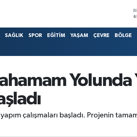
6
D
4
E
5
SAĞLIK
SPOR
EĞİTİM
YAŞAM
ÇEVRE
BÖLGE
S
6
G
6
B
1
lcahamam Yolunda
aşladı
apım çalışmaları başladı. Projenin tamam