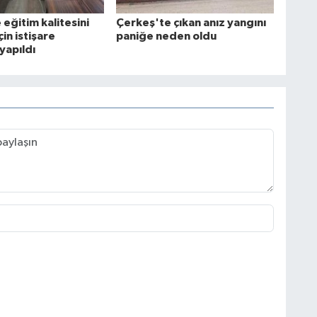
eğitim kalitesini
Çerkeş'te çıkan anız yangını
çin istişare
paniğe neden oldu
 yapıldı