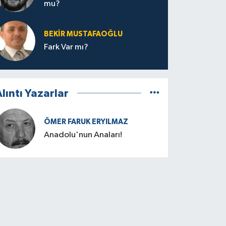
mu?
BEKIR MUSTAFAOĞLU
Fark Var mı?
lıntı Yazarlar
ÖMER FARUK ERYILMAZ
Anadolu'nun Anaları!