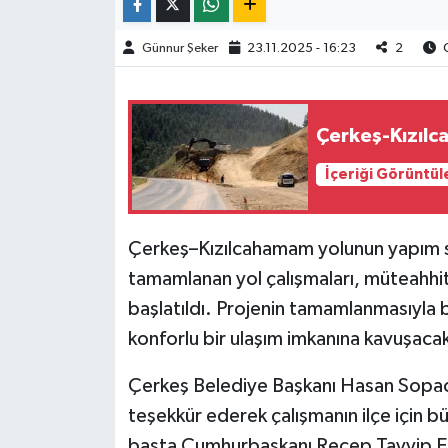
TÜRKİYE
Günnur Şeker
23.11.2025 - 16:23
2
O
DÜNYA
Çerkeş-Kızılc
İçeriği Görüntül
Çerkeş–Kızılcahamam yolunun yapım sür
tamamlanan yol çalışmaları, müteahhi
başlatıldı. Projenin tamamlanmasıyla b
konforlu bir ulaşım imkanına kavuşaca
Çerkeş Belediye Başkanı Hasan Sopacı
teşekkür ederek çalışmanın ilçe için b
başta Cumhurbaşkanı Recep Tayyip Er