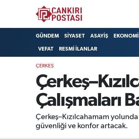
GÜNDEM
Nöbetçi Eczaneler
GÜNDEM
SİYASET
ASAYİŞ
EKONOMİ
SİYASET
Hava Durumu
VEFAT
RESMİ İLANLAR
ASAYİŞ
Namaz Vakitleri
ÇERKEŞ
EKONOMİ
Trafik Durumu
Çerkeş–Kızı
SAĞLIK
Süper Lig Puan Durumu ve Fikstür
Çalışmaları B
SPOR
Tüm Manşetler
Çerkeş–Kızılcahamam yolunda y
EĞİTİM
Son Dakika Haberleri
güvenliği ve konfor artacak.
YAŞAM
Haber Arşivi