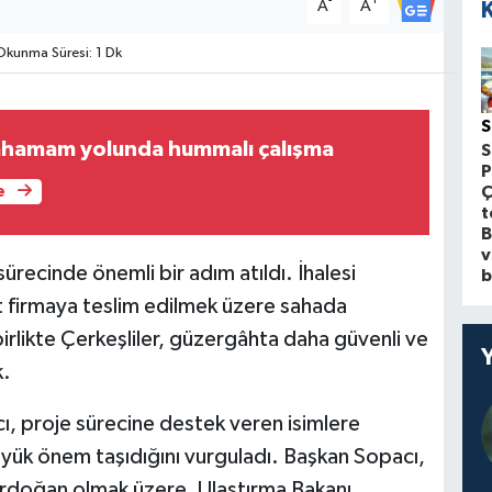
-
+
A
A
kunma Süresi: 1 Dk
S
ahamam yolunda hummalı çalışma
S
P
Ç
e
t
B
v
ecinde önemli bir adım atıldı. İhalesi
b
t firmaya teslim edilmek üzere sahada
irlikte Çerkeşliler, güzergâhta daha güvenli ve
k.
, proje sürecine destek veren isimlere
üyük önem taşıdığını vurguladı. Başkan Sopacı,
doğan olmak üzere, Ulaştırma Bakanı