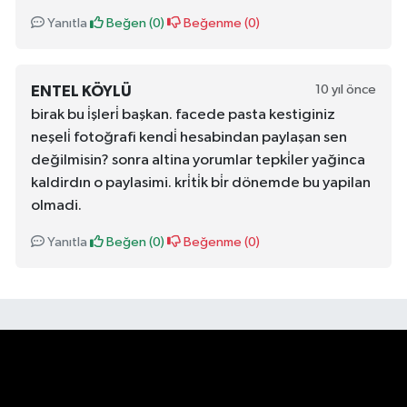
Yanıtla
Beğen (
0
)
Beğenme (
0
)
10 yıl önce
ENTEL KÖYLÜ
birak bu i̇şleri̇ başkan. facede pasta kestiginiz
neşeli̇ fotoğrafi kendi̇ hesabindan paylaşan sen
değilmisin? sonra altina yorumlar tepki̇ler yağinca
kaldirdın o paylasimi. kri̇ti̇k bi̇r dönemde bu yapilan
olmadi.
Yanıtla
Beğen (
0
)
Beğenme (
0
)