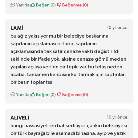
Yanıtla
Beğen (
0
)
Beğenme (
0
)
10 yıl önce
LAMI
bu ağız yakışıyor mu bir belediye başkanına
kapdanın açıklaması ortada. kapdanın
açıklamasında tek satır cenaze vakti değiştirildi
şeklinde bir ifade yok. aksine cenaze gömülmeden
yapılan açılışa verilen bir tepki var. bu telaş neden
acaba. tamamen kendisini kurtarmak için saptırılan
bir basın toplantısı.
Yanıtla
Beğen (
0
)
Beğenme (
0
)
10 yıl önce
ALIVELI
hangi hassasiyetten bahsediliyor. çankırı belediyesi
bir türk bayrağı bile asamadı binasına. ayıp ve yazık