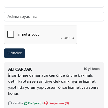
Gönder
10 yıl önce
ALİ ÇARDAK
i̇nsan birine çamur atarken önce önüne bakmalı.
çetin kaptan sen şimdiye dek çankırıya ne hizmet
yaptında yorum yapıyorsun. önce hizmet yap sonra
konuş
Yanıtla
Beğen (
0
)
Beğenme (
0
)