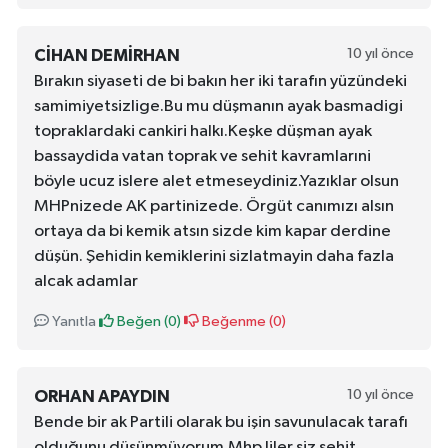
10 yıl önce
CIHAN DEMIRHAN
Bırakın siyaseti de bi bakın her iki tarafın yüzündeki
samimiyetsizlige.Bu mu düşmanın ayak basmadigi
topraklardaki cankiri halkı.Keşke düşman ayak
bassaydida vatan toprak ve sehit kavramlarıni
böyle ucuz islere alet etmeseydiniz.Yazıklar olsun
MHPnizede AK partinizede. Örgüt canımızı alsın
ortaya da bi kemik atsın sizde kim kapar derdine
düşün. Şehidin kemiklerini sizlatmayin daha fazla
alcak adamlar
Yanıtla
Beğen (
0
)
Beğenme (
0
)
10 yıl önce
ORHAN APAYDIN
Bende bir ak Partili olarak bu işin savunulacak tarafı
olduğunu düşünmüyorum.Mhp liler siz şehit