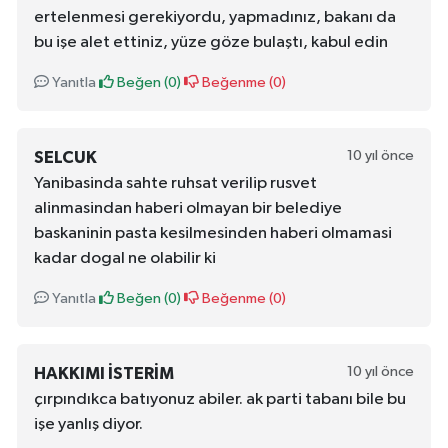
ertelenmesi gerekiyordu, yapmadınız, bakanı da
bu işe alet ettiniz, yüze göze bulaştı, kabul edin
Yanıtla
Beğen (
0
)
Beğenme (
0
)
10 yıl önce
SELCUK
Yanibasinda sahte ruhsat verilip rusvet
alinmasindan haberi olmayan bir belediye
baskaninin pasta kesilmesinden haberi olmamasi
kadar dogal ne olabilir ki
Yanıtla
Beğen (
0
)
Beğenme (
0
)
10 yıl önce
HAKKIMI ISTERIM
çırpındıkca batıyonuz abiler. ak parti tabanı bile bu
işe yanlış diyor.