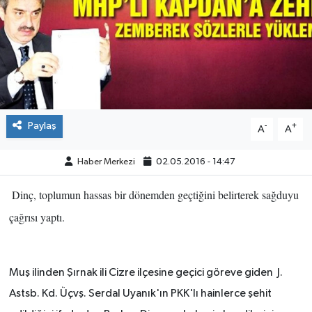
ÇEVRE
İLÇELER
RESMİ İLANLAR
Paylaş
-
+
A
A
KÜLTÜR
Haber Merkezi
02.05.2016 - 14:47
TURİZM
Dinç, toplumun hassas bir dönemden geçtiğini belirterek sağduyu
MAGAZİN
çağrısı yaptı.
VEFAT
BİLİM&TEKNOLOJİ
Muş ilinden Şırnak ili Cizre ilçesine geçici göreve giden J.
Astsb. Kd. Üçvş. Serdal Uyanık'ın PKK'lı hainlerce şehit
BÖLGE