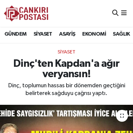
GÜNDEM
Nöbetçi Eczaneler
GÜNDEM
SİYASET
ASAYİŞ
EKONOMİ
SAĞLIK
SİYASET
Hava Durumu
SİYASET
ASAYİŞ
Namaz Vakitleri
Dinç'ten Kapdan'a ağır
EKONOMİ
Trafik Durumu
veryansın!
SAĞLIK
Süper Lig Puan Durumu ve Fikstür
Dinç, toplumun hassas bir dönemden geçtiğini
belirterek sağduyu çağrısı yaptı.
SPOR
Tüm Manşetler
EĞİTİM
Son Dakika Haberleri
YAŞAM
Haber Arşivi