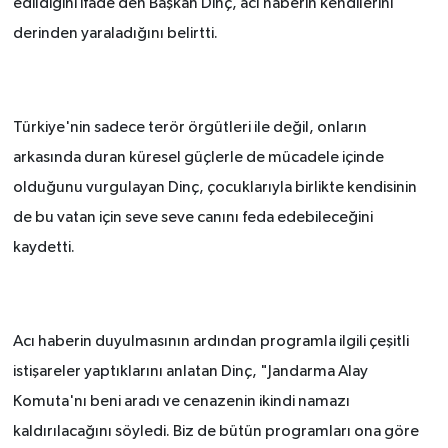
edildiğini ifade den Başkan Dinç, acı haberin kendilerini
derinden yaraladığını belirtti.
TÜRKİYE
DÜNYA
Türkiye'nin sadece terör örgütleri ile değil, onların
arkasında duran küresel güçlerle de mücadele içinde
olduğunu vurgulayan Dinç, çocuklarıyla birlikte kendisinin
de bu vatan için seve seve canını feda edebileceğini
kaydetti.
Acı haberin duyulmasının ardından programla ilgili çeşitli
istişareler yaptıklarını anlatan Dinç, "Jandarma Alay
Komuta'nı beni aradı ve cenazenin ikindi namazı
kaldırılacağını söyledi. Biz de bütün programları ona göre