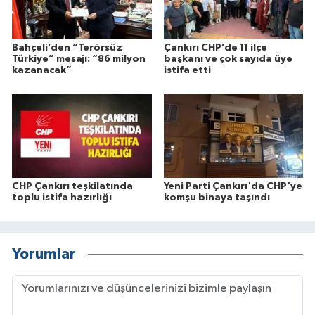
Bahçeli’den “Terörsüz
Çankırı CHP’de 11 ilçe
Türkiye” mesajı: “86 milyon
başkanı ve çok sayıda üye
kazanacak”
istifa etti
CHP Çankırı teşkilatında
Yeni Parti Çankırı'da CHP'ye
toplu istifa hazırlığı
komşu binaya taşındı
Yorumlar