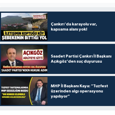
Çankırı'da karayolu var,
kapsama alanı yok!
Saadet Partisi Çankırı İl Başkanı
Açıkgöz’den suç duyurusu
MHP İl Başkanı Kaya: "Tuzfest
üzerinden algı operasyonu
yapılıyor"