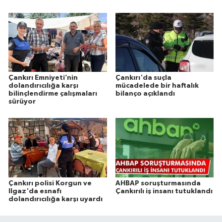
Çankırı Emniyeti’nin
Çankırı'da suçla
dolandırıcılığa karşı
mücadelede bir haftalık
bilinçlendirme çalışmaları
bilanço açıklandı
sürüyor
Çankırı polisi Korgun ve
AHBAP soruşturmasında
Ilgaz'da esnafı
Çankırılı iş insanı tutuklandı
dolandırıcılığa karşı uyardı