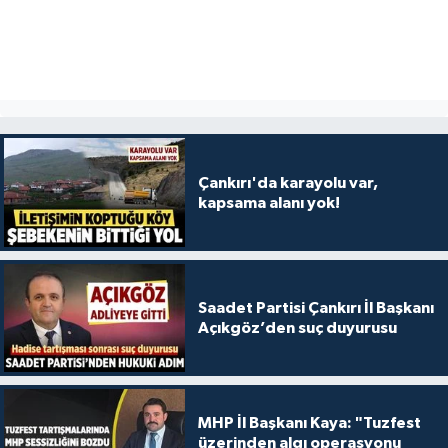
Çankırı'da karayolu var,
kapsama alanı yok!
Saadet Partisi Çankırı İl Başkanı
Açıkgöz’den suç duyurusu
MHP İl Başkanı Kaya: "Tuzfest
üzerinden algı operasyonu