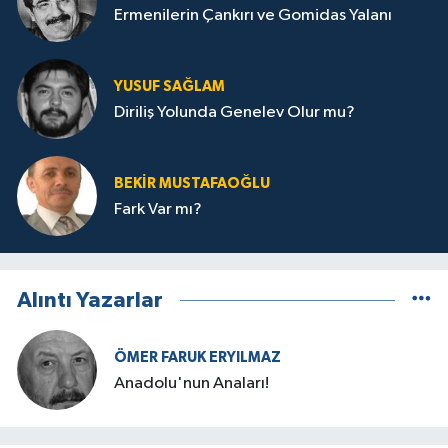
Ermenilerin Çankırı ve Gomidas Yalanı
YUSUF SAĞLAM
Diriliş Yolunda Genelev Olur mu?
BEKIR MUSTAFAOĞLU
Fark Var mı?
Alıntı Yazarlar
ÖMER FARUK ERYILMAZ
Anadolu'nun Anaları!