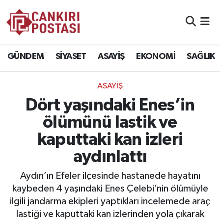
GÜNDEM
Nöbetçi Eczaneler
GÜNDEM
SİYASET
ASAYİŞ
EKONOMİ
SAĞLIK
SİYASET
Hava Durumu
ASAYİŞ
ASAYİŞ
Namaz Vakitleri
Dört yaşındaki Enes’in
EKONOMİ
Trafik Durumu
ölümünü lastik ve
kaputtaki kan izleri
SAĞLIK
Süper Lig Puan Durumu ve Fikstür
aydınlattı
SPOR
Tüm Manşetler
Aydın’ın Efeler ilçesinde hastanede hayatını
EĞİTİM
Son Dakika Haberleri
kaybeden 4 yaşındaki Enes Çelebi’nin ölümüyle
ilgili jandarma ekipleri yaptıkları incelemede araç
YAŞAM
Haber Arşivi
lastiği ve kaputtaki kan izlerinden yola çıkarak