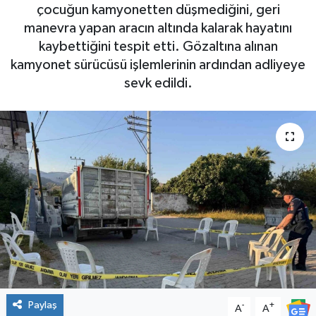
çocuğun kamyonetten düşmediğini, geri
ÇEVRE
manevra yapan aracın altında kalarak hayatını
kaybettiğini tespit etti. Gözaltına alınan
İLÇELER
kamyonet sürücüsü işlemlerinin ardından adliyeye
sevk edildi.
RESMİ İLANLAR
KÜLTÜR
TURİZM
MAGAZİN
VEFAT
BİLİM&TEKNOLOJİ
Paylaş
-
+
A
A
BÖLGE