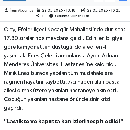
İrem Akgümüş
29.05.2025 - 13:48
29.05.2025 - 16:25
TÜRKİYE
1
Okunma Süresi: 1 Dk
DÜNYA
Olay, Efeler ilçesi Kocagür Mahallesi’nde dün saat
17.30 sıralarında meydana geldi. Edinilen bilgiye
göre kamyonetten düştüğü iddia edilen 4
yaşındaki Enes Çelebi ambulansla Aydın Adnan
Menderes Üniversitesi Hastanesi’ne kaldırıldı.
Minik Enes burada yapılan tüm müdahalelere
rağmen hayatını kaybetti. Acı haberi alan başta
ailesi olmak üzere yakınları hastaneye akın etti.
Çocuğun yakınları hastane önünde sinir krizi
geçirdi.
"Lastikte ve kaputta kan izleri tespit edildi"