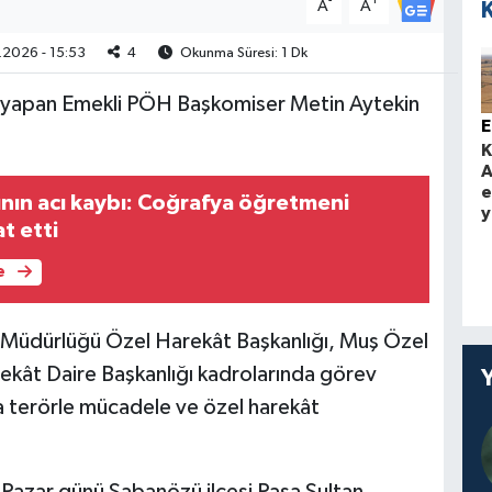
-
+
A
A
2026 - 15:53
4
Okunma Süresi: 1 Dk
ev yapan Emekli PÖH Başkomiser Metin Aytekin
K
A
e
ının acı kaybı: Coğrafya öğretmeni
y
t etti
e
Müdürlüğü Özel Harekât Başkanlığı, Muş Özel
kât Daire Başkanlığı kadrolarında görev
 terörle mücadele ve özel harekât