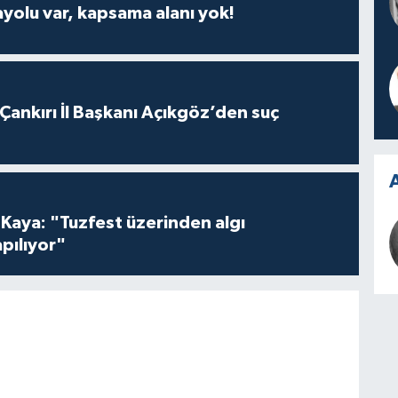
ayolu var, kapsama alanı yok!
 Çankırı İl Başkanı Açıkgöz’den suç
A
 Kaya: "Tuzfest üzerinden algı
pılıyor"