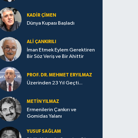
KADIR ÇIMEN
Dünya Kupası Başladı
ALI ÇANKIRILI
İman Etmek Eylem Gerektiren
Bir Söz Veriş ve Bir Ahittir
PROF. DR. MEHMET ERYILMAZ
Üzerinden 23 Yıl Geçti...
METIN YILMAZ
Ermenilerin Çankırı ve
Gomidas Yalanı
YUSUF SAĞLAM