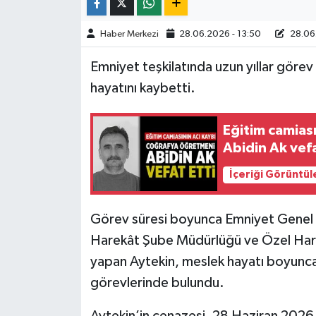
TÜRKİYE
Haber Merkezi
28.06.2026 - 13:50
28.06.
Emniyet teşkilatında uzun yıllar gör
DÜNYA
hayatını kaybetti.
Eğitim camias
Abidin Ak vefa
İçeriği Görüntül
Görev süresi boyunca Emniyet Genel 
Harekât Şube Müdürlüğü ve Özel Hare
yapan Aytekin, meslek hayatı boyunca
görevlerinde bulundu.