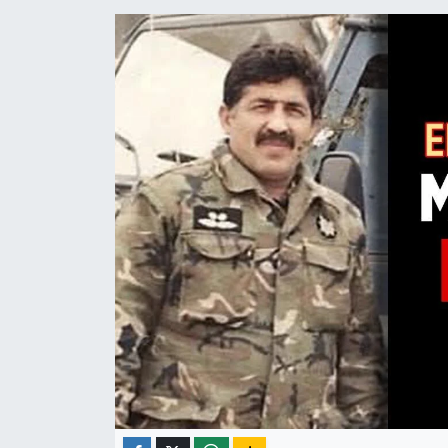
ÇEVRE
İLÇELER
RESMİ İLANLAR
KÜLTÜR
TURİZM
MAGAZİN
VEFAT
BİLİM&TEKNOLOJİ
BÖLGE