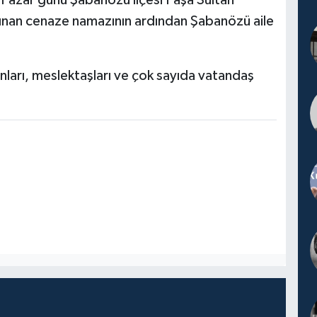
 Pazar günü Şabanözü ilçesi Paşa Sultan
ınan cenaze namazının ardından Şabanözü aile
ınları, meslektaşları ve çok sayıda vatandaş