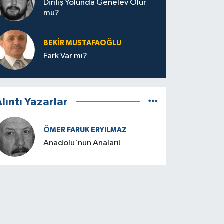
Diriliş Yolunda Genelev Olur
mu?
BEKIR MUSTAFAOĞLU
Fark Var mı?
lıntı Yazarlar
ÖMER FARUK ERYILMAZ
Anadolu'nun Anaları!