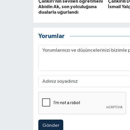
Çankırı’nın sevilen öğretmeni
Çankırılı 
Abidin Ak, son yolculuğuna
İsmail Yal
dualarla uğurlandı
Yorumlar
Gönder