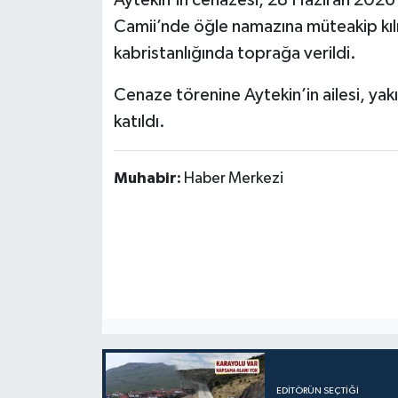
Aytekin’in cenazesi, 28 Haziran 2026
Camii’nde öğle namazına müteakip kıl
kabristanlığında toprağa verildi.
Cenaze törenine Aytekin’in ailesi, yak
katıldı.
Muhabir:
Haber Merkezi
EDITÖRÜN SEÇTIĞI