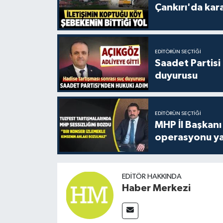
Çankırı'da kar
EDITÖRÜN SEÇTIĞI
Saadet Partisi
duyurusu
EDITÖRÜN SEÇTIĞI
MHP İl Başkanı
operasyonu ya
EDITÖR HAKKINDA
Haber Merkezi