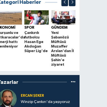
Kategori Haberler
ASAYİŞ
S
İki kişinin
C
EKONOMİ
SPOR
GÜNDEM
öldüğü
B
urşunlu ve
Çankırılı
Yeni
gizemli ev
K
tkaracalar'da
futbolcu
Şabanözü
yeniden
nerji hattı
Hasan Ege
Müftüsü
alevlere
a
enileniyor
Akdoğan
Muzaffer
teslim oldu
Süper Lig'de
Arslan'dan İl
Müftüsü
Şahin'e
ziyaret
Yazarlar
ERCAN ŞEKER
Winzip Çankırı'da yaşıyoruz