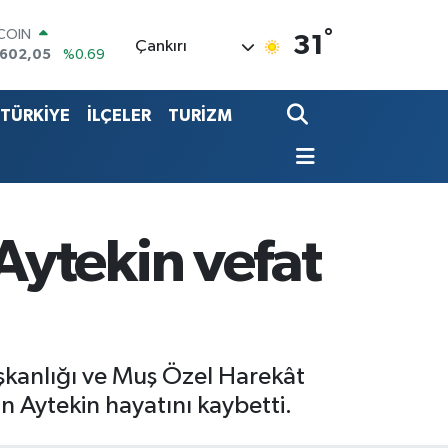
°
TCOIN
31
Çankırı
.602,05
%0.69
LAR
,5986
%0.06
TÜRKİYE
İLÇELER
TURİZM
RO
,0700
%0.1
ERLİN
,2438
%0.21
LTIN
13.94
%0.32
ST100
ytekin vefat
768
%48
şkanlığı ve Muş Özel Harekât
n Aytekin hayatını kaybetti.