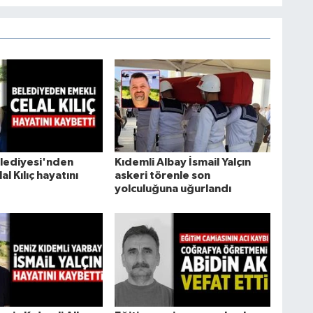
elediyesi'nden
Kıdemli Albay İsmail Yalçın
al Kılıç hayatını
askeri törenle son
yolculuğuna uğurlandı