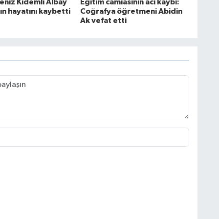
Deniz Kıdemli Albay
Eğitim camiasının acı kaybı:
çın hayatını kaybetti
Coğrafya öğretmeni Abidin
Ak vefat etti