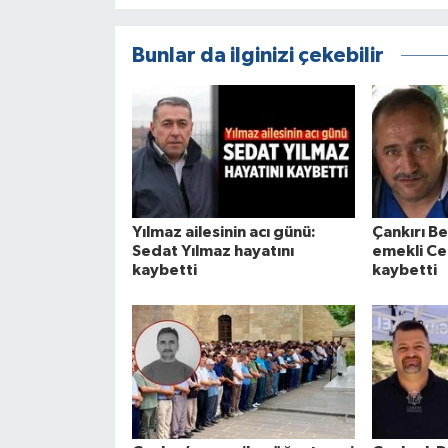
Bunlar da ilginizi çekebilir
Yılmaz ailesinin acı günü:
Çankırı B
Sedat Yılmaz hayatını
emekli Cel
kaybetti
kaybetti