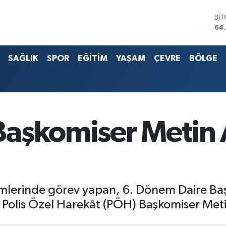
BI
64
DO
47
SAĞLIK
SPOR
EĞİTİM
YAŞAM
ÇEVRE
BÖLGE
EU
55
ST
64
G.A
65
Bİ
aşkomiser Metin A
13.
rimlerinde görev yapan, 6. Dönem Daire Ba
i Polis Özel Harekât (PÖH) Başkomiser Meti