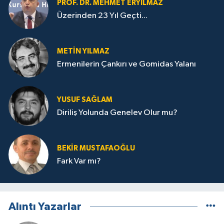
PROF. DR. MEHMET ERYILMAZ
Üzerinden 23 Yıl Geçti...
METIN YILMAZ
Ermenilerin Çankırı ve Gomidas Yalanı
YUSUF SAĞLAM
Diriliş Yolunda Genelev Olur mu?
BEKIR MUSTAFAOĞLU
Fark Var mı?
Alıntı Yazarlar