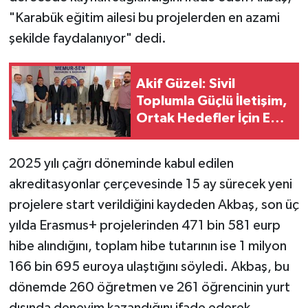
"Karabük eğitim ailesi bu projelerden en azami
TÜRKİYE
şekilde faydalanıyor" dedi.
DÜNYA
Akif Güzel: Sivil
Toplumla Güçlü İletişim,
Ortak Hedefler İçin En
Büyük Kazanımdır
2025 yılı çağrı döneminde kabul edilen
akreditasyonlar çerçevesinde 15 ay sürecek yeni
projelere start verildiğini kaydeden Akbaş, son üç
yılda Erasmus+ projelerinden 471 bin 581 eurp
hibe alındığını, toplam hibe tutarının ise 1 milyon
166 bin 695 euroya ulaştığını söyledi. Akbaş, bu
dönemde 260 öğretmen ve 261 öğrencinin yurt