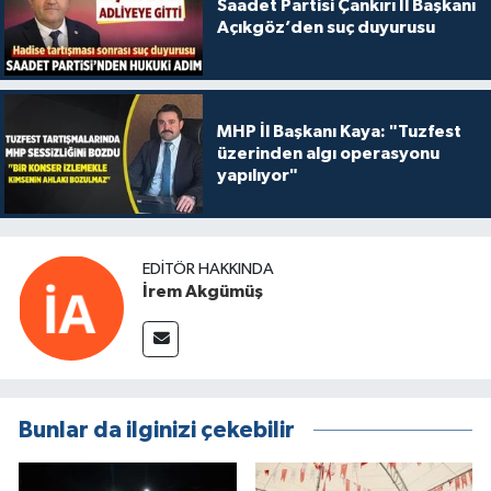
Saadet Partisi Çankırı İl Başkanı
Açıkgöz’den suç duyurusu
MHP İl Başkanı Kaya: "Tuzfest
üzerinden algı operasyonu
yapılıyor"
EDITÖR HAKKINDA
İrem Akgümüş
Bunlar da ilginizi çekebilir