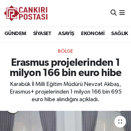
GÜNDEM
Nöbetçi Eczaneler
GÜNDEM
SİYASET
ASAYİŞ
EKONOMİ
SAĞLIK
SİYASET
Hava Durumu
BÖLGE
ASAYİŞ
Namaz Vakitleri
Erasmus projelerinden 1
EKONOMİ
Trafik Durumu
milyon 166 bin euro hibe
SAĞLIK
Süper Lig Puan Durumu ve Fikstür
Karabük İl Milli Eğitim Müdürü Nevzat Akbaş,
Erasmus+ projelerinden 1 milyon 166 bin 695
SPOR
Tüm Manşetler
euro hibe alındığını açıkladı.
EĞİTİM
Son Dakika Haberleri
YAŞAM
Haber Arşivi