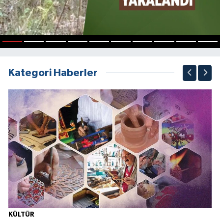
1
2
3
4
5
6
7
8
9
10
Kategori Haberler
KÜLTÜR