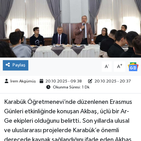
ÇEVRE
İLÇELER
RESMİ İLANLAR
KÜLTÜR
Paylaş
-
+
A
A
TURİZM
İrem Akgümüş
20.10.2025 - 09:38
20.10.2025 - 20:37
Okunma Süresi: 1 Dk
MAGAZİN
Karabük Öğretmenevi’nde düzenlenen Erasmus
VEFAT
Günleri etkinliğinde konuşan Akbaş, üçlü bir Ar-
Ge ekipleri olduğunu belirtti. Son yıllarda ulusal
BİLİM&TEKNOLOJİ
ve uluslararası projelerde Karabük’e önemli
derecede kaynak sağlandığını ifade eden Akbaş,
BÖLGE