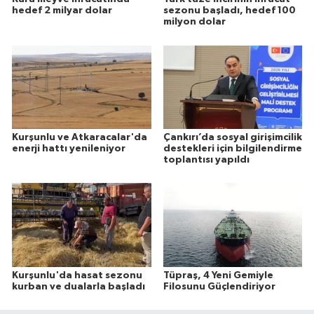
hedef 2 milyar dolar
sezonu başladı, hedef 100
milyon dolar
Kurşunlu ve Atkaracalar'da
Çankırı’da sosyal girişimcilik
enerji hattı yenileniyor
destekleri için bilgilendirme
toplantısı yapıldı
Kurşunlu'da hasat sezonu
Tüpraş, 4 Yeni Gemiyle
kurban ve dualarla başladı
Filosunu Güçlendiriyor