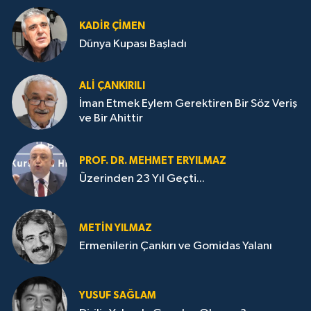
KADIR ÇIMEN
Dünya Kupası Başladı
ALI ÇANKIRILI
İman Etmek Eylem Gerektiren Bir Söz Veriş
ve Bir Ahittir
PROF. DR. MEHMET ERYILMAZ
Üzerinden 23 Yıl Geçti...
METIN YILMAZ
Ermenilerin Çankırı ve Gomidas Yalanı
YUSUF SAĞLAM