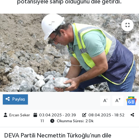
potansiyele sahip olduğunu dile getirdi.
ÇEVRE
İLÇELER
RESMİ İLANLAR
KÜLTÜR
TURİZM
MAGAZİN
Paylaş
-
+
A
A
VEFAT
Ercan Şeker
03.04.2025 - 20:39
08.04.2025 - 18:52
BİLİM&TEKNOLOJİ
11
Okunma Süresi: 2 Dk
DEVA Partili Necmettin Türkoğlu’nun dile
BÖLGE