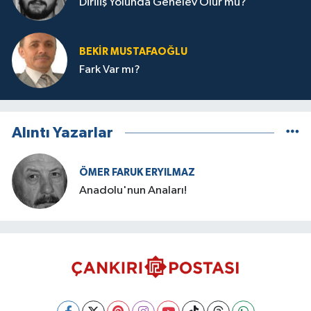
Diriliş Yolunda Genelev Olur mu?
BEKIR MUSTAFAOĞLU
Fark Var mı?
Alıntı Yazarlar
ÖMER FARUK ERYILMAZ
Anadolu'nun Anaları!