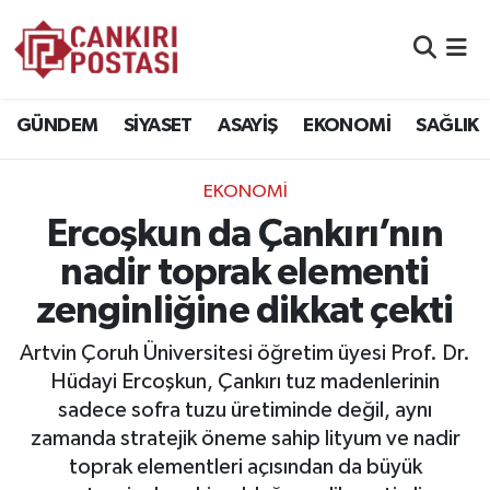
GÜNDEM
Nöbetçi Eczaneler
GÜNDEM
SİYASET
ASAYİŞ
EKONOMİ
SAĞLIK
SİYASET
Hava Durumu
EKONOMİ
ASAYİŞ
Namaz Vakitleri
Ercoşkun da Çankırı’nın
EKONOMİ
Trafik Durumu
nadir toprak elementi
zenginliğine dikkat çekti
SAĞLIK
Süper Lig Puan Durumu ve Fikstür
Artvin Çoruh Üniversitesi öğretim üyesi Prof. Dr.
SPOR
Tüm Manşetler
Hüdayi Ercoşkun, Çankırı tuz madenlerinin
sadece sofra tuzu üretiminde değil, aynı
EĞİTİM
Son Dakika Haberleri
zamanda stratejik öneme sahip lityum ve nadir
toprak elementleri açısından da büyük
YAŞAM
Haber Arşivi