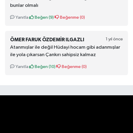
bunlar olmalı
Yanıtla
Beğen (
9
)
Beğenme (
0
)
1 yıl önce
ÖMER FARUK ÖZDEMIR ILGAZLI
Atanmışlar ile değil Hüdayi hocam gibi adanmışlar
ile yola çıkarsan Çankırı sahipsiz kalmaz
Yanıtla
Beğen (
10
)
Beğenme (
0
)