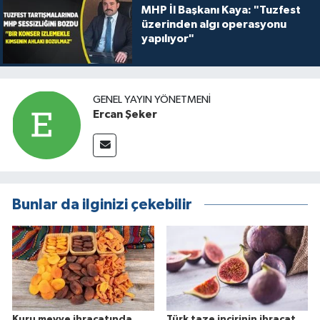
MHP İl Başkanı Kaya: "Tuzfest
üzerinden algı operasyonu
yapılıyor"
GENEL YAYIN YÖNETMENI
Ercan Şeker
Bunlar da ilginizi çekebilir
Kuru meyve ihracatında
Türk taze incirinin ihracat