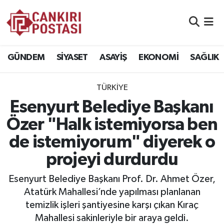
GÜNDEM
Nöbetçi Eczaneler
GÜNDEM
SİYASET
ASAYİŞ
EKONOMİ
SAĞLIK
SİYASET
Hava Durumu
TÜRKİYE
ASAYİŞ
Namaz Vakitleri
Esenyurt Belediye Başkanı
EKONOMİ
Trafik Durumu
Özer "Halk istemiyorsa ben
de istemiyorum" diyerek o
SAĞLIK
Süper Lig Puan Durumu ve Fikstür
projeyi durdurdu
SPOR
Tüm Manşetler
Esenyurt Belediye Başkanı Prof. Dr. Ahmet Özer,
EĞİTİM
Son Dakika Haberleri
Atatürk Mahallesi’nde yapılması planlanan
temizlik işleri şantiyesine karşı çıkan Kıraç
YAŞAM
Haber Arşivi
Mahallesi sakinleriyle bir araya geldi.