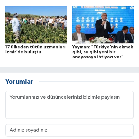
17 ülkeden tütün uzmanları
Yayman: "Türkiye'nin ekmek
İzmir’de buluştu
gibi, su gibi yeni bir
anayasaya ihtiyacı var"
Yorumlar