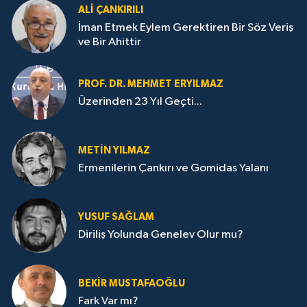
ALI ÇANKIRILI
İman Etmek Eylem Gerektiren Bir Söz Veriş
ve Bir Ahittir
PROF. DR. MEHMET ERYILMAZ
Üzerinden 23 Yıl Geçti...
METIN YILMAZ
Ermenilerin Çankırı ve Gomidas Yalanı
YUSUF SAĞLAM
Diriliş Yolunda Genelev Olur mu?
BEKIR MUSTAFAOĞLU
Fark Var mı?