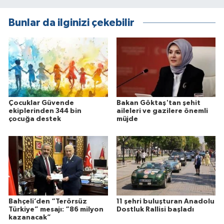
Bunlar da ilginizi çekebilir
Çocuklar Güvende
Bakan Göktaş'tan şehit
ekiplerinden 344 bin
aileleri ve gazilere önemli
çocuğa destek
müjde
Bahçeli’den “Terörsüz
11 şehri buluşturan Anadolu
Türkiye” mesajı: “86 milyon
Dostluk Rallisi başladı
kazanacak”