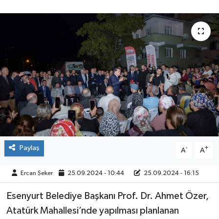
ÇEVRE
İLÇELER
RESMİ İLANLAR
KÜLTÜR
TURİZM
MAGAZİN
Paylaş
-
+
A
A
VEFAT
Ercan Şeker
25.09.2024 - 10:44
25.09.2024 - 16:15
BİLİM&TEKNOLOJİ
Esenyurt Belediye Başkanı Prof. Dr. Ahmet Özer,
Atatürk Mahallesi’nde yapılması planlanan
BÖLGE