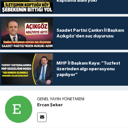
kapsama alanı yok!
Saadet Partisi Çankırı İl Başkanı
Açıkgöz’den suç duyurusu
MHP İl Başkanı Kaya: "Tuzfest
üzerinden algı operasyonu
yapılıyor"
GENEL YAYIN YÖNETMENI
Ercan Şeker