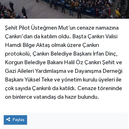
Garnizon Komutanı Tuğgeneral Selami Arslan
katıldı.
Paylaş
15 / 25