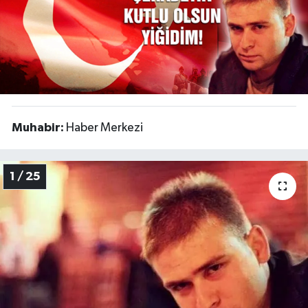
ÇEVRE
İLÇELER
RESMİ İLANLAR
Muhabir:
Haber Merkezi
KÜLTÜR
TURİZM
1 / 25
MAGAZİN
VEFAT
BİLİM&TEKNOLOJİ
BÖLGE