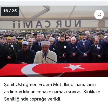
Şehit Pilot Üsteğmen Mut’un cenaze namazına
Çankırı'dan da katılım oldu. Başta Çankırı Valisi
Hamdi Bilge Aktaş olmak üzere Çankırı
protokolü, Çankırı Belediye Başkanı İrfan Dinç,
Korgun Belediye Bakanı Halil Öz Çankırı Şehit ve
Gazi Aileleri Yardımlaşma ve Dayanışma Derneği
Başkanı Yüksel Teke ve yönetim kurulu üyeleri ile
çok sayıda Çankırılı da katıldı. Cenaze töreninde
on binlerce vatandaş da hazır bulundu.
Paylaş