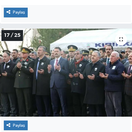
16 / 25
Şehit Üsteğmen Erdem Mut, İkindi namazının
ardından kılınan cenaze namazı sonrası Kırıkkale
Şehitliğinde toprağa verildi.