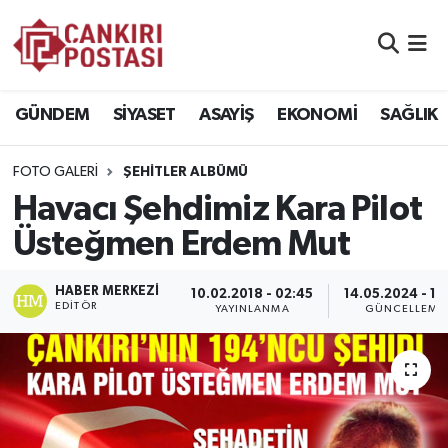
GÜNDEM
Nöbetçi Eczaneler
GÜNDEM
SİYASET
ASAYİŞ
EKONOMİ
SAĞLIK
SİYASET
Hava Durumu
FOTO GALERI
ŞEHITLER ALBÜMÜ
ASAYİŞ
Namaz Vakitleri
Havacı Şehdimiz Kara Pilot
EKONOMİ
Trafik Durumu
Üsteğmen Erdem Mut
SAĞLIK
Süper Lig Puan Durumu ve Fikstür
HABER MERKEZI
10.02.2018 - 02:45
14.05.2024 - 14
EDITÖR
YAYINLANMA
GÜNCELLEME
SPOR
Tüm Manşetler
EĞİTİM
Son Dakika Haberleri
YAŞAM
Haber Arşivi