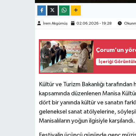
TÜRKİYE
İrem Akgümüş
02.06.2026 - 19:28
Okunma
DÜNYA
Çorum'un yöres
İçeriği Görüntül
Kültür ve Turizm Bakanlığı tarafından h
kapsamında düzenlenen Manisa Kültür 
dört bir yanında kültür ve sanatın farkl
geleneksel sanat atölyelerine, söyleş
Manisalıların yoğun ilgisiyle karşılandı.
Festivalin üçüncü gününde genç müzisy