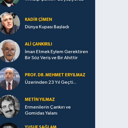
KADIR ÇIMEN
Dünya Kupası Başladı
ALI ÇANKIRILI
İman Etmek Eylem Gerektiren
Bir Söz Veriş ve Bir Ahittir
PROF. DR. MEHMET ERYILMAZ
Üzerinden 23 Yıl Geçti...
METIN YILMAZ
Ermenilerin Çankırı ve
Gomidas Yalanı
YUSUF SAĞLAM