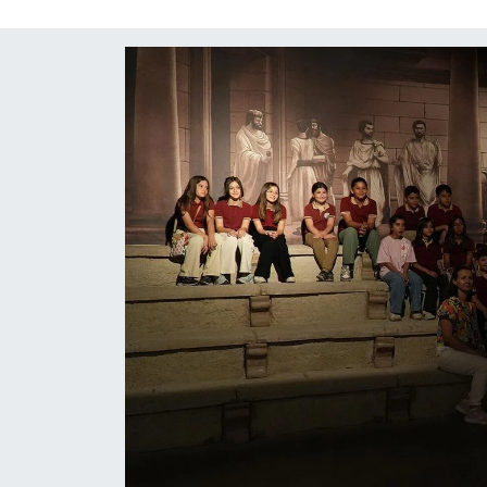
ÇEVRE
İLÇELER
RESMİ İLANLAR
KÜLTÜR
TURİZM
MAGAZİN
VEFAT
BİLİM&TEKNOLOJİ
BÖLGE