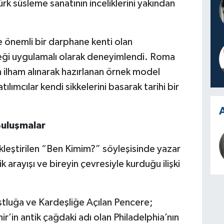
k süsleme sanatının inceliklerini yakından
 önemli bir darphane kenti olan
eneği uygulamalı olarak deneyimlendi. Roma
ilham alınarak hazırlanan örnek model
lımcılar kendi sikkelerini basarak tarihi bir
A
Buluşmalar
leştirilen “Ben Kimim?” söyleşisinde yazar
arayışı ve bireyin çevresiyle kurduğu ilişki
tluğa ve Kardeşliğe Açılan Pencere;
r’in antik çağdaki adı olan Philadelphia’nın