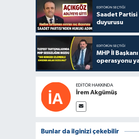
EDITÖRÜN SEÇTIĞI
Saadet Partisi
duyurusu
EDITÖRÜN SEÇTIĞI
MHP İl Başkanı
operasyonu ya
EDITÖR HAKKINDA
İrem Akgümüş
Bunlar da ilginizi çekebilir