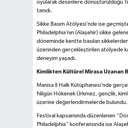
oyularak desenlere dönüştürüldüğü Tür
tanıdı.
Sikke Basım Atölyesi’nde ise geçmişte
Philadelphia’nın (Alaşehir) sikke gel
döneminde kentte basılan sikkelerden 
üzerinden gerçekleştirilen atölyede katı
deneyim yaşadı.
Kimlikten Kültürel Mirasa Uzanan 
Manisa İl Halk Kütüphanesi’nde gerçek
Nilgün Hökenek Ürkmez, gençlik, kimlik 
üzerine değerlendirmelerde bulundu.
Festival kapsamında düzenlenen “Dos
Philadelphia” konferansında ise Alaşehi