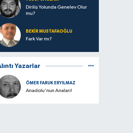
Diriliş Yolunda Genelev Olur
mu?
BEKIR MUSTAFAOĞLU
Fark Var mı?
lıntı Yazarlar
ÖMER FARUK ERYILMAZ
Anadolu'nun Anaları!