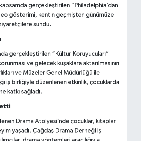
ynı kapsamda gerçekleştirilen “Philadelphia’dan
video gösterimi, kentin geçmişten günümüze
ziyaretçilere sundu.
u
da gerçekleştirilen “Kültür Koruyucuları”
n korunması ve gelecek kuşaklara aktarılmasının
rlıkları ve Müzeler Genel Müdürlüğü ile
ı iş birliğiyle düzenlenen etkinlik, çocuklarda
ne katkı sağladı.
etti
lenen Drama Atölyesi’nde çocuklar, kitaplar
eneyim yaşadı. Çağdaş Drama Derneği iş
tılımcılar, drama yöntemleri aracılığıyla