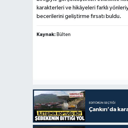
karakterleri ve hikâyeleri farklı yönler
becerilerini geliştirme fırsatı buldu.
Kaynak:
Bülten
EDITÖRÜN SEÇTIĞI
Çankırı'da kar