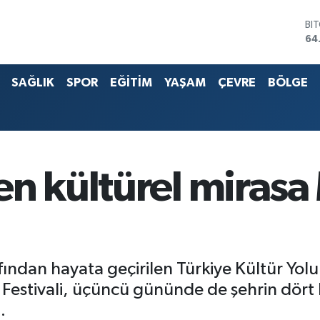
DO
47
EU
55
SAĞLIK
SPOR
EĞİTİM
YAŞAM
ÇEVRE
BÖLGE
ST
64
G.
65
Bİ
13
BI
en kültürel mirasa
64
fından hayata geçirilen Türkiye Kültür Yol
Festivali, üçüncü gününde de şehrin dört b
.