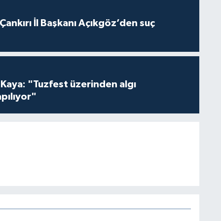
 Çankırı İl Başkanı Açıkgöz’den suç
 Kaya: "Tuzfest üzerinden algı
pılıyor"