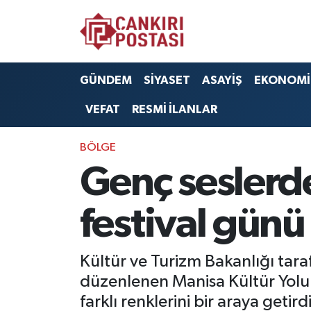
GÜNDEM
Nöbetçi Eczaneler
GÜNDEM
SİYASET
ASAYİŞ
EKONOMİ
SİYASET
Hava Durumu
VEFAT
RESMİ İLANLAR
ASAYİŞ
Namaz Vakitleri
BÖLGE
EKONOMİ
Trafik Durumu
Genç seslerd
SAĞLIK
Süper Lig Puan Durumu ve Fikstür
festival günü
SPOR
Tüm Manşetler
Kültür ve Turizm Bakanlığı tara
EĞİTİM
Son Dakika Haberleri
düzenlenen Manisa Kültür Yolu 
farklı renklerini bir araya getirdi
YAŞAM
Haber Arşivi