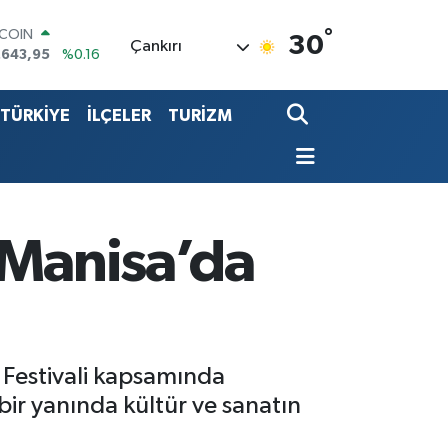
°
LAR
30
Çankırı
,6006
%0.06
RO
,0250
%0.02
TÜRKİYE
İLÇELER
TURİZM
ERLİN
,2398
%0.2
ALTIN
00.87
%0.12
ST100
.799
%70
TCOIN
 Manisa’da
.643,95
%0.16
u Festivali kapsamında
ir yanında kültür ve sanatın