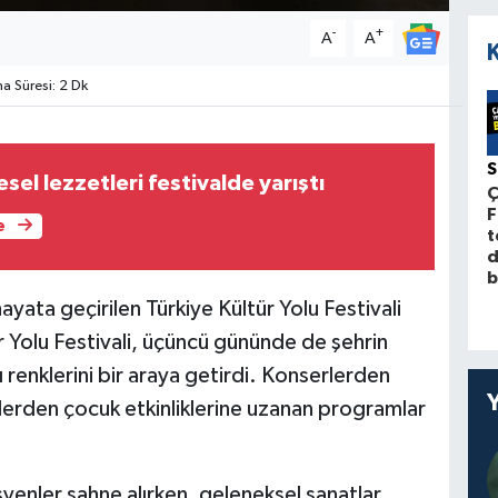
-
+
A
A
 Süresi: 2 Dk
el lezzetleri festivalde yarıştı
Ç
F
e
t
d
b
ayata geçirilen Türkiye Kültür Yolu Festivali
Yolu Festivali, üçüncü gününde de şehrin
ı renklerini bir araya getirdi. Konserlerden
ilerden çocuk etkinliklerine uzanan programlar
enler sahne alırken, geleneksel sanatlar