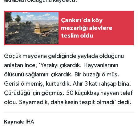
akrabası olduğunu kaydetti.
Çankırı'da köy
mezarlığı alevlere
teslim oldu
Göçük meydana geldiğinde yaylada olduğunu
anlatan İnce, 'Yaralıyı çıkardık. Hayvanlarının
ölüsünü sağlamını çıkardık. Bir buzağı ölmüş.
Gerisi ölmemiş, kurtardık. Ahır 3 katlı ahşap bina.
Çürüdüğü için göçmüş. 50 küçükbaş hayvan telef
oldu. Sayamadık, daha kesin tespit olmadı' dedi.
Kaynak:
İHA