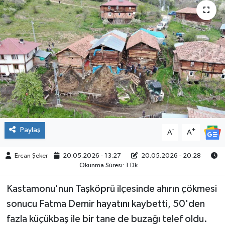
ÇEVRE
İLÇELER
RESMİ İLANLAR
KÜLTÜR
TURİZM
Paylaş
-
+
A
A
MAGAZİN
Ercan Şeker
20.05.2026 - 13:27
20.05.2026 - 20:28
Okunma Süresi: 1 Dk
VEFAT
Kastamonu'nun Taşköprü ilçesinde ahırın çökmesi
BİLİM&TEKNOLOJİ
sonucu Fatma Demir hayatını kaybetti, 50'den
fazla küçükbaş ile bir tane de buzağı telef oldu.
BÖLGE