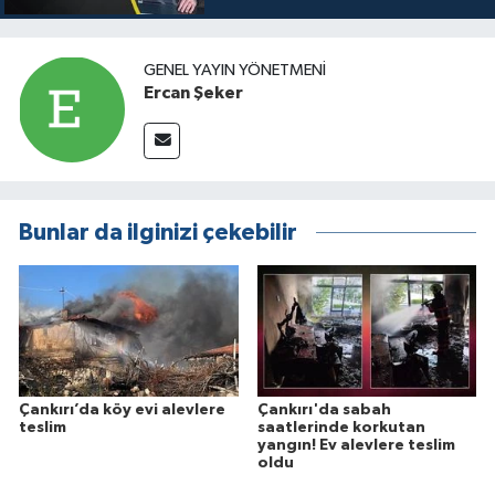
GENEL YAYIN YÖNETMENI
Ercan Şeker
Bunlar da ilginizi çekebilir
Çankırı’da köy evi alevlere
Çankırı'da sabah
teslim
saatlerinde korkutan
yangın! Ev alevlere teslim
oldu