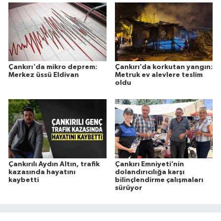
Çankırı'da mikro deprem:
Çankırı’da korkutan yangın:
Merkez üssü Eldivan
Metruk ev alevlere teslim
oldu
Çankırılı Aydın Altın, trafik
Çankırı Emniyeti’nin
kazasında hayatını
dolandırıcılığa karşı
kaybetti
bilinçlendirme çalışmaları
sürüyor