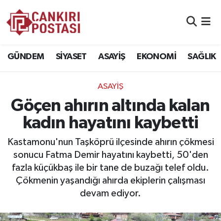
GÜNDEM
Nöbetçi Eczaneler
GÜNDEM
SİYASET
ASAYİŞ
EKONOMİ
SAĞLIK
SİYASET
Hava Durumu
ASAYİŞ
ASAYİŞ
Namaz Vakitleri
Göçen ahırın altında kalan
EKONOMİ
Trafik Durumu
kadın hayatını kaybetti
SAĞLIK
Süper Lig Puan Durumu ve Fikstür
Kastamonu'nun Taşköprü ilçesinde ahırın çökmesi
sonucu Fatma Demir hayatını kaybetti, 50'den
SPOR
Tüm Manşetler
fazla küçükbaş ile bir tane de buzağı telef oldu.
Çökmenin yaşandığı ahırda ekiplerin çalışması
EĞİTİM
Son Dakika Haberleri
devam ediyor.
YAŞAM
Haber Arşivi