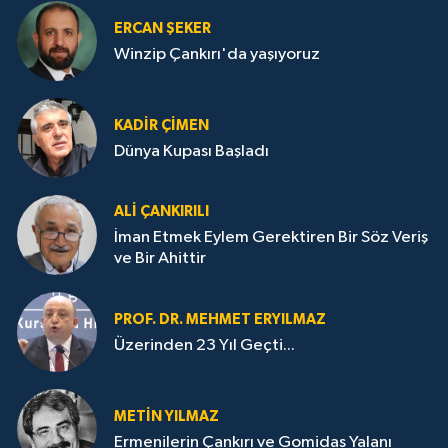
ERCAN ŞEKER
Winzip Çankırı'da yaşıyoruz
KADIR ÇIMEN
Dünya Kupası Başladı
ALI ÇANKIRILI
İman Etmek Eylem Gerektiren Bir Söz Veriş
ve Bir Ahittir
PROF. DR. MEHMET ERYILMAZ
Üzerinden 23 Yıl Geçti...
METIN YILMAZ
Ermenilerin Çankırı ve Gomidas Yalanı