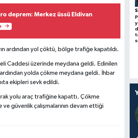
kro deprem: Merkez üssü Eldivan
P
y
e
d
t
s
ın ardından yol çöktü, bölge trafiğe kapatıldı.
eli Caddesi üzerinde meydana geldi. Edinilen
arın ardından yolda çökme meydana geldi. İhbar
ta ekipleri sevk edildi.
arak yolu araç trafiğine kapattı. Çökme
 ve güvenlik çalışmalarının devam ettiği