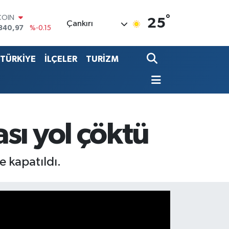
COIN
840,97
%-0.15
°
25
Çankırı
LAR
7436
%0.18
RO
2510
%0.32
TÜRKİYE
İLÇELER
TURİZM
RLİN
4811
%0.38
LTIN
0.55
%0
T100
779
%-14
sı yol çöktü
e kapatıldı.