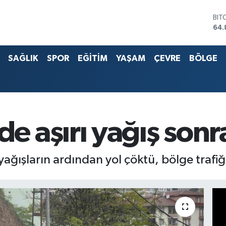
BIT
64.
DO
47,
EU
55,
SAĞLIK
SPOR
EĞİTİM
YAŞAM
ÇEVRE
BÖLGE
STE
64,
G.A
666
BİS
13.
aşırı yağış sonra
yağışların ardından yol çöktü, bölge trafiğ