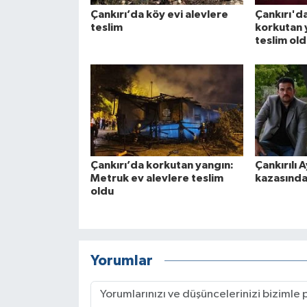
Çankırı’da köy evi alevlere
Çankırı'd
teslim
korkutan 
teslim ol
Çankırı’da korkutan yangın:
Çankırılı A
Metruk ev alevlere teslim
kazasında
oldu
Yorumlar