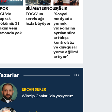
Çorum'un en
B
SPOR
BİLİM&TEKNOLOJİ
SAĞLIK
işlek caddesi
A
GL’de
TOGG'un
‘Sosyal
yeni
M
aprak
servis ağı
medyada
çehresine
t
ökümü: 31
hızla büyüyor
yemek
kavuşuyor
i
akım yeni
videolarına
a
ezonda yok
ayrılan süre
arttıkça
kontrolsüz
ve duygusal
yeme eğilimi
artıyor’
Yazarlar
ERCAN ŞEKER
Winzip Çankırı'da yaşıyoruz