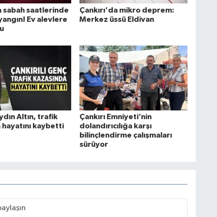
a sabah saatlerinde
Çankırı'da mikro deprem:
yangın! Ev alevlere
Merkez üssü Eldivan
du
ydın Altın, trafik
Çankırı Emniyeti’nin
 hayatını kaybetti
dolandırıcılığa karşı
bilinçlendirme çalışmaları
sürüyor