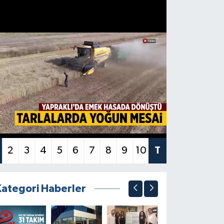
2
3
4
5
6
7
8
9
10
T
Kategori Haberler
BÖLGE
K