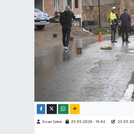
ÇEVRE
İLÇELER
RESMİ İLANLAR
KÜLTÜR
TURİZM
MAGAZİN
VEFAT
BİLİM&TEKNOLOJİ
Ercan Şeker
25.05.2026 - 16:42
25.05.202
BÖLGE