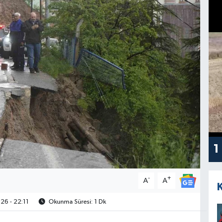
1
-
+
A
A
6 - 22:11
Okunma Süresi: 1 Dk