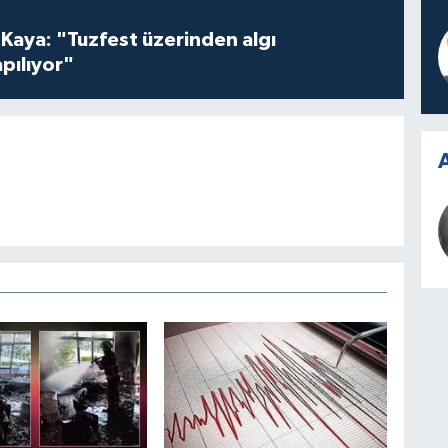
 Kaya: "Tuzfest üzerinden algı
pılıyor"
A