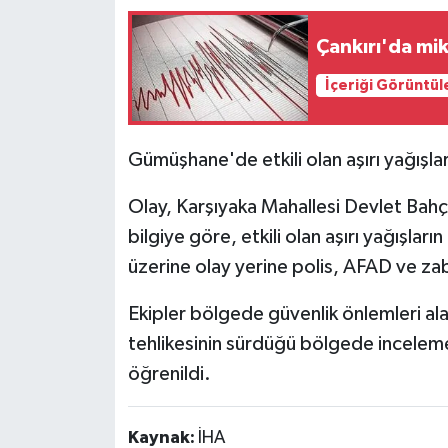
Çankırı'da mi
TÜRKİYE
İçeriği Görüntül
DÜNYA
Gümüşhane'de etkili olan aşırı yağışlar
Olay, Karşıyaka Mahallesi Devlet Bahç
bilgiye göre, etkili olan aşırı yağışl
üzerine olay yerine polis, AFAD ve zabı
Ekipler bölgede güvenlik önlemleri al
tehlikesinin sürdüğü bölgede inceleme
öğrenildi.
Kaynak:
İHA