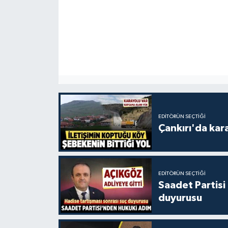
EDITÖRÜN SEÇTIĞI
Çankırı'da kar
EDITÖRÜN SEÇTIĞI
Saadet Partisi
duyurusu