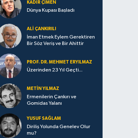
KADIR ÇIMEN
Dünya Kupası Başladı
ALI ÇANKIRILI
İman Etmek Eylem Gerektiren
Bir Söz Veriş ve Bir Ahittir
PROF. DR. MEHMET ERYILMAZ
Üzerinden 23 Yıl Geçti...
METIN YILMAZ
Ermenilerin Çankırı ve
Gomidas Yalanı
YUSUF SAĞLAM
Diriliş Yolunda Genelev Olur
mu?