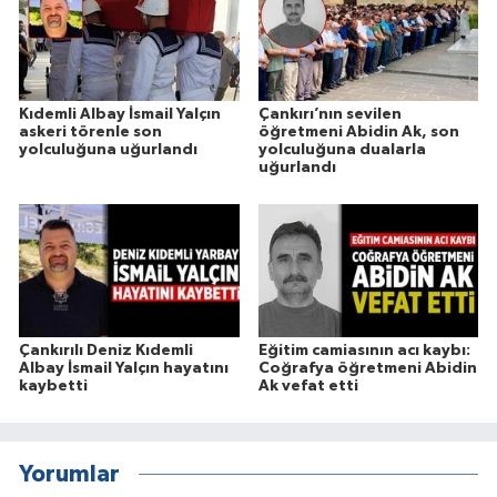
Kıdemli Albay İsmail Yalçın
Çankırı’nın sevilen
askeri törenle son
öğretmeni Abidin Ak, son
yolculuğuna uğurlandı
yolculuğuna dualarla
uğurlandı
Çankırılı Deniz Kıdemli
Eğitim camiasının acı kaybı:
Albay İsmail Yalçın hayatını
Coğrafya öğretmeni Abidin
kaybetti
Ak vefat etti
Yorumlar