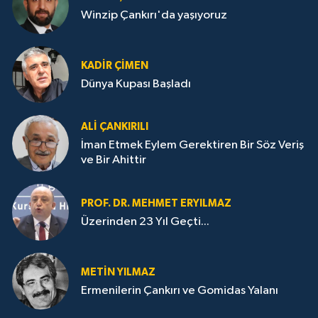
Winzip Çankırı'da yaşıyoruz
KADIR ÇIMEN
Dünya Kupası Başladı
ALI ÇANKIRILI
İman Etmek Eylem Gerektiren Bir Söz Veriş
ve Bir Ahittir
PROF. DR. MEHMET ERYILMAZ
Üzerinden 23 Yıl Geçti...
METIN YILMAZ
Ermenilerin Çankırı ve Gomidas Yalanı