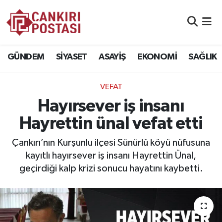
GÜNDEM
Nöbetçi Eczaneler
GÜNDEM
SİYASET
ASAYİŞ
EKONOMİ
SAĞLIK
SİYASET
Hava Durumu
VEFAT
ASAYİŞ
Namaz Vakitleri
Hayırsever iş insanı
EKONOMİ
Trafik Durumu
Hayrettin ünal vefat etti
SAĞLIK
Süper Lig Puan Durumu ve Fikstür
Çankırı’nın Kurşunlu ilçesi Sünürlü köyü nüfusuna
kayıtlı hayırsever iş insanı Hayrettin Ünal,
SPOR
Tüm Manşetler
geçirdiği kalp krizi sonucu hayatını kaybetti.
EĞİTİM
Son Dakika Haberleri
YAŞAM
Haber Arşivi