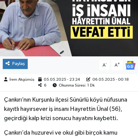
ÇEVRE
İLÇELER
RESMİ İLANLAR
KÜLTÜR
Paylaş
-
+
A
A
TURİZM
İrem Akgümüş
05.05.2025 - 23:24
06.05.2025 - 00:18
6
Okunma Süresi: 1 Dk
MAGAZİN
Çankırı’nın Kurşunlu ilçesi Sünürlü köyü nüfusuna
VEFAT
kayıtlı hayırsever iş insanı Hayrettin Ünal (56),
geçirdiği kalp krizi sonucu hayatını kaybetti.
BİLİM&TEKNOLOJİ
Çankırı’da huzurevi ve okul gibi birçok kamu
BÖLGE