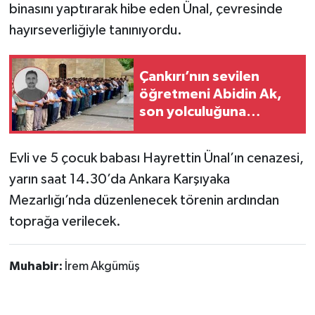
binasını yaptırarak hibe eden Ünal, çevresinde
hayırseverliğiyle tanınıyordu.
TÜRKİYE
DÜNYA
Çankırı’nın sevilen
öğretmeni Abidin Ak,
son yolculuğuna
dualarla uğurlandı
Evli ve 5 çocuk babası Hayrettin Ünal’ın cenazesi,
yarın saat 14.30’da Ankara Karşıyaka
Mezarlığı’nda düzenlenecek törenin ardından
toprağa verilecek.
Muhabir:
İrem Akgümüş