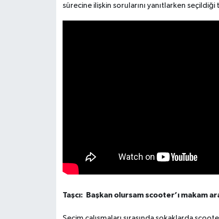
sürecine ilişkin sorularını yanıtlarken seçildiği
TÜRKİYE
DÜNYA
Taşcı: Başkan olursam scooter’ı makam ar
Seçim çalışmaları sırasında sokaklarda scooterı