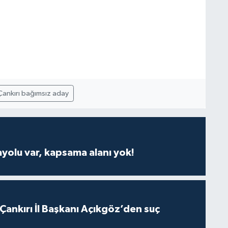
Çankırı bağımsız aday
ayolu var, kapsama alanı yok!
 Çankırı İl Başkanı Açıkgöz’den suç