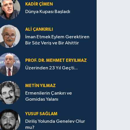
KADIR ÇIMEN
Dünya Kupası Başladı
ALI ÇANKIRILI
İman Etmek Eylem Gerektiren
Bir Söz Veriş ve Bir Ahittir
PROF. DR. MEHMET ERYILMAZ
Üzerinden 23 Yıl Geçti...
METIN YILMAZ
Ermenilerin Çankırı ve
Gomidas Yalanı
YUSUF SAĞLAM
Diriliş Yolunda Genelev Olur
mu?