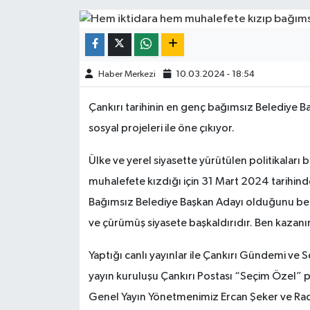
ÇEVRE
İLÇELER
Haber Merkezi
10.03.2024 - 18:54
RESMİ İLANLAR
Çankırı tarihinin en genç bağımsız Belediye B
sosyal projeleri ile öne çıkıyor.
KÜLTÜR
Ülke ve yerel siyasette yürütülen politikala
TURİZM
muhalefete kızdığı için 31 Mart 2024 tarihinde
MAGAZİN
Bağımsız Belediye Başkan Adayı olduğunu belir
ve çürümüş siyasete başkaldırıdır. Ben kazan
VEFAT
Yaptığı canlı yayınlar ile Çankırı Gündemi ve S
BİLİM&TEKNOLOJİ
yayın kuruluşu Çankırı Postası “Seçim Özel” 
Genel Yayın Yönetmenimiz Ercan Şeker ve Rad
BÖLGE