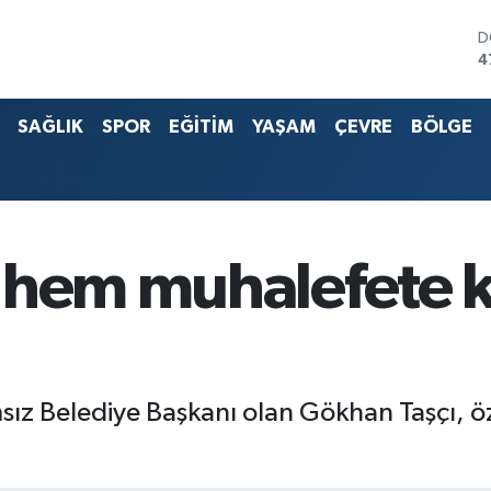
D
4
E
5
SAĞLIK
SPOR
EĞİTİM
YAŞAM
ÇEVRE
BÖLGE
S
6
G
6
B
1
B
 hem muhalefete k
6
sız Belediye Başkanı olan Gökhan Taşçı, öz