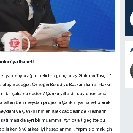
A
nkırı’ya ihanet! -
iyaset yapmayacağını belirten genç aday Gökhan Taşçı, “
se eleştireceğiz. Örneğin Belediye Başkanı İsmail Hakkı
şarılı bir çalışma neden? Çünkü yıllardır söylenen ama
taraftan ben meydan projesini Çankırı’ya ihanet olarak
ydanı ve Çankırı’nın en işlek caddesinde ki esnafın
 satılması da ayrı bir muamma. Ayrıca alt geçitte bu
 yapılırken önü arkası iyi hesaplanmalı. Yapmış olmak için