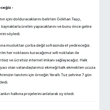
eceğiz -
nın içini dolduracaklarını belirten Gökhan Taşçı,
öz kaynaklarla üretim yapacaklarını ve bunu önce gelire
ini söyledi.
kına musluktan çorba değil sofrasında et yedireceğiz.
ntin her noktasını kuracağımız wifi noktaları ile
tisiz ve ücretsiz internet imkanı sağlayacağız. Halk
iyacı olan vatandaşlarımız ekmeği halk ekmekten ucuza
hrimizin tanıtımı için örneğin Yeraltı Tuz şehrine 7 gün
dedi.
nkırı halkına projelerini anlatarak oy istedi.