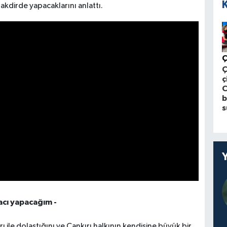
 takdirde yapacaklarını anlattı.
Ç
ç
b
s
acı yapacağım -
 ile dolaştığını ve Çankırı halkının kendisine büyük bir