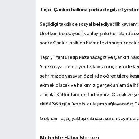
Taşcı: Çankırı halkına çorba değil, et yedir
Seçildiği takdirde sosyal belediyecilik kavramı
Üretken belediyecilik anlayışı ile her alanda 
sonra Çankırı halkına hizmete dönüştürecekler
Taşçı, “Yani üretip kazanacağız ve Çankırı hal
Yine sosyal belediyecilik kavramı içerisinde ke
şehrimizde yaşayan özellikle öğrencilere kesin
ekmek olacak ve halkımız gerçek anlamda iht
alacak. Kültür tanıtım turlarımız. Olacak ve şe
değil 365 gün ücretsiz ulaşım sağlayacağız.” 
Gökhan Taşçı, yaklaşık iki saat süren yayında Ça
Muhabir:
Haber Merkezi