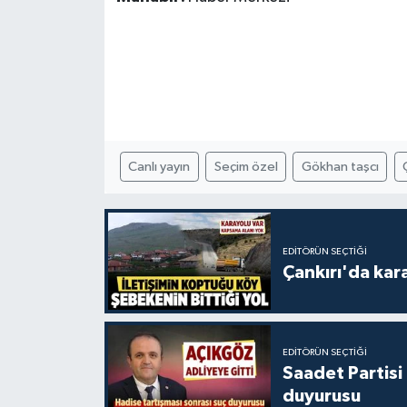
Canlı yayın
Seçim özel
Gökhan taşcı
EDITÖRÜN SEÇTIĞI
Çankırı'da kar
EDITÖRÜN SEÇTIĞI
Saadet Partisi
duyurusu