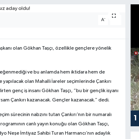
-
+
A
A
aşkanı olan Gökhan Taşçı, özellikle gençlere yönelik
rı beğenmediği ve bu anlamda hem iktidara hem de
 yapılacak olan Mahalli İareler seçimlerinde Çankırı
ten genç iş insanı Gökhan Taşçı, “bu bir gençlik isyanı
ırsam Çankırı kazanacak. Gençler kazanacak.” dedi.
eçim sürecinin nabzını tutan Çankırı’nın bir numaralı
1
programının canlı yayın konuğu olan Gökhan Taşçı,
yo Neşe İmtiyaz Sahibi Turan Harmancı’nın adaylık