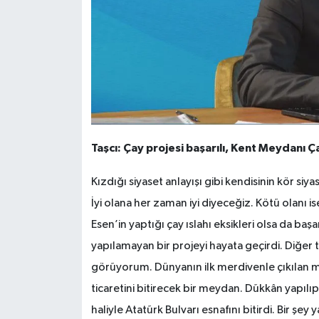
Taşcı: Çay projesi başarılı, Kent Meydanı Ça
Kızdığı siyaset anlayışı gibi kendisinin kör s
İyi olana her zaman iyi diyeceğiz. Kötü olanı i
Esen’in yaptığı çay ıslahı eksikleri olsa da ba
yapılamayan bir projeyi hayata geçirdi. Diğer 
görüyorum. Dünyanın ilk merdivenle çıkılan me
ticaretini bitirecek bir meydan. Dükkân yapılıp
haliyle Atatürk Bulvarı esnafını bitirdi. Bir şey