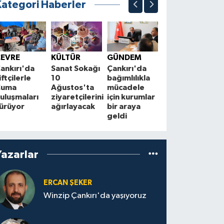
Kategori Haberler
ÇEVRE
A
Çankırı'da
Ç
ÇEVRE
KÜLTÜR
GÜNDEM
ender
m
ankırı'da
Sanat Sokağı
Çankırı'da
görülen
d
iftçilerle
10
bağımlılıkla
Avrasya
M
Cuma
Ağustos'ta
mücadele
vaşağı
E
uluşmaları
ziyaretçilerini
için kurumlar
kameraya
ürüyor
ağırlayacak
bir araya
yakalandı
geldi
Yazarlar
ERCAN ŞEKER
Winzip Çankırı'da yaşıyoruz