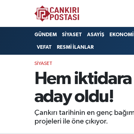
GÜNDEM
Nöbetçi Eczaneler
GÜNDEM
SİYASET
ASAYİŞ
EKONOMİ
SİYASET
Hava Durumu
VEFAT
RESMİ İLANLAR
ASAYİŞ
Namaz Vakitleri
SİYASET
EKONOMİ
Trafik Durumu
Hem iktidara
SAĞLIK
Süper Lig Puan Durumu ve Fikstür
aday oldu!
SPOR
Tüm Manşetler
Çankırı tarihinin en genç bağım
EĞİTİM
Son Dakika Haberleri
projeleri ile öne çıkıyor.
YAŞAM
Haber Arşivi