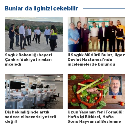
Bunlar da ilginizi çekebilir
Sağlık Bakanlığı heyeti
İl Sağlık Müdürü Bulut, Ilgaz
Çankırı’daki yatırımları
Devlet Hastanesi'nde
inceledi
incelemelerde bulundu
Diş hekimliğinde artık
Uzun Yaşamın Yeni Formülü:
sadece el becerisi yeterli
Hafta İçi Bitkisel, Hafta
değil!
Sonu Hayvansal Beslenme