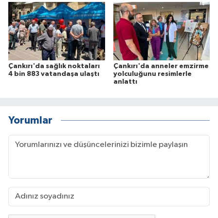
Çankırı'da sağlık noktaları
Çankırı'da anneler emzirme
4 bin 883 vatandaşa ulaştı
yolculuğunu resimlerle
anlattı
Yorumlar