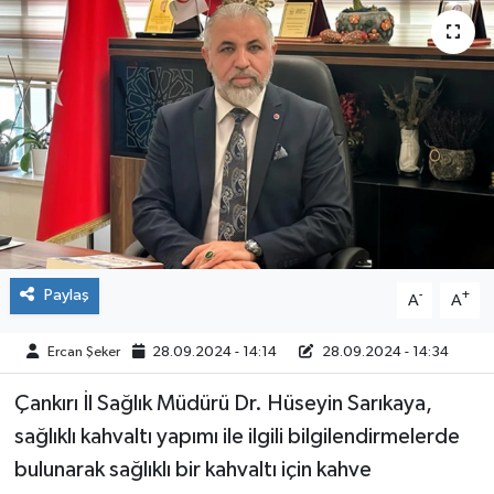
ÇEVRE
İLÇELER
RESMİ İLANLAR
KÜLTÜR
TURİZM
Paylaş
-
+
A
A
MAGAZİN
Ercan Şeker
28.09.2024 - 14:14
28.09.2024 - 14:34
VEFAT
Çankırı İl Sağlık Müdürü Dr. Hüseyin Sarıkaya,
BİLİM&TEKNOLOJİ
sağlıklı kahvaltı yapımı ile ilgili bilgilendirmelerde
bulunarak sağlıklı bir kahvaltı için kahve
BÖLGE