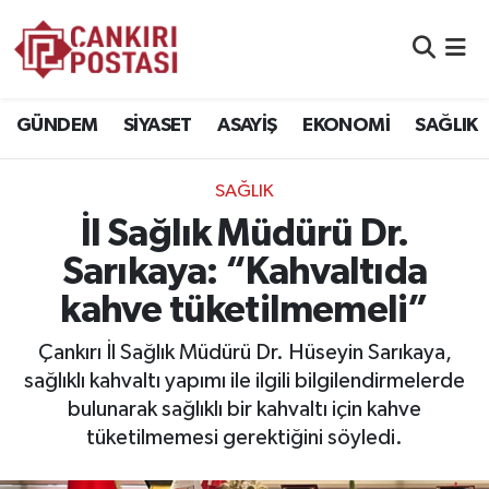
GÜNDEM
Nöbetçi Eczaneler
GÜNDEM
SİYASET
ASAYİŞ
EKONOMİ
SAĞLIK
SİYASET
Hava Durumu
SAĞLIK
ASAYİŞ
Namaz Vakitleri
İl Sağlık Müdürü Dr.
EKONOMİ
Trafik Durumu
Sarıkaya: “Kahvaltıda
kahve tüketilmemeli”
SAĞLIK
Süper Lig Puan Durumu ve Fikstür
Çankırı İl Sağlık Müdürü Dr. Hüseyin Sarıkaya,
SPOR
Tüm Manşetler
sağlıklı kahvaltı yapımı ile ilgili bilgilendirmelerde
bulunarak sağlıklı bir kahvaltı için kahve
EĞİTİM
Son Dakika Haberleri
tüketilmemesi gerektiğini söyledi.
YAŞAM
Haber Arşivi