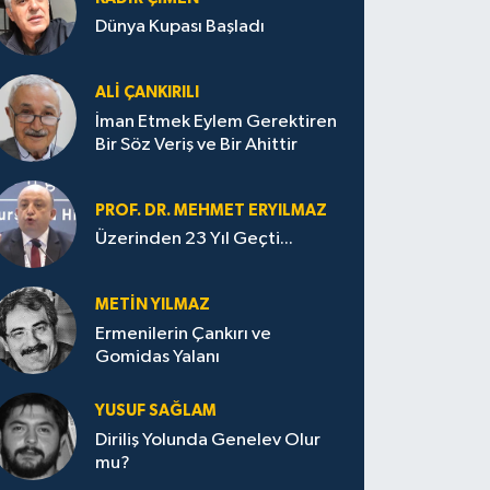
Dünya Kupası Başladı
ALI ÇANKIRILI
İman Etmek Eylem Gerektiren
Bir Söz Veriş ve Bir Ahittir
PROF. DR. MEHMET ERYILMAZ
Üzerinden 23 Yıl Geçti...
METIN YILMAZ
Ermenilerin Çankırı ve
Gomidas Yalanı
YUSUF SAĞLAM
Diriliş Yolunda Genelev Olur
mu?