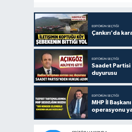
EDITÖRÜN SEÇTIĞI
Çankırı'da kar
EDITÖRÜN SEÇTIĞI
Saadet Partisi
duyurusu
EDITÖRÜN SEÇTIĞI
MHP İl Başkanı
operasyonu ya