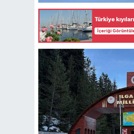
Türkiye kıyıla
İçeriği Görüntül