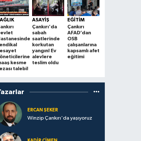
SİYASET
K
Saadet
J
AĞLIK
ASAYİŞ
EĞİTİM
Partisi
ç
ankırı
Çankırı'da
Çankırı
Çankırı
k
evlet
sabah
AFAD’dan
teşkilatı
T
astanesinde
saatlerinde
OSB
Bayramören’de
g
endikal
korkutan
çalışanlarına
vatandaşlarla
s
esayet
yangın! Ev
kapsamlı afet
buluştu
öneticilerine
alevlere
eğitimi
aaş kesme
teslim oldu
ezası talebi!
Yazarlar
ERCAN ŞEKER
Winzip Çankırı'da yaşıyoruz
KADIR ÇIMEN