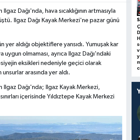
 Ilgaz Dağı'nda, hava sıcaklığının artmasıyla
 düştü. Ilgaz Dağı Kayak Merkezi'ne pazar günü
S
Ç
D
H
n yer aldığı objektiflere yansıdı. Yumuşak kar
s
v
ya uygun olmaması, ayrıca Ilgaz Dağı'ndaki
y
m
iyejin eksikleri nedeniyle geçici olarak
c
unsurlar arasında yer aldı.
n Ilgaz Dağı'nda; Ilgaz Kayak Merkezi,
ınırları içerisinde Yıldıztepe Kayak Merkezi