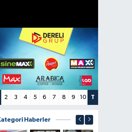
2
3
4
5
6
7
8
9
10
T
Kategori Haberler