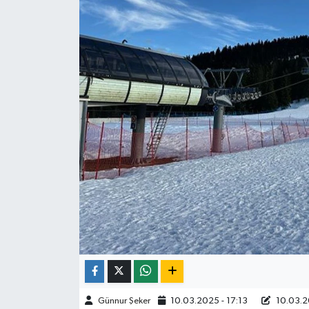
ÇEVRE
İLÇELER
RESMİ İLANLAR
KÜLTÜR
TURİZM
MAGAZİN
VEFAT
BİLİM&TEKNOLOJİ
Günnur Şeker
10.03.2025 - 17:13
10.03.2
BÖLGE