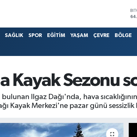
DO
47
EU
55
SAĞLIK
SPOR
EĞİTİM
YAŞAM
ÇEVRE
BÖLGE
ST
64
G.
66
Bİ
13
BI
da Kayak Sezonu s
64
bulunan Ilgaz Dağı'nda, hava sıcaklığının a
ağı Kayak Merkezi'ne pazar günü sessizlik