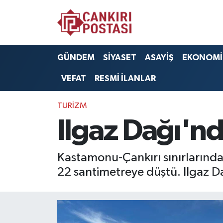
GÜNDEM
Nöbetçi Eczaneler
GÜNDEM
SİYASET
ASAYİŞ
EKONOMİ
SİYASET
Hava Durumu
VEFAT
RESMİ İLANLAR
ASAYİŞ
Namaz Vakitleri
TURİZM
EKONOMİ
Trafik Durumu
Ilgaz Dağı'n
SAĞLIK
Süper Lig Puan Durumu ve Fikstür
Kastamonu-Çankırı sınırlarında 
SPOR
Tüm Manşetler
22 santimetreye düştü. Ilgaz D
EĞİTİM
Son Dakika Haberleri
YAŞAM
Haber Arşivi