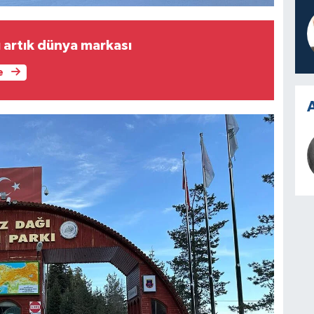
rı artık dünya markası
e
A