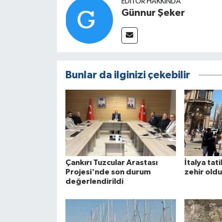
EDITÖR HAKKINDA
Günnur Şeker
Bunlar da ilginizi çekebilir
Çankırı Tuzcular Arastası
İtalya tati
Projesi'nde son durum
zehir oldu
değerlendirildi