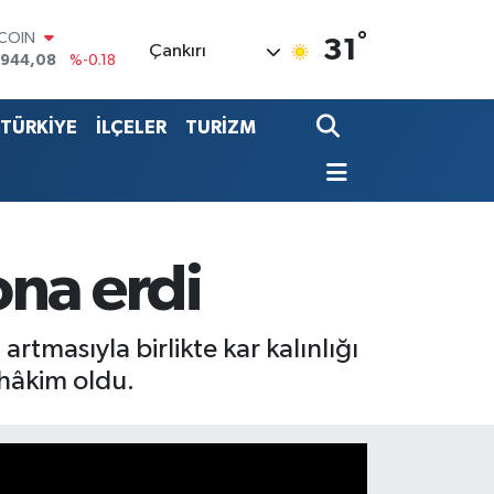
°
LAR
31
Çankırı
,7436
%0.18
RO
,2510
%0.32
TÜRKİYE
İLÇELER
TURİZM
ERLİN
,4811
%0.38
ALTIN
60.55
%0.03
ST100
.779
%-14
TCOIN
ona erdi
.944,08
%-0.18
rtmasıyla birlikte kar kalınlığı
 hâkim oldu.