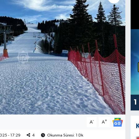
1
-
+
A
A
025 - 17:29
4
Okunma Süresi: 1 Dk