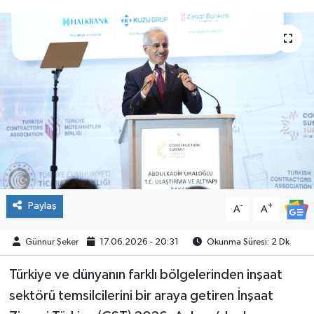
ÇEVRE
İLÇELER
RESMİ İLANLAR
KÜLTÜR
TURİZM
MAGAZİN
Paylaş
-
+
A
A
VEFAT
Günnur Şeker
17.06.2026 - 20:31
Okunma Süresi: 2 Dk
Türkiye ve dünyanın farklı bölgelerinden inşaat
BİLİM&TEKNOLOJİ
sektörü temsilcilerini bir araya getiren İnşaat
BÖLGE