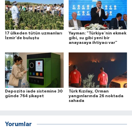
17 ülkeden tütün uzmanları
Yayman: "Türkiye'nin ekmek
İzmir’de buluştu
gibi, su gibi yeni bir
anayasaya ihtiyacı var"
Depozito iade sistemine 30
Türk Kızılay, Orman
günde 764 şikayet
yangınlarında 26 noktada
sahada
Yorumlar