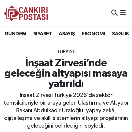
GÜNDEM
Nöbetçi Eczaneler
GÜNDEM
SİYASET
ASAYİŞ
EKONOMİ
SAĞLIK
SİYASET
Hava Durumu
TÜRKİYE
ASAYİŞ
Namaz Vakitleri
İnşaat Zirvesi’nde
EKONOMİ
Trafik Durumu
geleceğin altyapısı masaya
yatırıldı
SAĞLIK
Süper Lig Puan Durumu ve Fikstür
İnşaat Zirvesi Türkiye 2026’da sektör
SPOR
Tüm Manşetler
temsilcileriyle bir araya gelen Ulaştırma ve Altyapı
Bakanı Abdulkadir Uraloğlu, yapay zekâ,
EĞİTİM
Son Dakika Haberleri
dijitalleşme ve akıllı sistemlerin altyapı projelerinin
geleceğini belirlediğini söyledi.
YAŞAM
Haber Arşivi