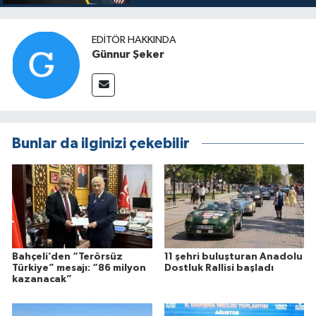
EDITÖR HAKKINDA
Günnur Şeker
Bunlar da ilginizi çekebilir
Bahçeli’den “Terörsüz
11 şehri buluşturan Anadolu
Türkiye” mesajı: “86 milyon
Dostluk Rallisi başladı
kazanacak”