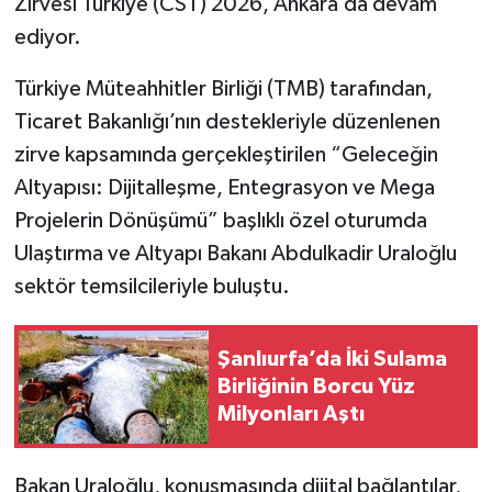
Zirvesi Türkiye (CST) 2026, Ankara’da devam
ediyor.
TÜRKİYE
Türkiye Müteahhitler Birliği (TMB) tarafından,
DÜNYA
Ticaret Bakanlığı’nın destekleriyle düzenlenen
zirve kapsamında gerçekleştirilen “Geleceğin
Altyapısı: Dijitalleşme, Entegrasyon ve Mega
Projelerin Dönüşümü” başlıklı özel oturumda
Ulaştırma ve Altyapı Bakanı Abdulkadir Uraloğlu
sektör temsilcileriyle buluştu.
Şanlıurfa’da İki Sulama
Birliğinin Borcu Yüz
Milyonları Aştı
Bakan Uraloğlu, konuşmasında dijital bağlantılar,