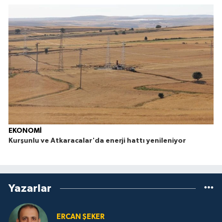
İ
EKONOMİ
Kurşunlu ve Atkaracalar'da enerji hattı yenileniyor
Yazarlar
ERCAN ŞEKER