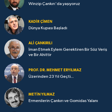
Winzip Çankırı'da yaşıyoruz
KADIR ÇIMEN
Dünya Kupası Başladı
ALI ÇANKIRILI
İman Etmek Eylem Gerektiren Bir Söz Veriş
ve Bir Ahittir
PROF. DR. MEHMET ERYILMAZ
Üzerinden 23 Yıl Geçti...
METIN YILMAZ
Ermenilerin Çankırı ve Gomidas Yalanı