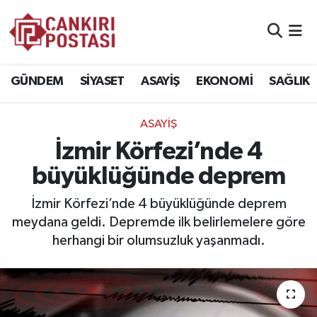
GÜNDEM
Nöbetçi Eczaneler
GÜNDEM
SİYASET
ASAYİŞ
EKONOMİ
SAĞLIK
SİYASET
Hava Durumu
ASAYİŞ
ASAYİŞ
Namaz Vakitleri
İzmir Körfezi’nde 4
EKONOMİ
Trafik Durumu
büyüklüğünde deprem
SAĞLIK
Süper Lig Puan Durumu ve Fikstür
İzmir Körfezi’nde 4 büyüklüğünde deprem
meydana geldi. Depremde ilk belirlemelere göre
SPOR
Tüm Manşetler
herhangi bir olumsuzluk yaşanmadı.
EĞİTİM
Son Dakika Haberleri
YAŞAM
Haber Arşivi