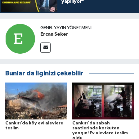
yapılıyor"
GENEL YAYIN YÖNETMENI
Ercan Şeker
Bunlar da ilginizi çekebilir
Çankırı’da köy evi alevlere
Çankırı'da sabah
teslim
saatlerinde korkutan
yangın! Ev alevlere teslim
oldu