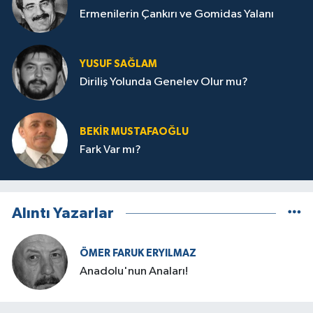
Ermenilerin Çankırı ve Gomidas Yalanı
YUSUF SAĞLAM
Diriliş Yolunda Genelev Olur mu?
BEKIR MUSTAFAOĞLU
Fark Var mı?
Alıntı Yazarlar
ÖMER FARUK ERYILMAZ
Anadolu'nun Anaları!