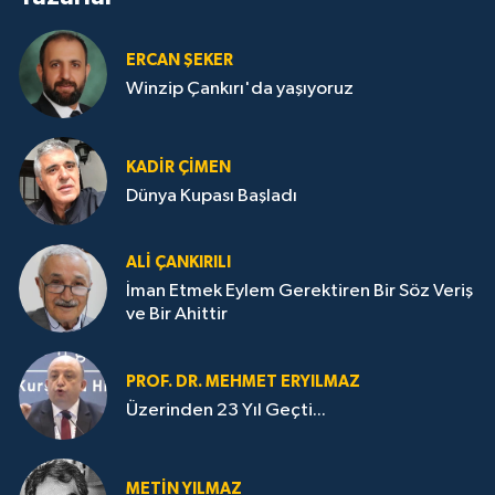
ERCAN ŞEKER
Winzip Çankırı'da yaşıyoruz
KADIR ÇIMEN
Dünya Kupası Başladı
ALI ÇANKIRILI
İman Etmek Eylem Gerektiren Bir Söz Veriş
ve Bir Ahittir
PROF. DR. MEHMET ERYILMAZ
Üzerinden 23 Yıl Geçti...
METIN YILMAZ