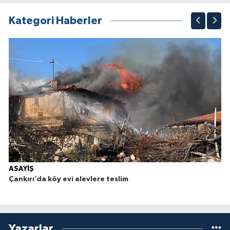
1
2
3
4
5
6
7
8
9
10
Kategori Haberler
ASAYİŞ
Çankırı’da köy evi alevlere teslim
Yazarlar