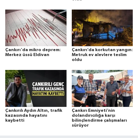
Çankırı'da mikro deprem:
Çankırı’da korkutan yangın:
Merkez üssü Eldivan
Metruk ev alevlere teslim
oldu
Çankırılı Aydın Altın, trafik
Çankırı Emniyeti’nin
kazasında hayatını
dolandırıcılığa karşı
kaybetti
bilinçlendirme çalışmaları
sürüyor