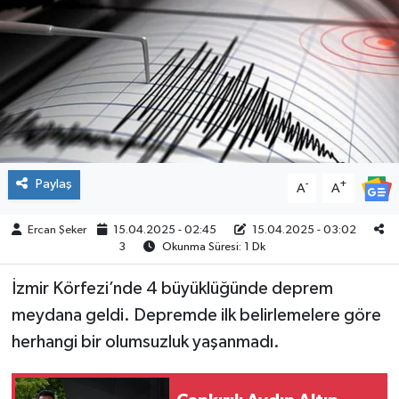
ÇEVRE
İLÇELER
RESMİ İLANLAR
KÜLTÜR
Paylaş
-
+
A
A
TURİZM
Ercan Şeker
15.04.2025 - 02:45
15.04.2025 - 03:02
3
Okunma Süresi: 1 Dk
MAGAZİN
İzmir Körfezi’nde 4 büyüklüğünde deprem
VEFAT
meydana geldi. Depremde ilk belirlemelere göre
herhangi bir olumsuzluk yaşanmadı.
BİLİM&TEKNOLOJİ
BÖLGE