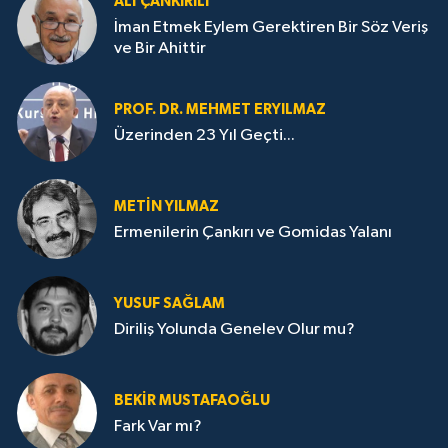
ALI ÇANKIRILI
İman Etmek Eylem Gerektiren Bir Söz Veriş
ve Bir Ahittir
PROF. DR. MEHMET ERYILMAZ
Üzerinden 23 Yıl Geçti...
METIN YILMAZ
Ermenilerin Çankırı ve Gomidas Yalanı
YUSUF SAĞLAM
Diriliş Yolunda Genelev Olur mu?
BEKIR MUSTAFAOĞLU
Fark Var mı?