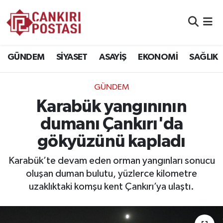
GÜNDEM
Nöbetçi Eczaneler
GÜNDEM
SİYASET
ASAYİŞ
EKONOMİ
SAĞLIK
SİYASET
Hava Durumu
GÜNDEM
ASAYİŞ
Namaz Vakitleri
Karabük yangınının
EKONOMİ
Trafik Durumu
dumanı Çankırı'da
gökyüzünü kapladı
SAĞLIK
Süper Lig Puan Durumu ve Fikstür
Karabük’te devam eden orman yangınları sonucu
SPOR
Tüm Manşetler
oluşan duman bulutu, yüzlerce kilometre
uzaklıktaki komşu kent Çankırı’ya ulaştı.
EĞİTİM
Son Dakika Haberleri
YAŞAM
Haber Arşivi