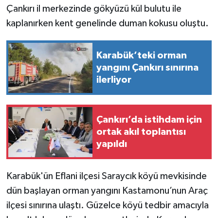
Çankırı il merkezinde gökyüzü kül bulutu ile
TÜRKİYE
kaplanırken kent genelinde duman kokusu oluştu.
DÜNYA
Karabük’teki orman
yangını Çankırı sınırına
ilerliyor
Çankırı’da istihdam için
ortak akıl toplantısı
yapıldı
Karabük'ün Eflani ilçesi Saraycık köyü mevkisinde
dün başlayan orman yangını Kastamonu’nun Araç
ilçesi sınırına ulaştı. Güzelce köyü tedbir amacıyla