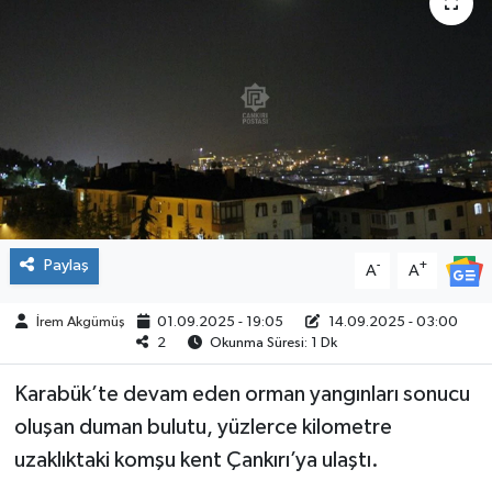
ÇEVRE
İLÇELER
RESMİ İLANLAR
KÜLTÜR
TURİZM
Paylaş
-
+
A
A
MAGAZİN
İrem Akgümüş
01.09.2025 - 19:05
14.09.2025 - 03:00
2
Okunma Süresi: 1 Dk
VEFAT
Karabük’te devam eden orman yangınları sonucu
oluşan duman bulutu, yüzlerce kilometre
BİLİM&TEKNOLOJİ
uzaklıktaki komşu kent Çankırı’ya ulaştı.
BÖLGE