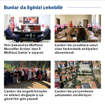
Bunlar da ilginizi çekebilir
Yeni Şabanözü Müftüsü
Çankırı’da çocuklara umut
Muzaffer Arslan'dan İl
olan farkındalık atölyeleri
Müftüsü Şahin'e ziyaret
düzenlendi
Çankırı'da engelli bireyler
Çankırı’da yol yenileme
ve aileleri doğayla iç içe
çalışmaları sürdürüyor
güzel bir gün yaşadı