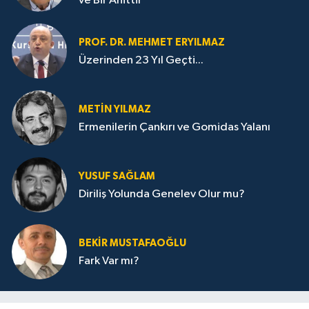
ve Bir Ahittir
PROF. DR. MEHMET ERYILMAZ
Üzerinden 23 Yıl Geçti...
METIN YILMAZ
Ermenilerin Çankırı ve Gomidas Yalanı
YUSUF SAĞLAM
Diriliş Yolunda Genelev Olur mu?
BEKIR MUSTAFAOĞLU
Fark Var mı?