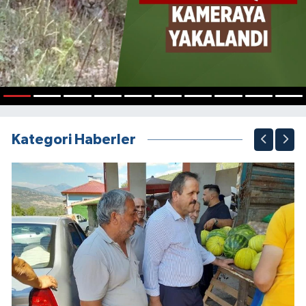
1
2
3
4
5
6
7
8
9
10
Kategori Haberler