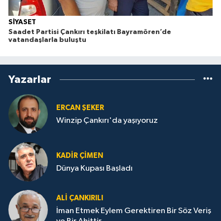
SİYASET
Saadet Partisi Çankırı teşkilatı Bayramören’de
vatandaşlarla buluştu
Yazarlar
ERCAN ŞEKER
Winzip Çankırı'da yaşıyoruz
KADIR ÇIMEN
Dünya Kupası Başladı
ALI ÇANKIRILI
İman Etmek Eylem Gerektiren Bir Söz Veriş