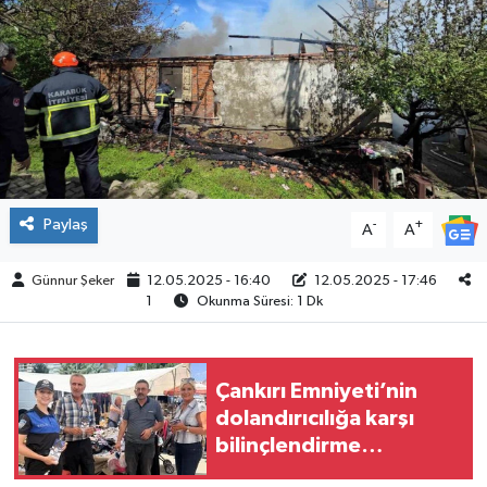
ÇEVRE
İLÇELER
RESMİ İLANLAR
KÜLTÜR
Paylaş
-
+
A
A
TURİZM
Günnur Şeker
12.05.2025 - 16:40
12.05.2025 - 17:46
1
Okunma Süresi: 1 Dk
MAGAZİN
VEFAT
Çankırı Emniyeti’nin
dolandırıcılığa karşı
BİLİM&TEKNOLOJİ
bilinçlendirme
çalışmaları sürüyor
BÖLGE