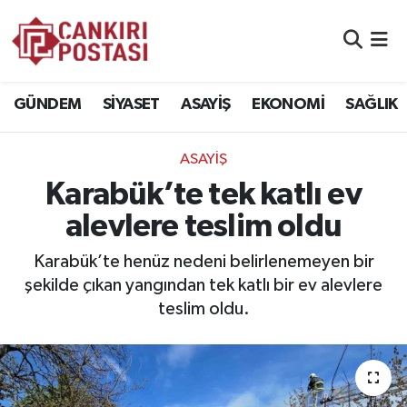
GÜNDEM
Nöbetçi Eczaneler
GÜNDEM
SİYASET
ASAYİŞ
EKONOMİ
SAĞLIK
SİYASET
Hava Durumu
ASAYİŞ
ASAYİŞ
Namaz Vakitleri
Karabük’te tek katlı ev
EKONOMİ
Trafik Durumu
alevlere teslim oldu
SAĞLIK
Süper Lig Puan Durumu ve Fikstür
Karabük’te henüz nedeni belirlenemeyen bir
şekilde çıkan yangından tek katlı bir ev alevlere
SPOR
Tüm Manşetler
teslim oldu.
EĞİTİM
Son Dakika Haberleri
YAŞAM
Haber Arşivi