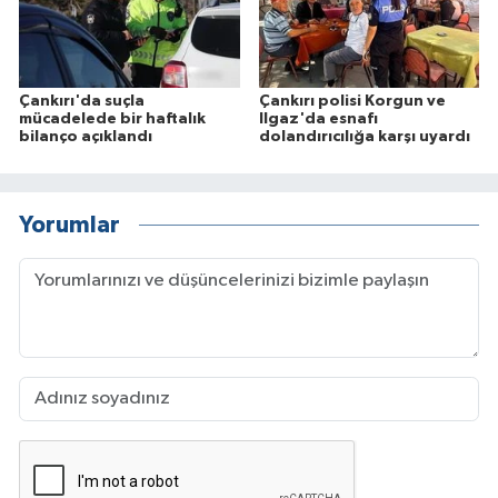
Çankırı'da suçla
Çankırı polisi Korgun ve
mücadelede bir haftalık
Ilgaz'da esnafı
bilanço açıklandı
dolandırıcılığa karşı uyardı
Yorumlar