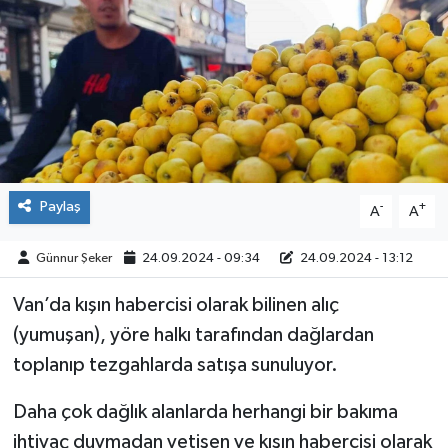
ÇEVRE
İLÇELER
RESMİ İLANLAR
KÜLTÜR
Paylaş
-
+
A
A
TURİZM
Günnur Şeker
24.09.2024 - 09:34
24.09.2024 - 13:12
MAGAZİN
Van’da kışın habercisi olarak bilinen alıç
(yumuşan), yöre halkı tarafından dağlardan
VEFAT
toplanıp tezgahlarda satışa sunuluyor.
BİLİM&TEKNOLOJİ
Daha çok dağlık alanlarda herhangi bir bakıma
ihtiyaç duymadan yetişen ve kışın habercisi olarak
BÖLGE