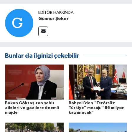
EDITÖR HAKKINDA
Günnur Şeker
Bunlar da ilginizi çekebilir
Bakan Göktaş'tan şehit
Bahçeli’den “Terörsüz
aileleri ve gazilere önemli
Türkiye” mesajı: “86 milyon
müjde
kazanacak”