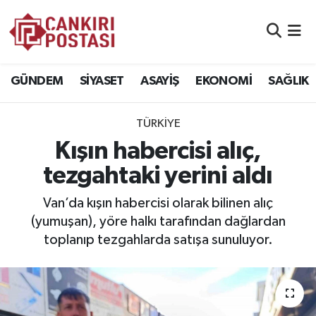
GÜNDEM
Nöbetçi Eczaneler
GÜNDEM
SİYASET
ASAYİŞ
EKONOMİ
SAĞLIK
SİYASET
Hava Durumu
TÜRKİYE
ASAYİŞ
Namaz Vakitleri
Kışın habercisi alıç,
EKONOMİ
Trafik Durumu
tezgahtaki yerini aldı
SAĞLIK
Süper Lig Puan Durumu ve Fikstür
Van’da kışın habercisi olarak bilinen alıç
(yumuşan), yöre halkı tarafından dağlardan
SPOR
Tüm Manşetler
toplanıp tezgahlarda satışa sunuluyor.
EĞİTİM
Son Dakika Haberleri
YAŞAM
Haber Arşivi