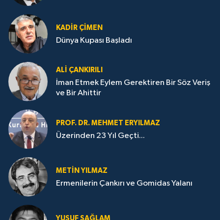
KADIR ÇIMEN
Dünya Kupası Başladı
ALI ÇANKIRILI
İman Etmek Eylem Gerektiren Bir Söz Veriş
ve Bir Ahittir
PROF. DR. MEHMET ERYILMAZ
Üzerinden 23 Yıl Geçti...
METIN YILMAZ
Ermenilerin Çankırı ve Gomidas Yalanı
YUSUF SAĞLAM