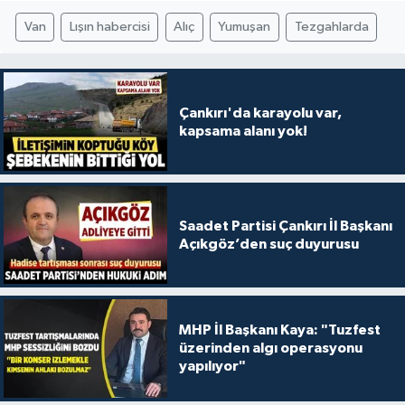
Van
Lışın habercisi
Alıç
Yumuşan
Tezgahlarda
Çankırı'da karayolu var,
kapsama alanı yok!
Saadet Partisi Çankırı İl Başkanı
Açıkgöz’den suç duyurusu
MHP İl Başkanı Kaya: "Tuzfest
üzerinden algı operasyonu
yapılıyor"