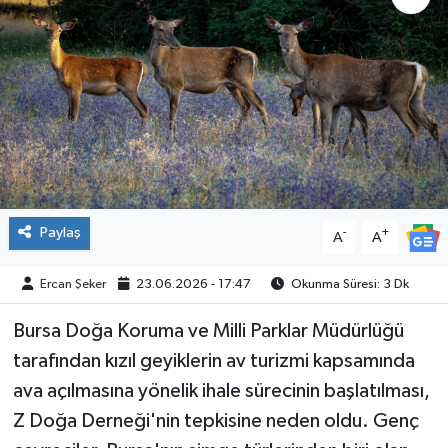
ÇEVRE
İLÇELER
RESMİ İLANLAR
KÜLTÜR
Paylaş
-
+
A
A
TURİZM
Ercan Şeker
23.06.2026 - 17:47
Okunma Süresi: 3 Dk
MAGAZİN
Bursa Doğa Koruma ve Milli Parklar Müdürlüğü
VEFAT
tarafından kızıl geyiklerin av turizmi kapsamında
ava açılmasına yönelik ihale sürecinin başlatılması,
BİLİM&TEKNOLOJİ
Z Doğa Derneği'nin tepkisine neden oldu. Genç
BÖLGE