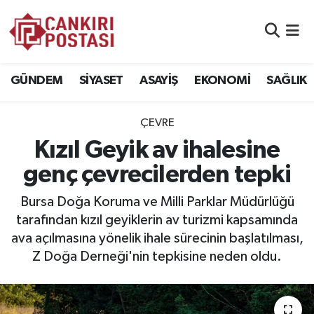
GÜNDEM
Nöbetçi Eczaneler
GÜNDEM
SİYASET
ASAYİŞ
EKONOMİ
SAĞLIK
SİYASET
Hava Durumu
ÇEVRE
ASAYİŞ
Namaz Vakitleri
Kızıl Geyik av ihalesine
EKONOMİ
Trafik Durumu
genç çevrecilerden tepki
SAĞLIK
Süper Lig Puan Durumu ve Fikstür
Bursa Doğa Koruma ve Milli Parklar Müdürlüğü
tarafından kızıl geyiklerin av turizmi kapsamında
SPOR
Tüm Manşetler
ava açılmasına yönelik ihale sürecinin başlatılması,
Z Doğa Derneği'nin tepkisine neden oldu.
EĞİTİM
Son Dakika Haberleri
YAŞAM
Haber Arşivi