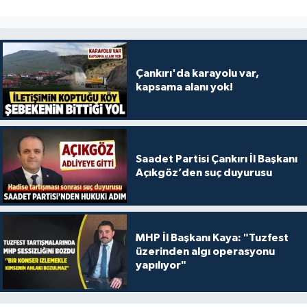
Çankırı'da karayolu var,
kapsama alanı yok!
Saadet Partisi Çankırı İl Başkanı
Açıkgöz’den suç duyurusu
MHP İl Başkanı Kaya: "Tuzfest
üzerinden algı operasyonu
yapılıyor"