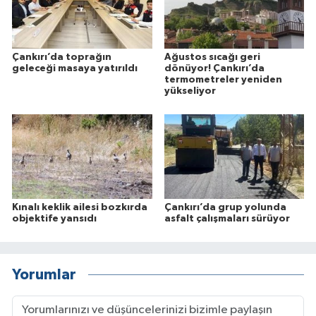
Çankırı’da toprağın
Ağustos sıcağı geri
geleceği masaya yatırıldı
dönüyor! Çankırı’da
termometreler yeniden
yükseliyor
Kınalı keklik ailesi bozkırda
Çankırı’da grup yolunda
objektife yansıdı
asfalt çalışmaları sürüyor
Yorumlar