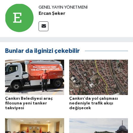
GENEL YAYIN YÖNETMENI
Ercan Şeker
Bunlar da ilginizi çekebilir
Çankırı Belediyesi araç
Çankırı’da yol çalışması
filosuna yeni tanker
nedeniyle trafik akışı
takviyesi
değişecek