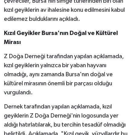
çevreciler, Bursa'nın simge türlerinden biri olan
kızıl geyiklerin av ihalesine konu edilmesini kabul
TÜRKİYE
edilemez bulduklarını açıkladı.
DÜNYA
Kızıl Geyikler Bursa'nın Doğal ve Kültürel
Mirası
Z Doğa Derneği tarafından yapılan açıklamada,
kızıl geyiklerin yalnızca bir yaban hayvanı
olmadığı, aynı zamanda Bursa'nın doğal ve
kültürel mirasının önemli bir parçası olduğu
vurgulandı.
Dernek tarafından yapılan açıklamada, kızıl
geyiklerin Z Doğa Derneği'nin logosunda yer
aldığı hatırlatılarak, bu tercihin tesadüf olmadığı
belirtildi. Açıklamada, "Kızıl geyik, yüzyıllardır bu