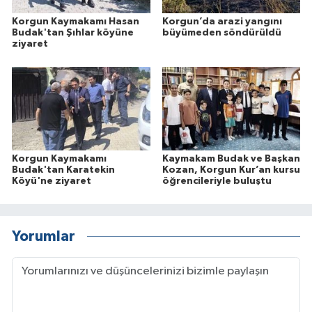
Korgun Kaymakamı Hasan
Korgun’da arazi yangını
Budak'tan Şıhlar köyüne
büyümeden söndürüldü
ziyaret
Korgun Kaymakamı
Kaymakam Budak ve Başkan
Budak'tan Karatekin
Kozan, Korgun Kur’an kursu
Köyü'ne ziyaret
öğrencileriyle buluştu
Yorumlar