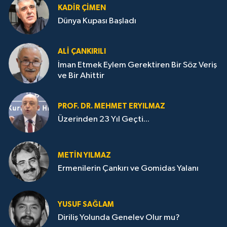
KADIR ÇIMEN
Dünya Kupası Başladı
ALI ÇANKIRILI
İman Etmek Eylem Gerektiren Bir Söz Veriş
ve Bir Ahittir
PROF. DR. MEHMET ERYILMAZ
Üzerinden 23 Yıl Geçti...
METIN YILMAZ
Ermenilerin Çankırı ve Gomidas Yalanı
YUSUF SAĞLAM
Diriliş Yolunda Genelev Olur mu?