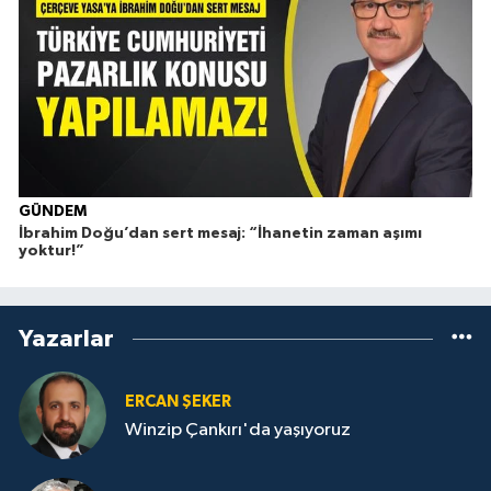
GÜNDEM
İbrahim Doğu’dan sert mesaj: “İhanetin zaman aşımı
Ç
yoktur!”
Yazarlar
ERCAN ŞEKER
Winzip Çankırı'da yaşıyoruz