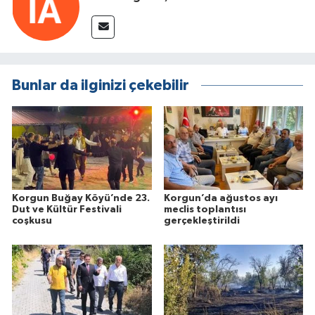
Bunlar da ilginizi çekebilir
Korgun Buğay Köyü’nde 23.
Korgun’da ağustos ayı
Dut ve Kültür Festivali
meclis toplantısı
coşkusu
gerçekleştirildi