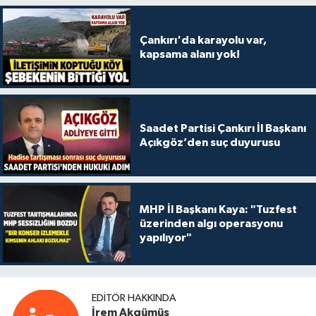
Çankırı'da karayolu var,
kapsama alanı yok!
Saadet Partisi Çankırı İl Başkanı
Açıkgöz’den suç duyurusu
MHP İl Başkanı Kaya: "Tuzfest
üzerinden algı operasyonu
yapılıyor"
EDITÖR HAKKINDA
İrem Akgümüş