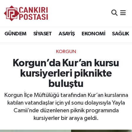
GÜNDEM
Nöbetçi Eczaneler
GÜNDEM
SİYASET
ASAYİŞ
EKONOMİ
SAĞLIK
SİYASET
Hava Durumu
KORGUN
ASAYİŞ
Namaz Vakitleri
Korgun’da Kur’an kursu
EKONOMİ
Trafik Durumu
kursiyerleri piknikte
buluştu
SAĞLIK
Süper Lig Puan Durumu ve Fikstür
Korgun İlçe Müftülüğü tarafından Kur’an kurslarına
SPOR
Tüm Manşetler
katılan vatandaşlar için yıl sonu dolayısıyla Yayla
Camii’nde düzenlenen piknik programında
EĞİTİM
Son Dakika Haberleri
kursiyerler bir araya geldi.
YAŞAM
Haber Arşivi