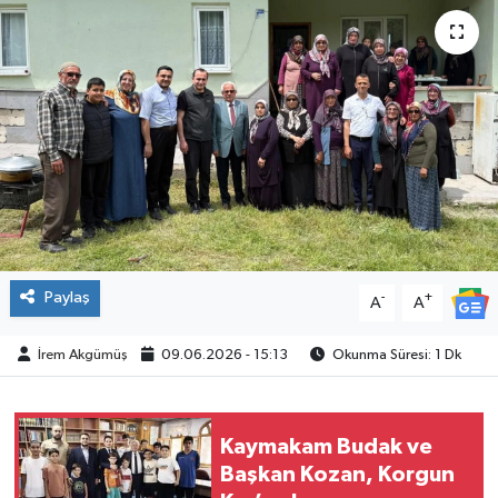
ÇEVRE
İLÇELER
RESMİ İLANLAR
KÜLTÜR
TURİZM
Paylaş
-
+
A
A
MAGAZİN
İrem Akgümüş
09.06.2026 - 15:13
Okunma Süresi: 1 Dk
VEFAT
BİLİM&TEKNOLOJİ
Kaymakam Budak ve
Başkan Kozan, Korgun
BÖLGE