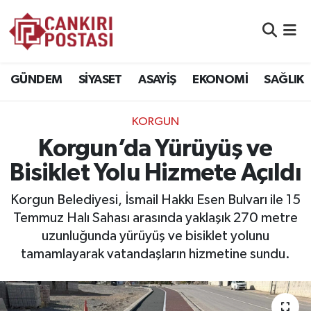
GÜNDEM
Nöbetçi Eczaneler
GÜNDEM
SİYASET
ASAYİŞ
EKONOMİ
SAĞLIK
SİYASET
Hava Durumu
KORGUN
ASAYİŞ
Namaz Vakitleri
Korgun’da Yürüyüş ve
EKONOMİ
Trafik Durumu
Bisiklet Yolu Hizmete Açıldı
SAĞLIK
Süper Lig Puan Durumu ve Fikstür
Korgun Belediyesi, İsmail Hakkı Esen Bulvarı ile 15
Temmuz Halı Sahası arasında yaklaşık 270 metre
SPOR
Tüm Manşetler
uzunluğunda yürüyüş ve bisiklet yolunu
tamamlayarak vatandaşların hizmetine sundu.
EĞİTİM
Son Dakika Haberleri
YAŞAM
Haber Arşivi