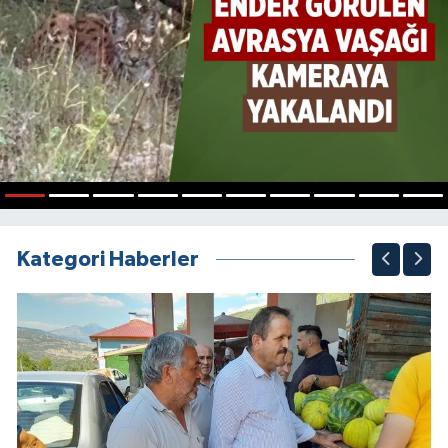
1
2
3
4
5
6
7
8
9
10
Kategori Haberler