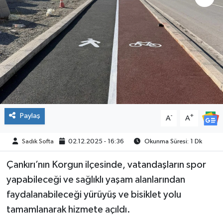
ÇEVRE
İLÇELER
RESMİ İLANLAR
KÜLTÜR
Paylaş
-
+
A
A
TURİZM
Sadık Softa
02.12.2025 - 16:36
Okunma Süresi: 1 Dk
MAGAZİN
Çankırı’nın Korgun ilçesinde, vatandaşların spor
VEFAT
yapabileceği ve sağlıklı yaşam alanlarından
faydalanabileceği yürüyüş ve bisiklet yolu
BİLİM&TEKNOLOJİ
tamamlanarak hizmete açıldı.
BÖLGE