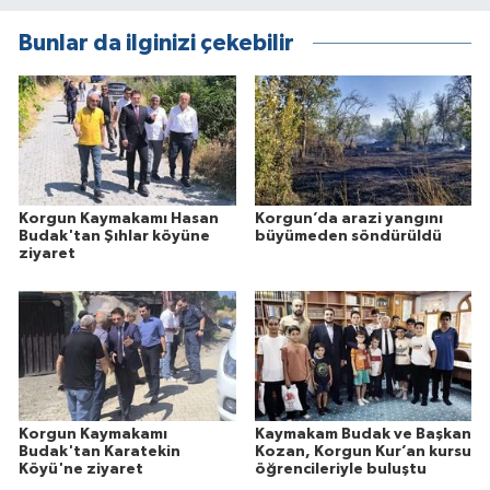
Bunlar da ilginizi çekebilir
Korgun Kaymakamı Hasan
Korgun’da arazi yangını
Budak'tan Şıhlar köyüne
büyümeden söndürüldü
ziyaret
Korgun Kaymakamı
Kaymakam Budak ve Başkan
Budak'tan Karatekin
Kozan, Korgun Kur’an kursu
Köyü'ne ziyaret
öğrencileriyle buluştu