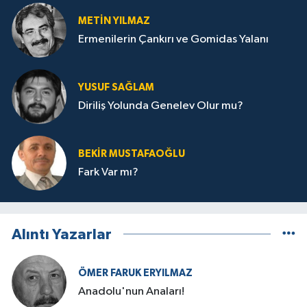
METIN YILMAZ
Ermenilerin Çankırı ve Gomidas Yalanı
YUSUF SAĞLAM
Diriliş Yolunda Genelev Olur mu?
BEKIR MUSTAFAOĞLU
Fark Var mı?
Alıntı Yazarlar
ÖMER FARUK ERYILMAZ
Anadolu'nun Anaları!