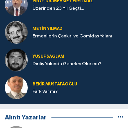
PROF. DR. MEHMET ERYILMAZ
Üzerinden 23 Yıl Geçti...
METIN YILMAZ
Ermenilerin Çankırı ve Gomidas Yalanı
YUSUF SAĞLAM
Diriliş Yolunda Genelev Olur mu?
BEKIR MUSTAFAOĞLU
Fark Var mı?
Alıntı Yazarlar