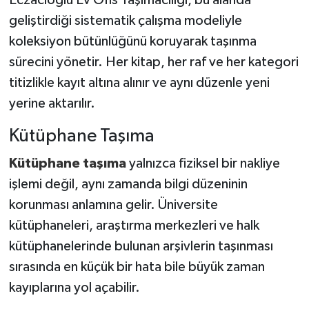
Eczacıoğlu Ev Ofis Taşımacılığı, bu alanda
geliştirdiği sistematik çalışma modeliyle
TÜRKİYE
koleksiyon bütünlüğünü koruyarak taşınma
sürecini yönetir. Her kitap, her raf ve her kategori
DÜNYA
titizlikle kayıt altına alınır ve aynı düzenle yeni
yerine aktarılır.
Kütüphane Taşıma
Kütüphane taşıma
yalnızca fiziksel bir nakliye
işlemi değil, aynı zamanda bilgi düzeninin
korunması anlamına gelir. Üniversite
kütüphaneleri, araştırma merkezleri ve halk
kütüphanelerinde bulunan arşivlerin taşınması
sırasında en küçük bir hata bile büyük zaman
kayıplarına yol açabilir.