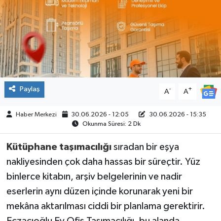
ÇEVRE
İLÇELER
RESMİ İLANLAR
Paylaş
-
+
A
A
KÜLTÜR
Haber Merkezi
30.06.2026 - 12:05
30.06.2026 - 15:35
TURİZM
Okunma Süresi: 2 Dk
MAGAZİN
Kütüphane taşımacılığı
sıradan bir eşya
nakliyesinden çok daha hassas bir süreçtir. Yüz
VEFAT
binlerce kitabın, arşiv belgelerinin ve nadir
eserlerin aynı düzen içinde korunarak yeni bir
BİLİM&TEKNOLOJİ
mekâna aktarılması ciddi bir planlama gerektirir.
BÖLGE