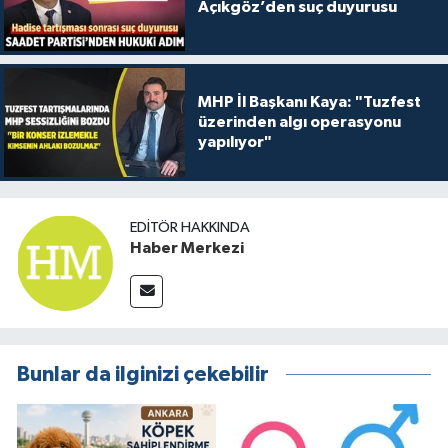
Açıkgöz’den suç duyurusu
MHP İl Başkanı Kaya: "Tuzfest
üzerinden algı operasyonu
yapılıyor"
EDITÖR HAKKINDA
Haber Merkezi
Bunlar da ilginizi çekebilir