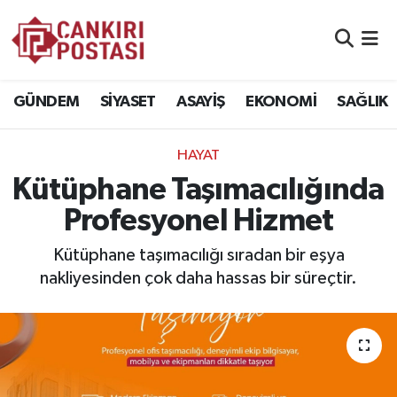
GÜNDEM
Nöbetçi Eczaneler
GÜNDEM
SİYASET
ASAYİŞ
EKONOMİ
SAĞLIK
SİYASET
Hava Durumu
HAYAT
ASAYİŞ
Namaz Vakitleri
Kütüphane Taşımacılığında
EKONOMİ
Trafik Durumu
Profesyonel Hizmet
SAĞLIK
Süper Lig Puan Durumu ve Fikstür
Kütüphane taşımacılığı sıradan bir eşya
nakliyesinden çok daha hassas bir süreçtir.
SPOR
Tüm Manşetler
EĞİTİM
Son Dakika Haberleri
YAŞAM
Haber Arşivi