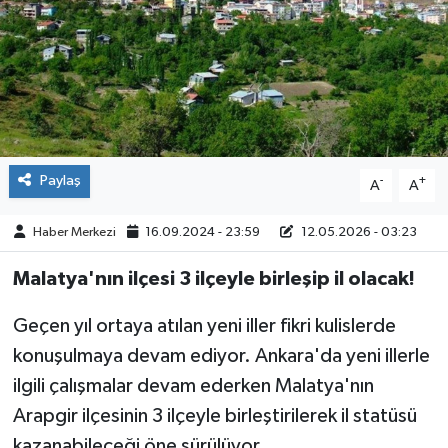
ÇEVRE
İLÇELER
RESMİ İLANLAR
Paylaş
-
+
A
A
KÜLTÜR
Haber Merkezi
16.09.2024 - 23:59
12.05.2026 - 03:23
TURİZM
Malatya'nın ilçesi 3 ilçeyle birleşip il olacak!
MAGAZİN
Geçen yıl ortaya atılan yeni iller fikri kulislerde
VEFAT
konuşulmaya devam ediyor. Ankara'da yeni illerle
ilgili çalışmalar devam ederken Malatya'nın
BİLİM&TEKNOLOJİ
Arapgir ilçesinin 3 ilçeyle birleştirilerek il statüsü
BÖLGE
kazanabileceği öne sürülüyor.