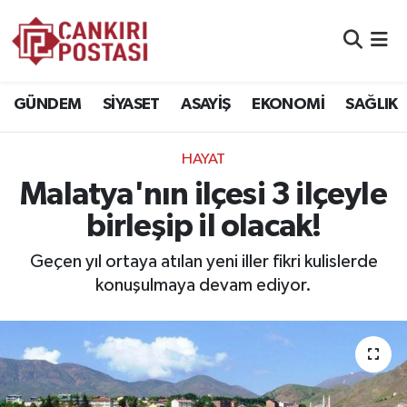
GÜNDEM
Nöbetçi Eczaneler
GÜNDEM
SİYASET
ASAYİŞ
EKONOMİ
SAĞLIK
SİYASET
Hava Durumu
HAYAT
ASAYİŞ
Namaz Vakitleri
Malatya'nın ilçesi 3 ilçeyle
EKONOMİ
Trafik Durumu
birleşip il olacak!
SAĞLIK
Süper Lig Puan Durumu ve Fikstür
Geçen yıl ortaya atılan yeni iller fikri kulislerde
konuşulmaya devam ediyor.
SPOR
Tüm Manşetler
EĞİTİM
Son Dakika Haberleri
YAŞAM
Haber Arşivi