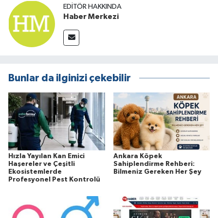
EDITÖR HAKKINDA
Haber Merkezi
Bunlar da ilginizi çekebilir
Hızla Yayılan Kan Emici
Ankara Köpek
Haşereler ve Çeşitli
Sahiplendirme Rehberi:
Ekosistemlerde
Bilmeniz Gereken Her Şey
Profesyonel Pest Kontrolü