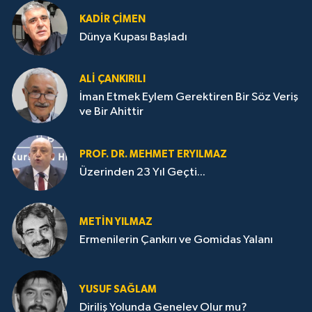
KADIR ÇIMEN
Dünya Kupası Başladı
ALI ÇANKIRILI
İman Etmek Eylem Gerektiren Bir Söz Veriş
ve Bir Ahittir
PROF. DR. MEHMET ERYILMAZ
Üzerinden 23 Yıl Geçti...
METIN YILMAZ
Ermenilerin Çankırı ve Gomidas Yalanı
YUSUF SAĞLAM
Diriliş Yolunda Genelev Olur mu?