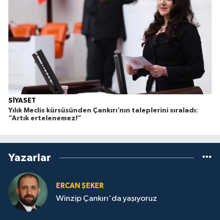
SİYASET
Yılık Meclis kürsüsünden Çankırı’nın taleplerini sıraladı:
“Artık ertelenemez!”
Yazarlar
ERCAN ŞEKER
Winzip Çankırı'da yaşıyoruz