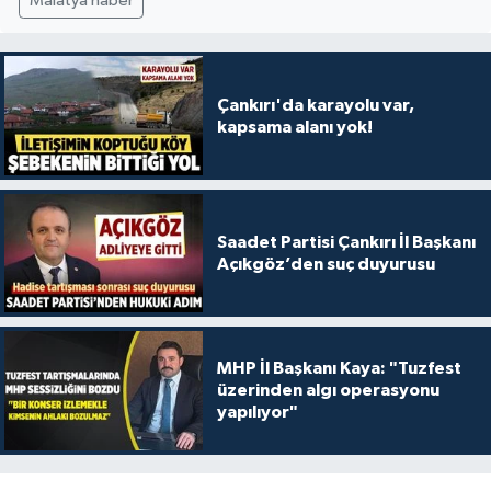
Malatya haber
Çankırı'da karayolu var,
kapsama alanı yok!
Saadet Partisi Çankırı İl Başkanı
Açıkgöz’den suç duyurusu
MHP İl Başkanı Kaya: "Tuzfest
üzerinden algı operasyonu
yapılıyor"