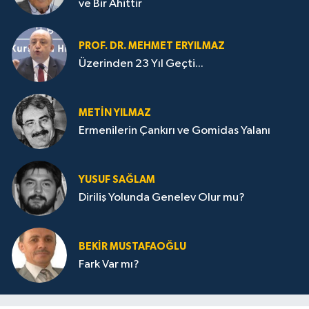
ve Bir Ahittir
PROF. DR. MEHMET ERYILMAZ
Üzerinden 23 Yıl Geçti...
METIN YILMAZ
Ermenilerin Çankırı ve Gomidas Yalanı
YUSUF SAĞLAM
Diriliş Yolunda Genelev Olur mu?
BEKIR MUSTAFAOĞLU
Fark Var mı?