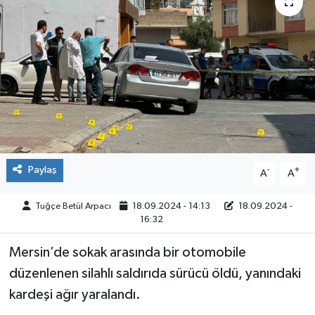
ÇEVRE
İLÇELER
RESMİ İLANLAR
KÜLTÜR
TURİZM
Paylaş
-
+
A
A
MAGAZİN
Tuğçe Betül Arpacı
18.09.2024 - 14:13
18.09.2024 -
16:32
VEFAT
Mersin’de sokak arasında bir otomobile
düzenlenen silahlı saldırıda sürücü öldü, yanındaki
BİLİM&TEKNOLOJİ
kardeşi ağır yaralandı.
BÖLGE