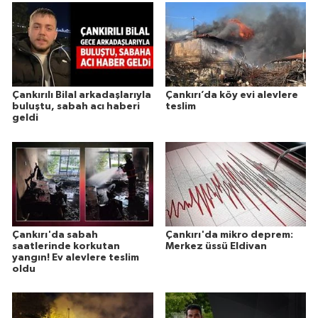
Çankırılı Bilal arkadaşlarıyla
Çankırı’da köy evi alevlere
buluştu, sabah acı haberi
teslim
geldi
Çankırı'da sabah
Çankırı'da mikro deprem:
saatlerinde korkutan
Merkez üssü Eldivan
yangın! Ev alevlere teslim
oldu