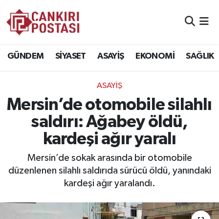
GÜNDEM
Nöbetçi Eczaneler
GÜNDEM
SİYASET
ASAYİŞ
EKONOMİ
SAĞLIK
SİYASET
Hava Durumu
ASAYİŞ
ASAYİŞ
Namaz Vakitleri
Mersin’de otomobile silahlı
EKONOMİ
Trafik Durumu
saldırı: Ağabey öldü,
kardeşi ağır yaralı
SAĞLIK
Süper Lig Puan Durumu ve Fikstür
Mersin’de sokak arasında bir otomobile
SPOR
Tüm Manşetler
düzenlenen silahlı saldırıda sürücü öldü, yanındaki
kardeşi ağır yaralandı.
EĞİTİM
Son Dakika Haberleri
YAŞAM
Haber Arşivi