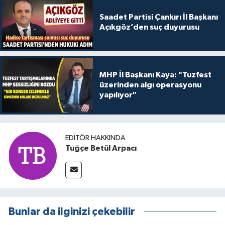
Saadet Partisi Çankırı İl Başkanı
Açıkgöz’den suç duyurusu
MHP İl Başkanı Kaya: "Tuzfest
üzerinden algı operasyonu
yapılıyor"
EDITÖR HAKKINDA
Tuğçe Betül Arpacı
Bunlar da ilginizi çekebilir