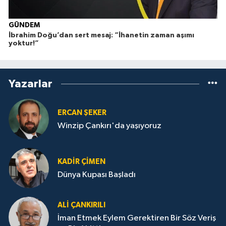
GÜNDEM
İbrahim Doğu’dan sert mesaj: “İhanetin zaman aşımı
Ç
yoktur!”
Yazarlar
ERCAN ŞEKER
Winzip Çankırı'da yaşıyoruz
KADIR ÇIMEN
Dünya Kupası Başladı
ALI ÇANKIRILI
İman Etmek Eylem Gerektiren Bir Söz Veriş