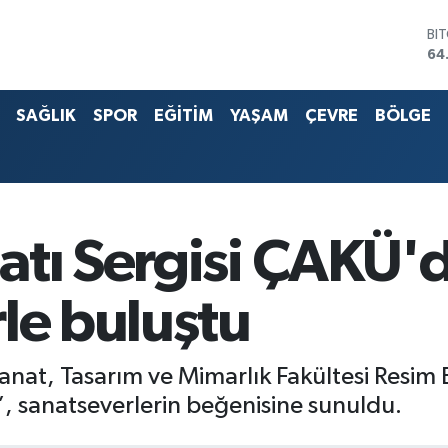
DO
47
EU
55
SAĞLIK
SPOR
EĞİTİM
YAŞAM
ÇEVRE
BÖLGE
ST
64
G.
65
Bİ
13
BI
atı Sergisi ÇAKÜ'
64
le buluştu
 Sanat, Tasarım ve Mimarlık Fakültesi Res
”, sanatseverlerin beğenisine sunuldu.