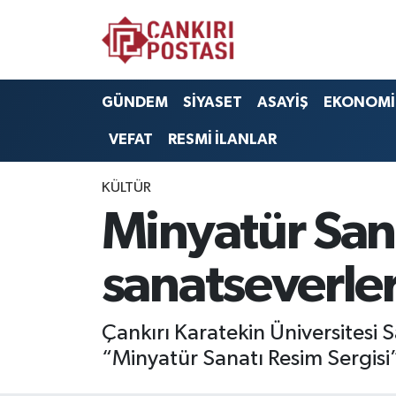
GÜNDEM
Nöbetçi Eczaneler
GÜNDEM
SİYASET
ASAYİŞ
EKONOMİ
SİYASET
Hava Durumu
VEFAT
RESMİ İLANLAR
ASAYİŞ
Namaz Vakitleri
KÜLTÜR
EKONOMİ
Trafik Durumu
Minyatür San
SAĞLIK
Süper Lig Puan Durumu ve Fikstür
sanatseverler
SPOR
Tüm Manşetler
Çankırı Karatekin Üniversitesi
EĞİTİM
Son Dakika Haberleri
“Minyatür Sanatı Resim Sergisi
YAŞAM
Haber Arşivi