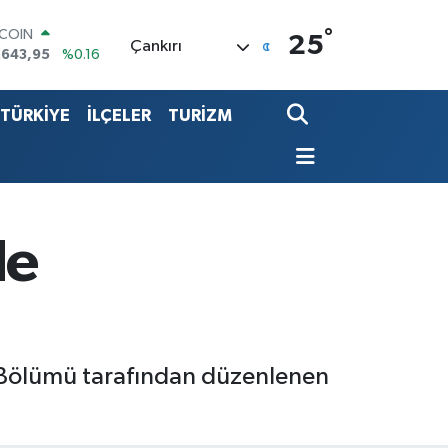
°
LAR
25
Çankırı
,6006
%0.06
RO
,0250
%0.02
TÜRKİYE
İLÇELER
TURİZM
ERLİN
,2398
%0.2
ALTIN
00.87
%0.12
ST100
.799
%70
TCOIN
de
.643,95
%0.16
im Bölümü tarafından düzenlenen