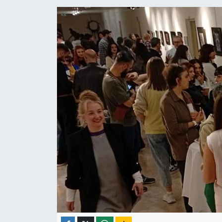
ÇEVRE
İLÇELER
RESMİ İLANLAR
KÜLTÜR
TURİZM
MAGAZİN
VEFAT
BİLİM&TEKNOLOJİ
BÖLGE