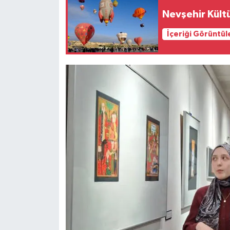
Nevşehir Kültü
İçeriği Görüntül