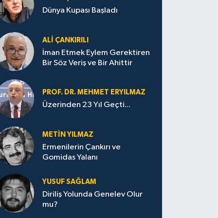
Dünya Kupası Başladı
ALI ÇANKIRILI
İman Etmek Eylem Gerektiren
Bir Söz Veriş ve Bir Ahittir
PROF. DR. MEHMET ERYILMAZ
Üzerinden 23 Yıl Geçti...
METIN YILMAZ
Ermenilerin Çankırı ve
Gomidas Yalanı
YUSUF SAĞLAM
Diriliş Yolunda Genelev Olur
mu?