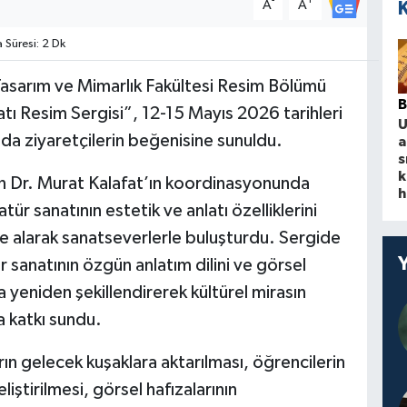
-
+
A
A
Süresi: 2 Dk
 Tasarım ve Mimarlık Fakültesi Resim Bölümü
B
ı Resim Sergisi”, 12-15 Mayıs 2026 tarihleri
a ziyaretçilerin beğenisine sunuldu.
a
s
k
 Dr. Murat Kalafat’ın koordinasyonunda
h
ür sanatının estetik ve anlatı özelliklerini
le alarak sanatseverlerle buluşturdu. Sergide
 sanatının özgün anlatım dilini ve görsel
a yeniden şekillendirerek kültürel mirasın
 katkı sundu.
n gelecek kuşaklara aktarılması, öğrencilerin
eliştirilmesi, görsel hafızalarının