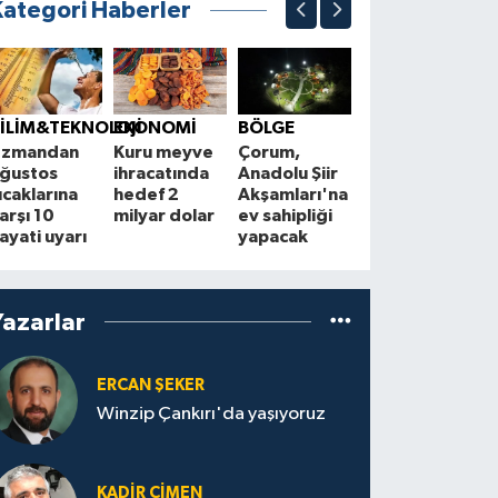
Kategori Haberler
EKONOMİ
Türk taze
Ç
İLİM&TEKNOLOJİ
EKONOMİ
BÖLGE
incirinin
F
Uzmandan
Kuru meyve
Çorum,
ihracat
t
ğustos
ihracatında
Anadolu Şiir
sezonu
d
ıcaklarına
hedef 2
Akşamları'na
başladı,
b
arşı 10
milyar dolar
ev sahipliği
hedef 100
ayati uyarı
yapacak
milyon dolar
Yazarlar
ERCAN ŞEKER
Winzip Çankırı'da yaşıyoruz
KADIR ÇIMEN