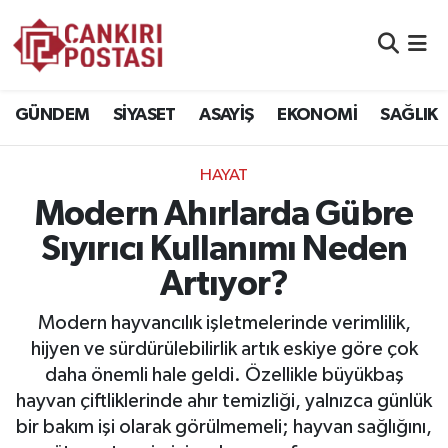
GÜNDEM
Nöbetçi Eczaneler
GÜNDEM
SİYASET
ASAYİŞ
EKONOMİ
SAĞLIK
SİYASET
Hava Durumu
HAYAT
ASAYİŞ
Namaz Vakitleri
Modern Ahırlarda Gübre
EKONOMİ
Trafik Durumu
Sıyırıcı Kullanımı Neden
Artıyor?
SAĞLIK
Süper Lig Puan Durumu ve Fikstür
Modern hayvancılık işletmelerinde verimlilik,
SPOR
Tüm Manşetler
hijyen ve sürdürülebilirlik artık eskiye göre çok
daha önemli hale geldi. Özellikle büyükbaş
EĞİTİM
Son Dakika Haberleri
hayvan çiftliklerinde ahır temizliği, yalnızca günlük
bir bakım işi olarak görülmemeli; hayvan sağlığını,
YAŞAM
Haber Arşivi