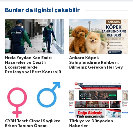
Bunlar da ilginizi çekebilir
Hızla Yayılan Kan Emici
Ankara Köpek
Haşereler ve Çeşitli
Sahiplendirme Rehberi:
Ekosistemlerde
Bilmeniz Gereken Her Şey
Profesyonel Pest Kontrolü
CYBH Testi: Cinsel Sağlıkta
Türkiye ve Dünyadan
Erken Tanının Önemi
Haberler