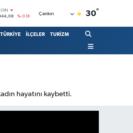
COIN
°
30
944,08
%-0.18
Çankırı
LAR
7436
%0.18
RO
TÜRKİYE
İLÇELER
TURİZM
2510
%0.32
RLİN
4811
%0.38
LTIN
0.55
%0.03
T100
779
%-14
adın hayatını kaybetti.