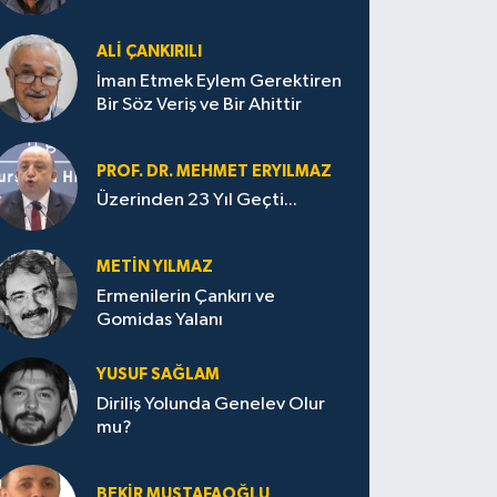
ALI ÇANKIRILI
İman Etmek Eylem Gerektiren
Bir Söz Veriş ve Bir Ahittir
PROF. DR. MEHMET ERYILMAZ
Üzerinden 23 Yıl Geçti...
METIN YILMAZ
Ermenilerin Çankırı ve
Gomidas Yalanı
YUSUF SAĞLAM
Diriliş Yolunda Genelev Olur
mu?
BEKIR MUSTAFAOĞLU