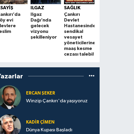
Çankırı'da
Ç
SAYİŞ
ILGAZ
SAĞLIK
sabah
A
ankırı’da
Ilgaz
Çankırı
saatlerinde
öy evi
Dağı’nda
Devlet
korkutan
ç
levlere
gelecek
Hastanesinde
yangın! Ev
k
eslim
vizyonu
sendikal
alevlere
e
şekilleniyor
vesayet
teslim oldu
yöneticilerine
maaş kesme
cezası talebi!
Yazarlar
ERCAN ŞEKER
Winzip Çankırı'da yaşıyoruz
KADIR ÇIMEN
Dünya Kupası Başladı