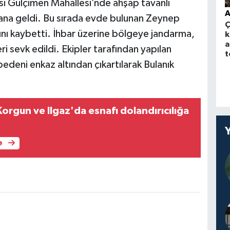
si Gülçimen Mahallesi’nde ahşap tavanlı
A
ana geldi. Bu sırada evde bulunan Zeynep
Ç
ını kaybetti. İhbar üzerine bölgeye jandarma,
k
a
i sevk edildi. Ekipler tarafından yapılan
t
bedeni enkaz altından çıkartılarak Bulanık
 Korgun ve Ilgaz'da esnafı dolandırıcılığa
e