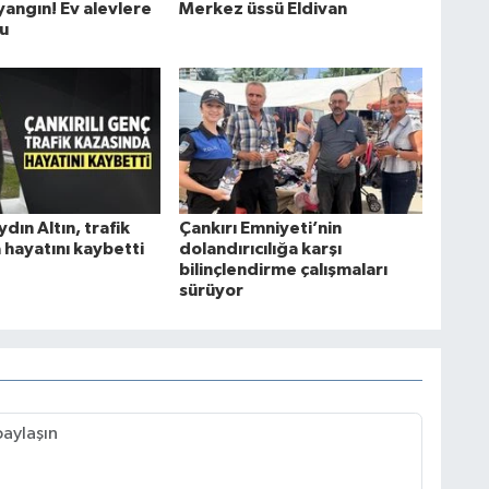
yangın! Ev alevlere
Merkez üssü Eldivan
du
ydın Altın, trafik
Çankırı Emniyeti’nin
 hayatını kaybetti
dolandırıcılığa karşı
bilinçlendirme çalışmaları
sürüyor