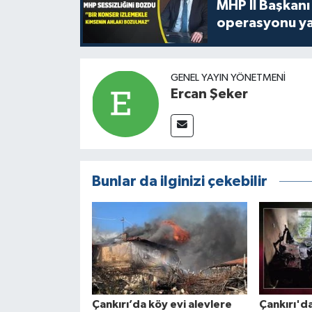
MHP İl Başkanı
operasyonu ya
GENEL YAYIN YÖNETMENI
Ercan Şeker
Bunlar da ilginizi çekebilir
Çankırı’da köy evi alevlere
Çankırı'd