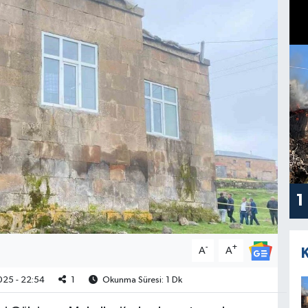
1
-
+
A
A
25 - 22:54
1
Okunma Süresi: 1 Dk