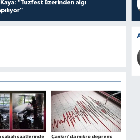
 Kaya: "Tuzfest üzerinden algı
pılıyor"
A
a sabah saatlerinde
Çankırı'da mikro deprem: