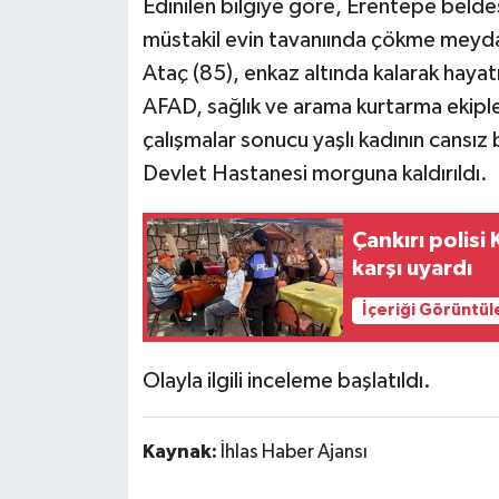
Edinilen bilgiye göre, Erentepe belde
müstakil evin tavanıında çökme meyd
TÜRKİYE
Ataç (85), enkaz altında kalarak hayat
AFAD, sağlık ve arama kurtarma ekipler
DÜNYA
çalışmalar sonucu yaşlı kadının cansız 
Devlet Hastanesi morguna kaldırıldı.
Çankırı polisi
karşı uyardı
İçeriği Görüntül
Olayla ilgili inceleme başlatıldı.
Kaynak:
İhlas Haber Ajansı