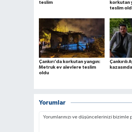
teslim
korkutan 
teslim ol
Çankırı’da korkutan yangın:
Çankırılı A
Metruk ev alevlere teslim
kazasında
oldu
Yorumlar