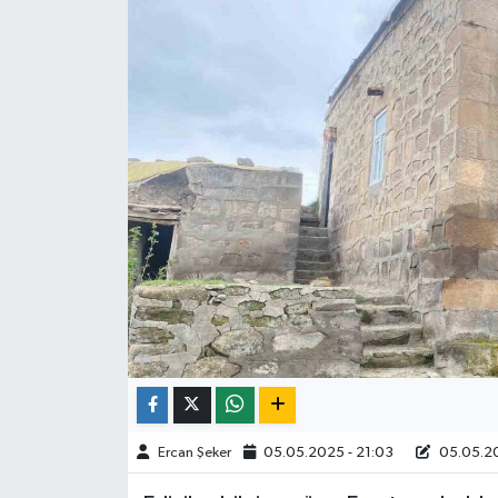
ÇEVRE
İLÇELER
RESMİ İLANLAR
KÜLTÜR
TURİZM
MAGAZİN
VEFAT
BİLİM&TEKNOLOJİ
Ercan Şeker
05.05.2025 - 21:03
05.05.20
BÖLGE