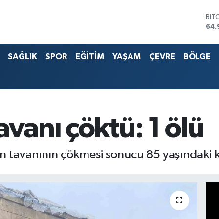
BIT
64.
DO
47,
EU
SAĞLIK
SPOR
EĞİTİM
YAŞAM
ÇEVRE
BÖLGE
55,
STE
64,
G.A
666
BİS
avanı çöktü: 1 ölü
13.
in tavanının çökmesi sonucu 85 yaşındaki k