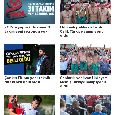
PGL’de yaprak dökümü: 31
Eldivanlı pehlivan Fatih
takım yeni sezonda yok
Çelik Türkiye şampiyonu
oldu
Çankırı FK'nın yeni teknik
Çankırılı pehlivan Hidayet
direktörü belli oldu
Memiş Türkiye şampiyonu
oldu