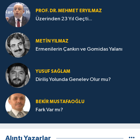
PROF. DR. MEHMET ERYILMAZ
Üzerinden 23 Yıl Geçti...
METIN YILMAZ
Ermenilerin Çankırı ve Gomidas Yalanı
YUSUF SAĞLAM
Diriliş Yolunda Genelev Olur mu?
BEKIR MUSTAFAOĞLU
Fark Var mı?
Alıntı Yazarlar