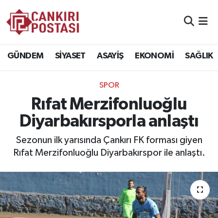
GÜNDEM
Nöbetçi Eczaneler
GÜNDEM
SİYASET
ASAYİŞ
EKONOMİ
SAĞLIK
SİYASET
Hava Durumu
SPOR
ASAYİŞ
Namaz Vakitleri
Rıfat Merzifonluoğlu
EKONOMİ
Trafik Durumu
Diyarbakırsporla anlaştı
SAĞLIK
Süper Lig Puan Durumu ve Fikstür
Sezonun ilk yarısında Çankırı FK forması giyen
Rıfat Merzifonluoğlu Diyarbakırspor ile anlaştı.
SPOR
Tüm Manşetler
EĞİTİM
Son Dakika Haberleri
YAŞAM
Haber Arşivi