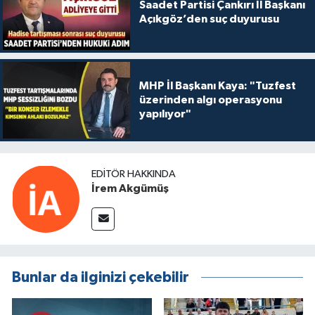
Saadet Partisi Çankırı İl Başkanı
Açıkgöz’den suç duyurusu
MHP İl Başkanı Kaya: "Tuzfest
üzerinden algı operasyonu
yapılıyor"
EDITÖR HAKKINDA
İrem Akgümüş
Bunlar da ilginizi çekebilir