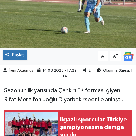
ÇEVRE
İLÇELER
RESMİ İLANLAR
Paylaş
-
+
A
A
KÜLTÜR
İrem Akgümüş
14.03.2025 - 17:29
2
Okunma Süresi: 1
TURİZM
Dk
MAGAZİN
Sezonun ilk yarısında Çankırı FK forması giyen
Rıfat Merzifonluoğlu Diyarbakırspor ile anlaştı.
VEFAT
Ilgazlı sporcular Türkiye
BİLİM&TEKNOLOJİ
şampiyonasına damga
vurdu
BÖLGE