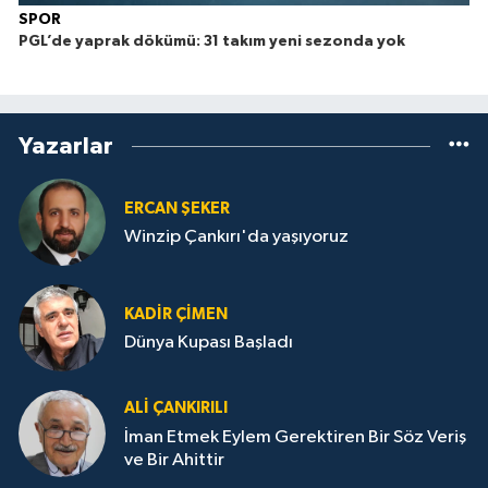
SPOR
PGL’de yaprak dökümü: 31 takım yeni sezonda yok
Yazarlar
ERCAN ŞEKER
Winzip Çankırı'da yaşıyoruz
KADIR ÇIMEN
Dünya Kupası Başladı
ALI ÇANKIRILI
İman Etmek Eylem Gerektiren Bir Söz Veriş
ve Bir Ahittir