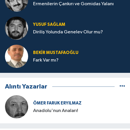
Ermenilerin Çankırı ve Gomidas Yalanı
YUSUF SAĞLAM
Diriliş Yolunda Genelev Olur mu?
BEKIR MUSTAFAOĞLU
Fark Var mı?
Alıntı Yazarlar
ÖMER FARUK ERYILMAZ
Anadolu'nun Anaları!