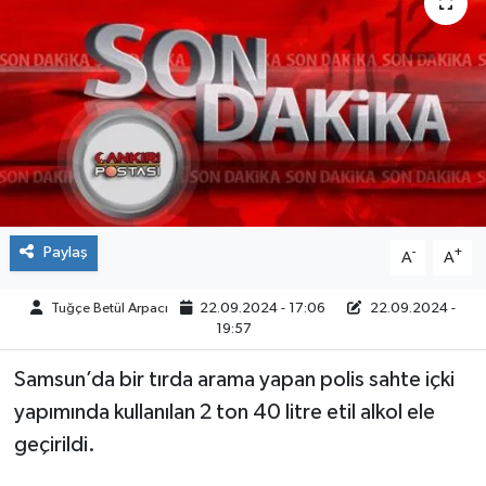
ÇEVRE
İLÇELER
RESMİ İLANLAR
KÜLTÜR
Paylaş
-
+
A
A
TURİZM
Tuğçe Betül Arpacı
22.09.2024 - 17:06
22.09.2024 -
MAGAZİN
19:57
VEFAT
Samsun’da bir tırda arama yapan polis sahte içki
yapımında kullanılan 2 ton 40 litre etil alkol ele
BİLİM&TEKNOLOJİ
geçirildi.
BÖLGE