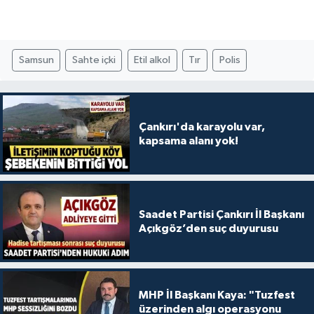
Samsun
Sahte içki
Etil alkol
Tır
Polis
Çankırı'da karayolu var,
kapsama alanı yok!
Saadet Partisi Çankırı İl Başkanı
Açıkgöz’den suç duyurusu
MHP İl Başkanı Kaya: "Tuzfest
üzerinden algı operasyonu