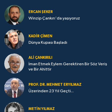
ERCAN ŞEKER
Winzip Çankırı'da yaşıyoruz
KADIR ÇIMEN
Dünya Kupası Başladı
ALI ÇANKIRILI
İman Etmek Eylem Gerektiren Bir Söz Veriş
ve Bir Ahittir
PROF. DR. MEHMET ERYILMAZ
Üzerinden 23 Yıl Geçti...
METIN YILMAZ