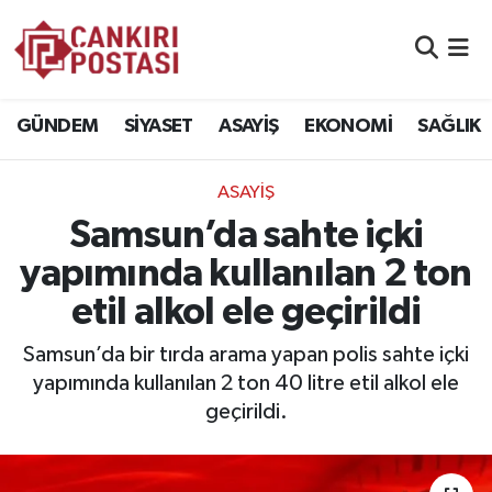
GÜNDEM
Nöbetçi Eczaneler
GÜNDEM
SİYASET
ASAYİŞ
EKONOMİ
SAĞLIK
SİYASET
Hava Durumu
ASAYİŞ
ASAYİŞ
Namaz Vakitleri
Samsun’da sahte içki
EKONOMİ
Trafik Durumu
yapımında kullanılan 2 ton
etil alkol ele geçirildi
SAĞLIK
Süper Lig Puan Durumu ve Fikstür
Samsun’da bir tırda arama yapan polis sahte içki
SPOR
Tüm Manşetler
yapımında kullanılan 2 ton 40 litre etil alkol ele
geçirildi.
EĞİTİM
Son Dakika Haberleri
YAŞAM
Haber Arşivi