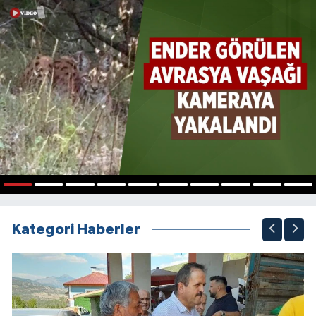
1
2
3
4
5
6
7
8
9
10
Kategori Haberler