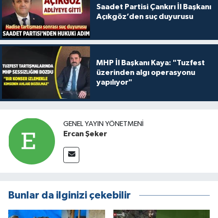
Saadet Partisi Çankırı İl Başkanı
Açıkgöz’den suç duyurusu
MHP İl Başkanı Kaya: "Tuzfest
üzerinden algı operasyonu
yapılıyor"
GENEL YAYIN YÖNETMENI
Ercan Şeker
Bunlar da ilginizi çekebilir