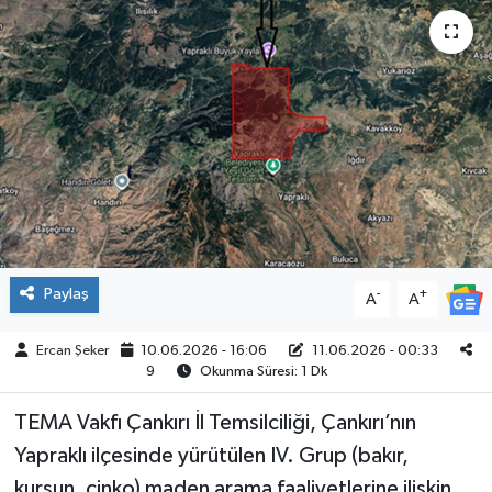
ÇEVRE
İLÇELER
RESMİ İLANLAR
KÜLTÜR
TURİZM
Paylaş
-
+
A
A
MAGAZİN
Ercan Şeker
10.06.2026 - 16:06
11.06.2026 - 00:33
9
Okunma Süresi: 1 Dk
VEFAT
TEMA Vakfı Çankırı İl Temsilciliği, Çankırı’nın
BİLİM&TEKNOLOJİ
Yapraklı ilçesinde yürütülen IV. Grup (bakır,
BÖLGE
kurşun, çinko) maden arama faaliyetlerine ilişkin