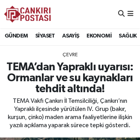
GÜNDEM
Nöbetçi Eczaneler
GÜNDEM
SİYASET
ASAYİŞ
EKONOMİ
SAĞLIK
SİYASET
Hava Durumu
ÇEVRE
ASAYİŞ
Namaz Vakitleri
TEMA’dan Yapraklı uyarısı:
EKONOMİ
Trafik Durumu
Ormanlar ve su kaynakları
tehdit altında!
SAĞLIK
Süper Lig Puan Durumu ve Fikstür
TEMA Vakfı Çankırı İl Temsilciliği, Çankırı’nın
SPOR
Tüm Manşetler
Yapraklı ilçesinde yürütülen IV. Grup (bakır,
kurşun, çinko) maden arama faaliyetlerine ilişkin
EĞİTİM
Son Dakika Haberleri
yazılı açıklama yaparak sürece tepki gösterdi.
YAŞAM
Haber Arşivi