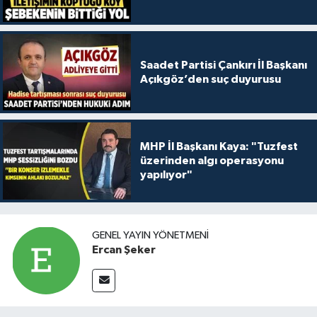
Saadet Partisi Çankırı İl Başkanı
Açıkgöz’den suç duyurusu
MHP İl Başkanı Kaya: "Tuzfest
üzerinden algı operasyonu
yapılıyor"
GENEL YAYIN YÖNETMENI
Ercan Şeker