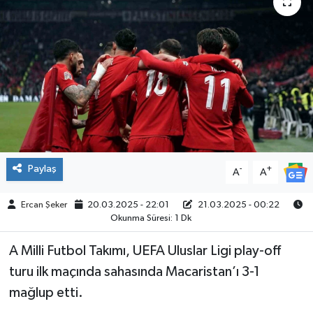
ÇEVRE
İLÇELER
RESMİ İLANLAR
KÜLTÜR
TURİZM
Paylaş
-
+
A
A
MAGAZİN
Ercan Şeker
20.03.2025 - 22:01
21.03.2025 - 00:22
Okunma Süresi: 1 Dk
VEFAT
A Milli Futbol Takımı, UEFA Uluslar Ligi play-off
turu ilk maçında sahasında Macaristan’ı 3-1
BİLİM&TEKNOLOJİ
mağlup etti.
BÖLGE