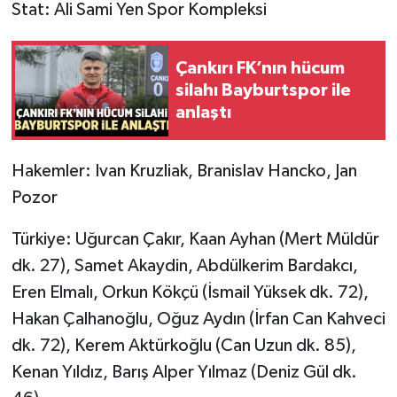
Stat: Ali Sami Yen Spor Kompleksi
Çankırı FK’nın hücum
silahı Bayburtspor ile
anlaştı
Hakemler: Ivan Kruzliak, Branislav Hancko, Jan
Pozor
Türkiye: Uğurcan Çakır, Kaan Ayhan (Mert Müldür
dk. 27), Samet Akaydin, Abdülkerim Bardakcı,
Eren Elmalı, Orkun Kökçü (İsmail Yüksek dk. 72),
Hakan Çalhanoğlu, Oğuz Aydın (İrfan Can Kahveci
dk. 72), Kerem Aktürkoğlu (Can Uzun dk. 85),
Kenan Yıldız, Barış Alper Yılmaz (Deniz Gül dk.