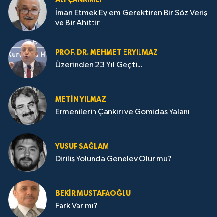
ALI ÇANKIRILI
İman Etmek Eylem Gerektiren Bir Söz Veriş
ve Bir Ahittir
PROF. DR. MEHMET ERYILMAZ
Üzerinden 23 Yıl Geçti...
METIN YILMAZ
Ermenilerin Çankırı ve Gomidas Yalanı
YUSUF SAĞLAM
Diriliş Yolunda Genelev Olur mu?
BEKIR MUSTAFAOĞLU
Fark Var mı?