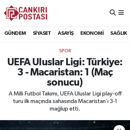
GÜNDEM
Nöbetçi Eczaneler
GÜNDEM
SİYASET
ASAYİŞ
EKONOMİ
SAĞLIK
SİYASET
Hava Durumu
SPOR
ASAYİŞ
Namaz Vakitleri
UEFA Uluslar Ligi: Türkiye:
EKONOMİ
Trafik Durumu
3 - Macaristan: 1 (Maç
sonucu)
SAĞLIK
Süper Lig Puan Durumu ve Fikstür
A Milli Futbol Takımı, UEFA Uluslar Ligi play-off
SPOR
Tüm Manşetler
turu ilk maçında sahasında Macaristan’ı 3-1
mağlup etti.
EĞİTİM
Son Dakika Haberleri
YAŞAM
Haber Arşivi