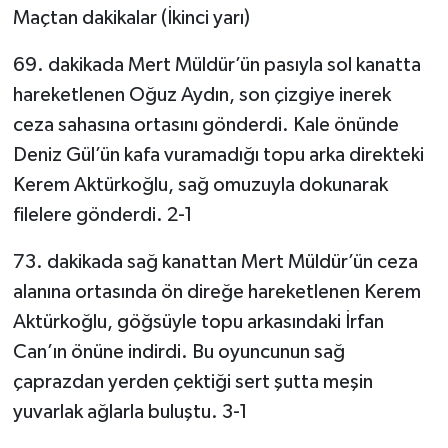
Maçtan dakikalar (İkinci yarı)
TÜRKİYE
69. dakikada Mert Müldür’ün pasıyla sol kanatta
hareketlenen Oğuz Aydın, son çizgiye inerek
DÜNYA
ceza sahasına ortasını gönderdi. Kale önünde
Deniz Gül’ün kafa vuramadığı topu arka direkteki
Kerem Aktürkoğlu, sağ omuzuyla dokunarak
filelere gönderdi. 2-1
73. dakikada sağ kanattan Mert Müldür’ün ceza
alanına ortasında ön direğe hareketlenen Kerem
Aktürkoğlu, göğsüyle topu arkasındaki İrfan
Can’ın önüne indirdi. Bu oyuncunun sağ
çaprazdan yerden çektiği sert şutta meşin
yuvarlak ağlarla buluştu. 3-1