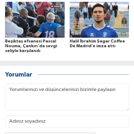
Beşiktaş efsanesi Pascal
Halil İbrahim Şagar Coffee
Nouma, Çankırı'da sevgi
De Madrid’e imza attı
seliyle karşılandı
Yorumlar