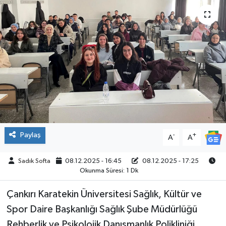
ÇEVRE
İLÇELER
RESMİ İLANLAR
KÜLTÜR
TURİZM
Paylaş
-
+
A
A
MAGAZİN
Sadık Softa
08.12.2025 - 16:45
08.12.2025 - 17:25
Okunma Süresi: 1 Dk
VEFAT
Çankırı Karatekin Üniversitesi Sağlık, Kültür ve
BİLİM&TEKNOLOJİ
Spor Daire Başkanlığı Sağlık Şube Müdürlüğü
BÖLGE
Rehberlik ve Psikolojik Danışmanlık Polikliniği