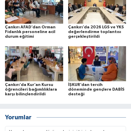
Çankırı AFAD’dan Orman
Çankırı’da 2026 LGS ve YKS
Fidanlık personeline acil
değerlendirme toplantısı
durum eğitimi
gerçekleştirildi
Çankırı’da Kur’an Kursu
İŞKUR’dan tercih
öğrencileri bağımlılıklara
döneminde gençlere DABİS
karşı bilinçlendirildi
desteği
Yorumlar