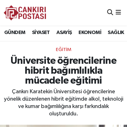
GÜNDEM
Nöbetçi Eczaneler
GÜNDEM
SİYASET
ASAYİŞ
EKONOMİ
SAĞLIK
SİYASET
Hava Durumu
EĞİTİM
ASAYİŞ
Namaz Vakitleri
Üniversite öğrencilerine
EKONOMİ
Trafik Durumu
hibrit bağımlılıkla
mücadele eğitimi
SAĞLIK
Süper Lig Puan Durumu ve Fikstür
Çankırı Karatekin Üniversitesi öğrencilerine
SPOR
Tüm Manşetler
yönelik düzenlenen hibrit eğitimde alkol, teknoloji
ve kumar bağımlılığına karşı farkındalık
EĞİTİM
Son Dakika Haberleri
oluşturuldu.
YAŞAM
Haber Arşivi