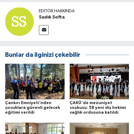
EDITÖR HAKKINDA
Sadık Softa
Bunlar da ilginizi çekebilir
Çankırı Emniyeti’nden
ÇAKÜ'de mezuniyet
çocuklara güvenli gelecek
coşkusu: 58 yeni diş hekimi
eğitimi verildi
sağlık ordusuna katıldı