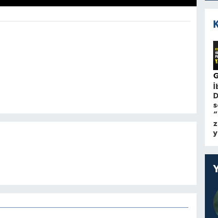
İ
D
s
“
z
y