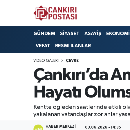
GÜNDEM
Nöbetçi Eczaneler
GÜNDEM
SİYASET
ASAYİŞ
EKONOMİ
SİYASET
Hava Durumu
VEFAT
RESMİ İLANLAR
ASAYİŞ
Namaz Vakitleri
VIDEO GALERI
ÇEVRE
EKONOMİ
Trafik Durumu
Çankırı’da An
SAĞLIK
Süper Lig Puan Durumu ve Fikstür
Hayatı Olums
SPOR
Tüm Manşetler
Kentte öğleden saatlerinde etkili ol
EĞİTİM
Son Dakika Haberleri
yakalanan vatandaşlar zor anlar yaşa
YAŞAM
Haber Arşivi
HABER MERKEZI
03.06.2026 - 14:35