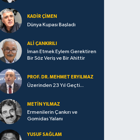
KADIR ÇIMEN
Dünya Kupası Başladı
ALI ÇANKIRILI
İman Etmek Eylem Gerektiren
Bir Söz Veriş ve Bir Ahittir
PROF. DR. MEHMET ERYILMAZ
Üzerinden 23 Yıl Geçti...
METIN YILMAZ
Ermenilerin Çankırı ve
Gomidas Yalanı
YUSUF SAĞLAM