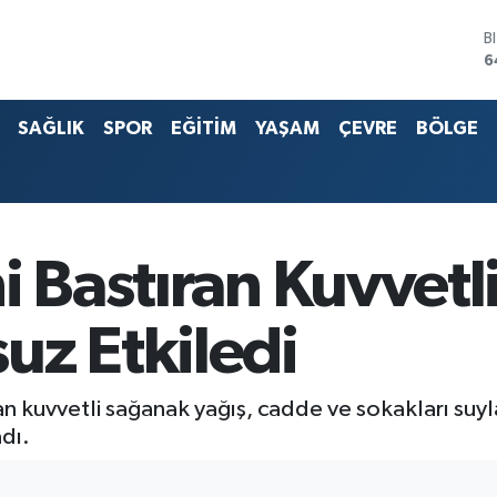
B
6
D
4
SAĞLIK
SPOR
EĞİTİM
YAŞAM
ÇEVRE
BÖLGE
E
5
S
6
G
6
B
i Bastıran Kuvvet
1
uz Etkiledi
an kuvvetli sağanak yağış, cadde ve sokakları suy
dı.