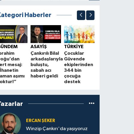
Kategori Haberler
SAĞLIK
Yağlı
K
GÜNDEM
ASAYİŞ
TÜRKİYE
yemekten
B
brahim
Çankırılı Bilal
Çocuklar
sonra bu ağrı
K
oğu’dan
arkadaşlarıyla
Güvende
başlıyorsa
D
ert mesaj:
buluştu,
ekiplerinden
dikkat! İlk 72
F
İhanetin
sabah acı
344 bin
saat kritik
c
aman aşımı
haberi geldi
çocuğa
oktur!”
destek
Yazarlar
ERCAN ŞEKER
Winzip Çankırı'da yaşıyoruz