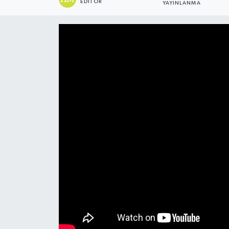
EDITÖR
YAYINLANMA
ÇEVRE
İLÇELER
RESMİ İLANLAR
KÜLTÜR
TURİZM
MAGAZİN
VEFAT
BİLİM&TEKNOLOJİ
BÖLGE