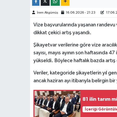
TÜRKİYE
İrem Akgümüş
16.06.2026 - 21:23
17.06.
Vize başvurularında yaşanan randevu v
DÜNYA
dikkat çekici artış yaşandı.
Şikayetvar verilerine göre vize aracılık
sayısı, mayıs ayının son haftasında 47 
yükseldi. Böylece haftalık bazda artış
Veriler, kategoride şikayetlerin yıl ge
ancak haziran ayı itibarıyla belirgin bi
81 ilin tarım 
İçeriği Görüntül