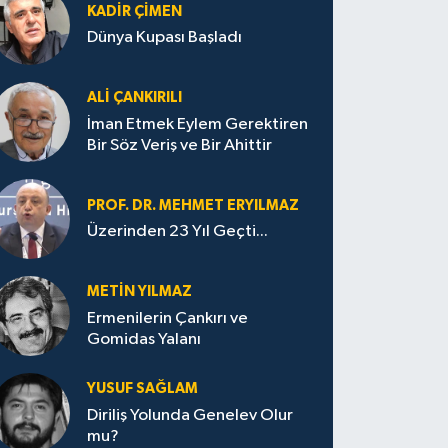
KADIR ÇIMEN
Dünya Kupası Başladı
ALI ÇANKIRILI
İman Etmek Eylem Gerektiren
Bir Söz Veriş ve Bir Ahittir
PROF. DR. MEHMET ERYILMAZ
Üzerinden 23 Yıl Geçti...
METIN YILMAZ
Ermenilerin Çankırı ve
Gomidas Yalanı
YUSUF SAĞLAM
Diriliş Yolunda Genelev Olur
mu?