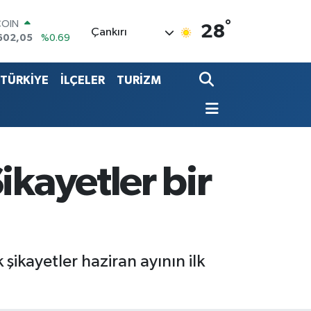
COIN
602,05
%0.69
°
28
LAR
Çankırı
5986
%0.06
RO
0700
%0.1
TÜRKİYE
İLÇELER
TURİZM
RLİN
2438
%0.21
LTIN
8.23
%0.39
T100
768
%48
ikayetler bir
 şikayetler haziran ayının ilk