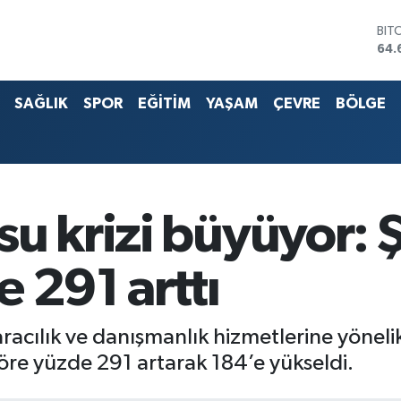
BIT
64.
DO
47,
EU
55,
SAĞLIK
SPOR
EĞİTİM
YAŞAM
ÇEVRE
BÖLGE
STE
64,
G.A
651
BİS
13.
u krizi büyüyor: Ş
 291 arttı
aracılık ve danışmanlık hizmetlerine yönelik
öre yüzde 291 artarak 184’e yükseldi.