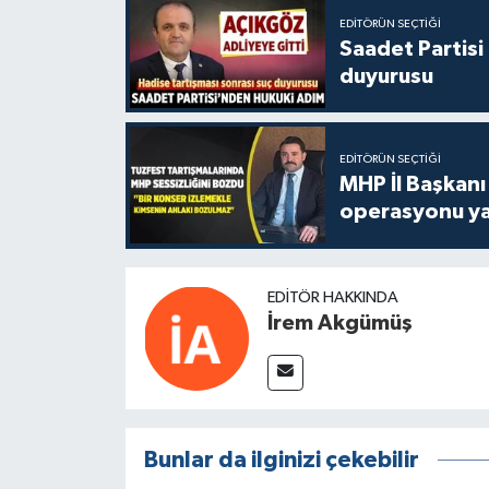
EDITÖRÜN SEÇTIĞI
Saadet Partisi
duyurusu
EDITÖRÜN SEÇTIĞI
MHP İl Başkanı
operasyonu ya
EDITÖR HAKKINDA
İrem Akgümüş
Bunlar da ilginizi çekebilir