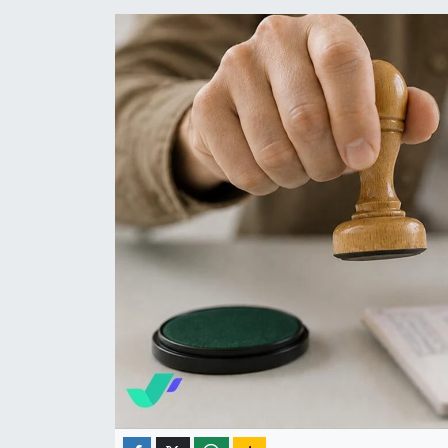
ÇEVRE
İLÇELER
RESMİ İLANLAR
KÜLTÜR
TURİZM
MAGAZİN
VEFAT
BİLİM&TEKNOLOJİ
BÖLGE