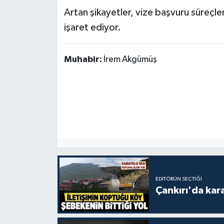
Artan şikayetler, vize başvuru süreçl
işaret ediyor.
Muhabir:
İrem Akgümüş
EDITÖRÜN SEÇTIĞI
Çankırı'da kar