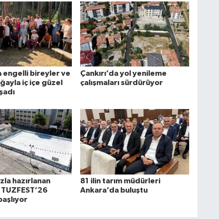
 engelli bireyler ve
Çankırı’da yol yenileme
oğayla iç içe güzel
çalışmaları sürdürüyor
şadı
zla hazırlanan
81 ilin tarım müdürleri
a TUZFEST’26
Ankara’da buluştu
başlıyor