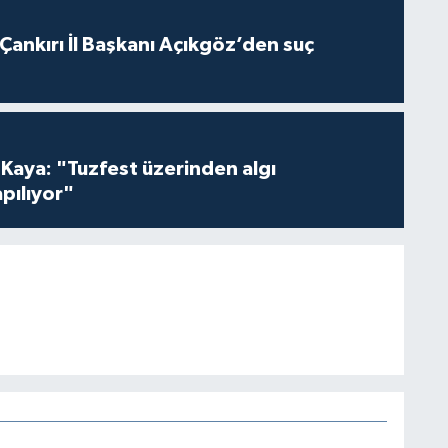
 Çankırı İl Başkanı Açıkgöz’den suç
 Kaya: "Tuzfest üzerinden algı
pılıyor"