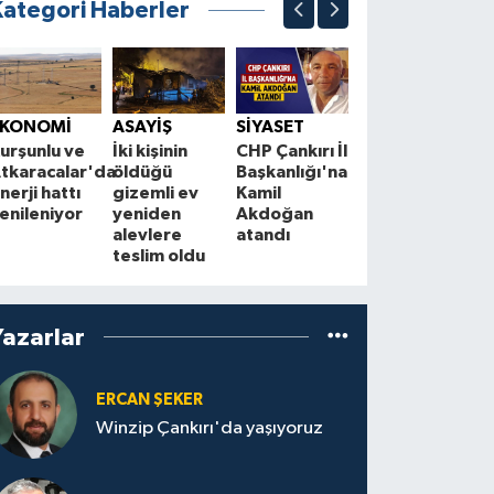
Kategori Haberler
ASAYİŞ
S
Çankırılı
B
EKONOMİ
ASAYİŞ
SİYASET
Aydın Altın,
“
urşunlu ve
İki kişinin
CHP Çankırı İl
trafik
T
tkaracalar'da
öldüğü
Başkanlığı'na
kazasında
m
nerji hattı
gizemli ev
Kamil
hayatını
m
enileniyor
yeniden
Akdoğan
kaybetti
k
alevlere
atandı
teslim oldu
Yazarlar
ERCAN ŞEKER
Winzip Çankırı'da yaşıyoruz