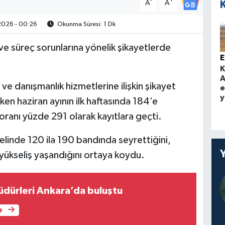
-
+
A
A
2026 - 00:26
Okunma Süresi: 1 Dk
e süreç sorunlarına yönelik şikayetlerde
K
A
 ve danışmanlık hizmetlerine ilişkin şikayet
e
y
iken haziran ayının ilk haftasında 184’e
 oranı yüzde 291 olarak kayıtlara geçti.
nelinde 120 ila 190 bandında seyrettiğini,
r yükseliş yaşandığını ortaya koydu.
müdürleri Ankara’da buluştu
e