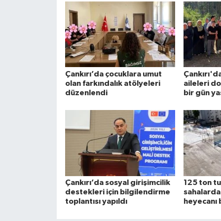
Çankırı’da çocuklara umut
Çankırı'da
olan farkındalık atölyeleri
aileleri d
düzenlendi
bir gün ya
Çankırı’da sosyal girişimcilik
125 ton tu
destekleri için bilgilendirme
sahalard
toplantısı yapıldı
heyecanı 