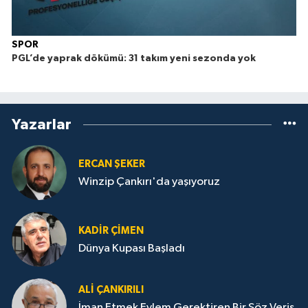
SPOR
PGL’de yaprak dökümü: 31 takım yeni sezonda yok
Yazarlar
ERCAN ŞEKER
Winzip Çankırı'da yaşıyoruz
KADIR ÇIMEN
Dünya Kupası Başladı
ALI ÇANKIRILI
İman Etmek Eylem Gerektiren Bir Söz Veriş