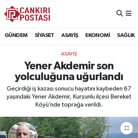
GÜNDEM
Nöbetçi Eczaneler
GÜNDEM
SİYASET
ASAYİŞ
EKONOMİ
SAĞLIK
SİYASET
Hava Durumu
ASAYİŞ
ASAYİŞ
Namaz Vakitleri
Yener Akdemir son
EKONOMİ
Trafik Durumu
yolculuğuna uğurlandı
SAĞLIK
Süper Lig Puan Durumu ve Fikstür
Geçirdiği iş kazası sonucu hayatını kaybeden 67
yaşındaki Yener Akdemir, Kurşunlu ilçesi Bereket
SPOR
Tüm Manşetler
Köyü’nde toprağa verildi.
EĞİTİM
Son Dakika Haberleri
YAŞAM
Haber Arşivi