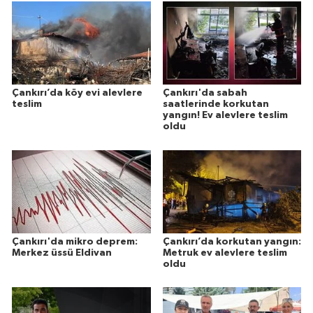
Çankırı’da köy evi alevlere
Çankırı'da sabah
teslim
saatlerinde korkutan
yangın! Ev alevlere teslim
oldu
Çankırı'da mikro deprem:
Çankırı’da korkutan yangın:
Merkez üssü Eldivan
Metruk ev alevlere teslim
oldu