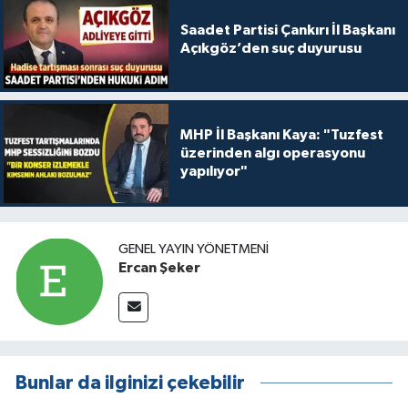
Saadet Partisi Çankırı İl Başkanı
Açıkgöz’den suç duyurusu
MHP İl Başkanı Kaya: "Tuzfest
üzerinden algı operasyonu
yapılıyor"
GENEL YAYIN YÖNETMENI
Ercan Şeker
Bunlar da ilginizi çekebilir