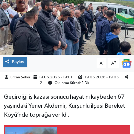
ÇEVRE
İLÇELER
RESMİ İLANLAR
KÜLTÜR
Paylaş
-
+
A
A
TURİZM
Ercan Şeker
19.06.2026 - 19:01
19.06.2026 - 19:05
2
Okunma Süresi: 1 Dk
MAGAZİN
Geçirdiği iş kazası sonucu hayatını kaybeden 67
VEFAT
yaşındaki Yener Akdemir, Kurşunlu ilçesi Bereket
Köyü’nde toprağa verildi.
BİLİM&TEKNOLOJİ
BÖLGE