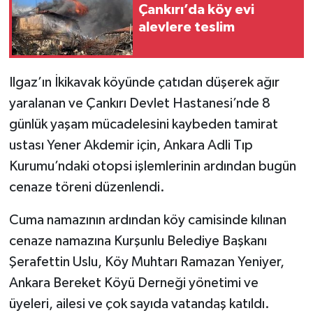
Çankırı’da köy evi
alevlere teslim
TÜRKİYE
DÜNYA
Ilgaz’ın İkikavak köyünde çatıdan düşerek ağır
yaralanan ve Çankırı Devlet Hastanesi’nde 8
günlük yaşam mücadelesini kaybeden tamirat
ustası Yener Akdemir için, Ankara Adli Tıp
Kurumu’ndaki otopsi işlemlerinin ardından bugün
cenaze töreni düzenlendi.
Cuma namazının ardından köy camisinde kılınan
cenaze namazına Kurşunlu Belediye Başkanı
Şerafettin Uslu, Köy Muhtarı Ramazan Yeniyer,
Ankara Bereket Köyü Derneği yönetimi ve
üyeleri, ailesi ve çok sayıda vatandaş katıldı.