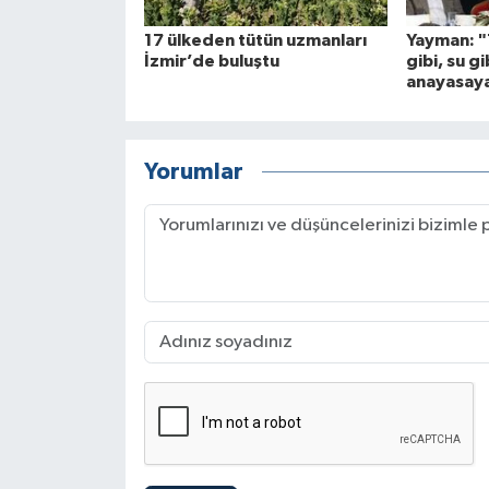
17 ülkeden tütün uzmanları
Yayman: "
İzmir’de buluştu
gibi, su gi
anayasaya 
Yorumlar