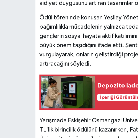
aidiyet duygusunu artıran tasarımlar ön
Ödül töreninde konuşan Yeşilay Yönet
bağımlılıkla mücadelenin yalnızca teda
gençlerin sosyal hayata aktif katılımı
büyük önem taşıdığını ifade etti. Şentü
vurgulayarak, onların geliştirdiği proj
artıracağını söyledi.
Depozito iade
İçeriği Görüntül
Yarışmada Eskişehir Osmangazi Üniver
TL'lik birincilik ödülünü kazanırken, F