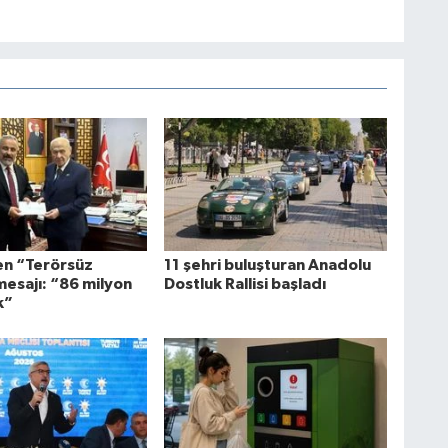
en “Terörsüz
11 şehri buluşturan Anadolu
mesajı: “86 milyon
Dostluk Rallisi başladı
k”