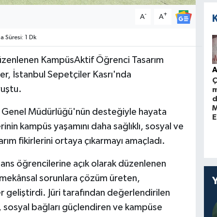
-
+
A
A
Süresi: 1 Dk
düzenlenen KampüsAktif Öğrenci Tasarım
A
r, İstanbul Sepetçiler Kasrı'nda
Ç
vuştu.
m
d
M
arı Genel Müdürlüğü'nün desteğiyle hayata
E
erinin kampüs yaşamını daha sağlıklı, sosyal ve
arım fikirlerini ortaya çıkarmayı amaçladı.
isans öğrencilerine açık olarak düzenlenen
i mekânsal sorunlara çözüm üreten,
 geliştirdi. Jüri tarafından değerlendirilen
n, sosyal bağları güçlendiren ve kampüse