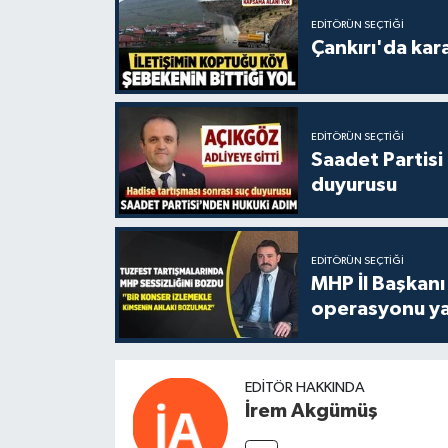
EDITÖRÜN SEÇTIĞI
Çankırı'da kar
EDITÖRÜN SEÇTIĞI
Saadet Partisi
duyurusu
EDITÖRÜN SEÇTIĞI
MHP İl Başkanı
operasyonu ya
EDITÖR HAKKINDA
İrem Akgümüş