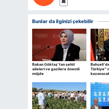
Bunlar da ilginizi çekebilir
Bakan Göktaş'tan şehit
Bahçeli’d
aileleri ve gazilere önemli
Türkiye” 
müjde
kazanaca