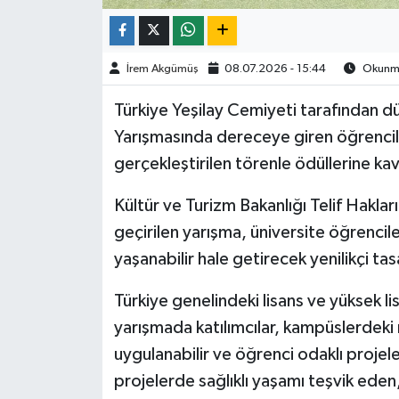
TÜRKİYE
İrem Akgümüş
08.07.2026 - 15:44
Okunma 
DÜNYA
Türkiye Yeşilay Cemiyeti tarafından 
Yarışmasında dereceye giren öğrencile
gerçekleştirilen törenle ödüllerine ka
Kültür ve Turizm Bakanlığı Telif Hakl
geçirilen yarışma, üniversite öğrencil
yaşanabilir hale getirecek yenilikçi tas
Türkiye genelindeki lisans ve yüksek l
yarışmada katılımcılar, kampüslerdek
uygulanabilir ve öğrenci odaklı projeler
projelerde sağlıklı yaşamı teşvik ede