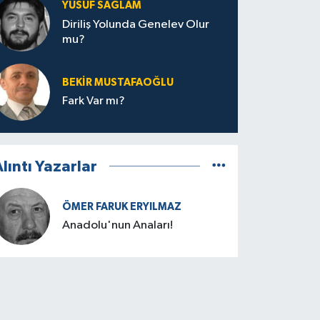
YUSUF SAĞLAM
Diriliş Yolunda Genelev Olur
mu?
BEKIR MUSTAFAOĞLU
Fark Var mı?
lıntı Yazarlar
ÖMER FARUK ERYILMAZ
Anadolu'nun Anaları!