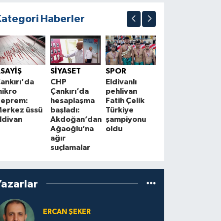
Kategori Haberler
BİLİM&TEKNOLO
Uzmandan
K
SAYİŞ
SİYASET
SPOR
ağustos
i
ankırı'da
CHP
Eldivanlı
sıcaklarına
h
ikro
Çankırı’da
pehlivan
karşı 10
m
eprem:
hesaplaşma
Fatih Çelik
hayati uyarı
erkez üssü
başladı:
Türkiye
ldivan
Akdoğan’dan
şampiyonu
Ağaoğlu’na
oldu
ağır
suçlamalar
Yazarlar
ERCAN ŞEKER