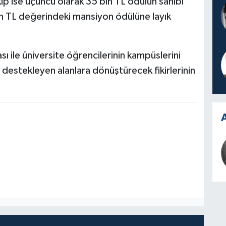
ip ise üçüncü olarak 35 bin TL ödülün sahibi
bin TL değerindeki mansiyon ödülüne layık
 ile üniversite öğrencilerinin kampüslerini
ı destekleyen alanlara dönüştürecek fikirlerinin
A