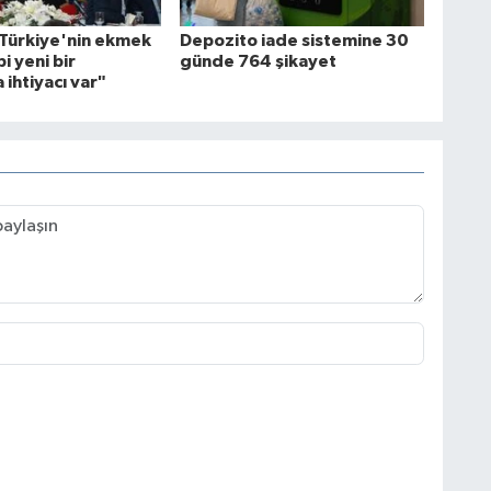
Türkiye'nin ekmek
Depozito iade sistemine 30
bi yeni bir
günde 764 şikayet
ihtiyacı var"