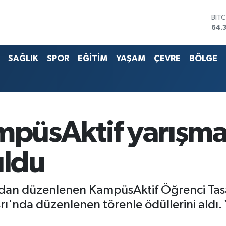
DO
47,
EU
55,
SAĞLIK
SPOR
EĞİTİM
YAŞAM
ÇEVRE
BÖLGE
STE
64,
G.A
657
BİS
13.
BIT
ampüsAktif yarışma
64.
uldu
fından düzenlenen KampüsAktif Öğrenci Ta
srı'nda düzenlenen törenle ödüllerini aldı.