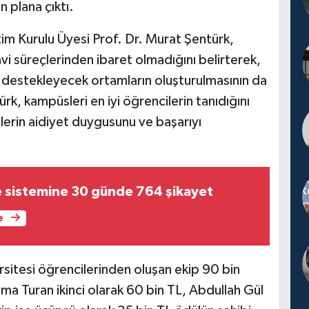
 plana çıktı.
im Kurulu Üyesi Prof. Dr. Murat Şentürk,
vi süreçlerinden ibaret olmadığını belirterek,
nı destekleyecek ortamların oluşturulmasının da
rk, kampüsleri en iyi öğrencilerin tanıdığını
elerin aidiyet duygusunu ve başarıyı
 sistemine 30 günde 764 şikayet
e
sitesi öğrencilerinden oluşan ekip 90 bin
atma Turan ikinci olarak 60 bin TL, Abdullah Gül