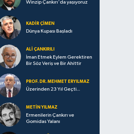
Winzip Çankırı'da yaşıyoruz
KADIR ÇIMEN
Dünya Kupası Başladı
ALI ÇANKIRILI
İman Etmek Eylem Gerektiren
Bir Söz Veriş ve Bir Ahittir
PROF. DR. MEHMET ERYILMAZ
Üzerinden 23 Yıl Geçti...
METIN YILMAZ
Ermenilerin Çankırı ve
Gomidas Yalanı