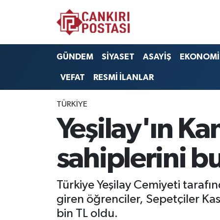
GÜNDEM
Nöbetçi Eczaneler
GÜNDEM
SİYASET
ASAYİŞ
EKONOMİ
SİYASET
Hava Durumu
VEFAT
RESMİ İLANLAR
ASAYİŞ
Namaz Vakitleri
TÜRKİYE
EKONOMİ
Trafik Durumu
Yeşilay'ın K
SAĞLIK
Süper Lig Puan Durumu ve Fikstür
sahiplerini b
SPOR
Tüm Manşetler
Türkiye Yeşilay Cemiyeti tara
EĞİTİM
Son Dakika Haberleri
giren öğrenciler, Sepetçiler Ka
bin TL oldu.
YAŞAM
Haber Arşivi