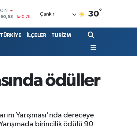
°
LAR
30
Çankırı
7069
%0.17
RO
0265
%0.01
TÜRKİYE
İLÇELER
TURİZM
RLİN
1897
%0.02
LTIN
4.81
%1.44
T100
887
%64
COIN
sında ödüller
360,53
%-0.76
sarım Yarışması'nda dereceye
 Yarışmada birincilik ödülü 90