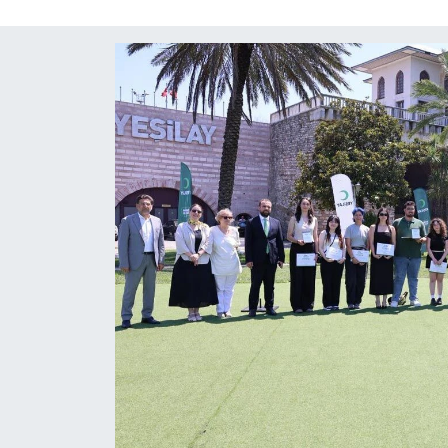
ÇEVRE
İLÇELER
RESMİ İLANLAR
KÜLTÜR
TURİZM
MAGAZİN
VEFAT
BİLİM&TEKNOLOJİ
BÖLGE