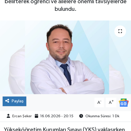
belirterek öğrenci ve ailelere önemli tavsiyelerde
bulundu.
ÇEVRE
İLÇELER
RESMİ İLANLAR
KÜLTÜR
TURİZM
MAGAZİN
VEFAT
Paylaş
-
+
A
A
BİLİM&TEKNOLOJİ
Ercan Şeker
16.06.2026 - 20:15
Okunma Süresi: 1 Dk
Yükseköğretim Kurumları Sınavı (YKS) yaklaşırken
BÖLGE