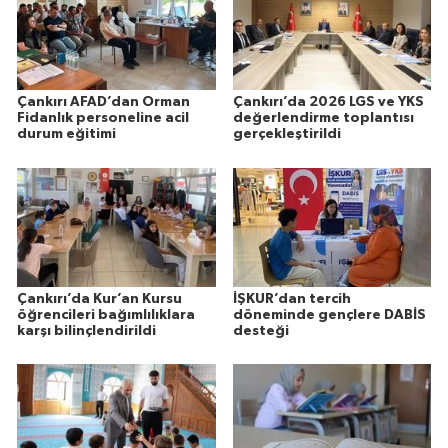
Çankırı AFAD’dan Orman
Çankırı’da 2026 LGS ve YKS
Fidanlık personeline acil
değerlendirme toplantısı
durum eğitimi
gerçekleştirildi
Çankırı’da Kur’an Kursu
İŞKUR’dan tercih
öğrencileri bağımlılıklara
döneminde gençlere DABİS
karşı bilinçlendirildi
desteği