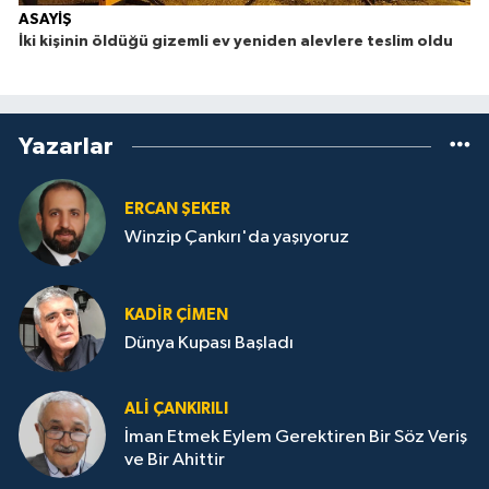
ASAYİŞ
İki kişinin öldüğü gizemli ev yeniden alevlere teslim oldu
Yazarlar
ERCAN ŞEKER
Winzip Çankırı'da yaşıyoruz
KADIR ÇIMEN
Dünya Kupası Başladı
ALI ÇANKIRILI
İman Etmek Eylem Gerektiren Bir Söz Veriş
ve Bir Ahittir