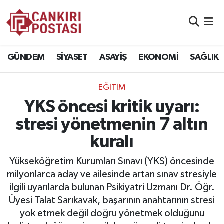
GÜNDEM
Nöbetçi Eczaneler
GÜNDEM
SİYASET
ASAYİŞ
EKONOMİ
SAĞLIK
SİYASET
Hava Durumu
EĞİTİM
ASAYİŞ
Namaz Vakitleri
YKS öncesi kritik uyarı:
EKONOMİ
Trafik Durumu
stresi yönetmenin 7 altın
kuralı
SAĞLIK
Süper Lig Puan Durumu ve Fikstür
Yükseköğretim Kurumları Sınavı (YKS) öncesinde
SPOR
Tüm Manşetler
milyonlarca aday ve ailesinde artan sınav stresiyle
ilgili uyarılarda bulunan Psikiyatri Uzmanı Dr. Öğr.
EĞİTİM
Son Dakika Haberleri
Üyesi Talat Sarıkavak, başarının anahtarının stresi
yok etmek değil doğru yönetmek olduğunu
YAŞAM
Haber Arşivi