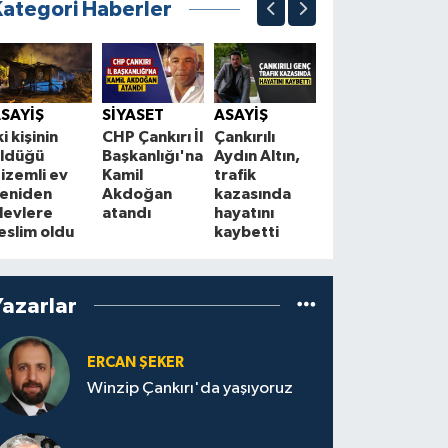
Kategori Haberler
SİYASET
Bahçeli’den
Ç
SAYİŞ
SİYASET
ASAYİŞ
“Terörsüz
B
ki kişinin
CHP Çankırı İl
Çankırılı
Türkiye”
a
ldüğü
Başkanlığı'na
Aydın Altın,
mesajı: “86
y
izemli ev
Kamil
trafik
milyon
t
eniden
Akdoğan
kazasında
kazanacak”
levlere
atandı
hayatını
eslim oldu
kaybetti
Yazarlar
ERCAN ŞEKER
Winzip Çankırı'da yaşıyoruz