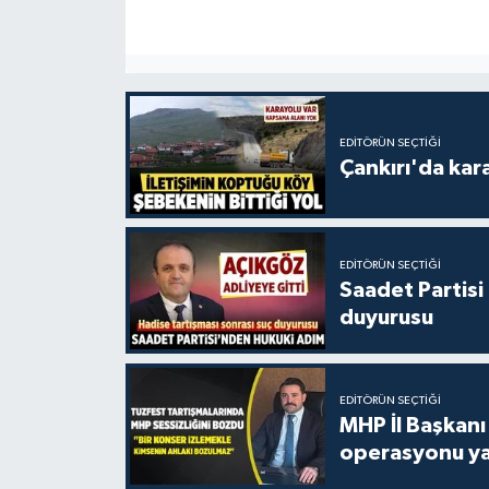
EDITÖRÜN SEÇTIĞI
Çankırı'da kar
EDITÖRÜN SEÇTIĞI
Saadet Partisi
duyurusu
EDITÖRÜN SEÇTIĞI
MHP İl Başkanı
operasyonu ya