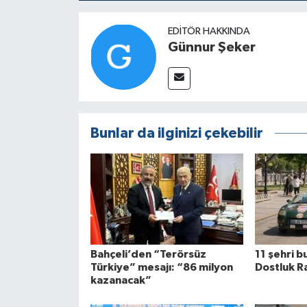
EDITÖR HAKKINDA
Günnur Şeker
Bunlar da ilginizi çekebilir
Bahçeli’den “Terörsüz
11 şehri 
Türkiye” mesajı: “86 milyon
Dostluk Ra
kazanacak”