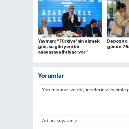
Yayman: "Türkiye'nin ekmek
Depozito 
gibi, su gibi yeni bir
günde 764
anayasaya ihtiyacı var"
Yorumlar