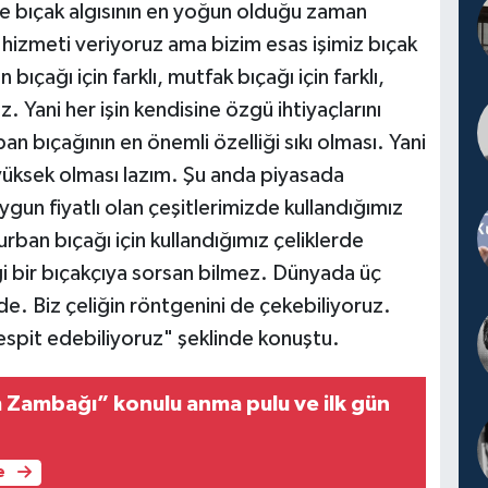
 bıçak algısının en yoğun olduğu zaman
hizmeti veriyoruz ama bizim esas işimiz bıçak
çağı için farklı, mutfak bıçağı için farklı,
uz. Yani her işin kendisine özgü ihtiyaçlarını
ban bıçağının en önemli özelliği sıkı olması. Yani
 yüksek olması lazım. Şu anda piyasada
uygun fiyatlı olan çeşitlerimizde kullandığımız
rban bıçağı için kullandığımız çeliklerde
i bir bıçakçıya sorsan bilmez. Dünyada üç
de. Biz çeliğin röntgenini de çekebiliyoruz.
espit edebiliyoruz" şeklinde konuştu.
Zambağı” konulu anma pulu ve ilk gün
e