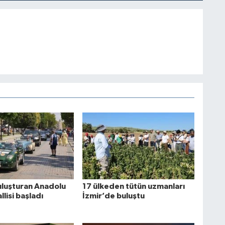
buluşturan Anadolu
17 ülkeden tütün uzmanları
llisi başladı
İzmir’de buluştu