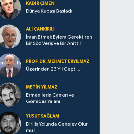
KADIR ÇIMEN
Dünya Kupası Başladı
ALI ÇANKIRILI
İman Etmek Eylem Gerektiren
Bir Söz Veriş ve Bir Ahittir
PROF. DR. MEHMET ERYILMAZ
Üzerinden 23 Yıl Geçti...
METIN YILMAZ
Ermenilerin Çankırı ve
Gomidas Yalanı
YUSUF SAĞLAM
Diriliş Yolunda Genelev Olur
mu?