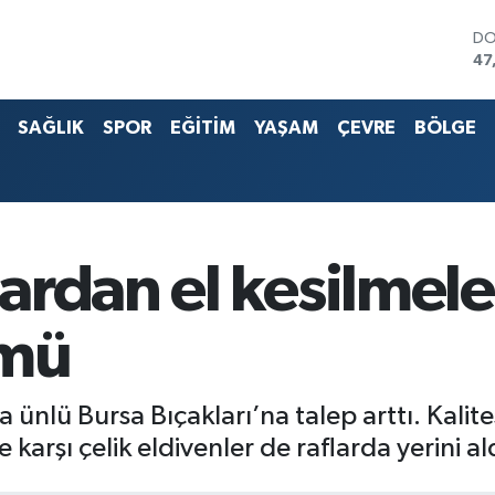
EU
55
ST
64
SAĞLIK
SPOR
EĞİTİM
YAŞAM
ÇEVRE
BÖLGE
G.
65
Bİ
13
BI
64
DO
rdan el kesilmeler
47
ümü
nlü Bursa Bıçakları’na talep arttı. Kalite
 karşı çelik eldivenler de raflarda yerini al