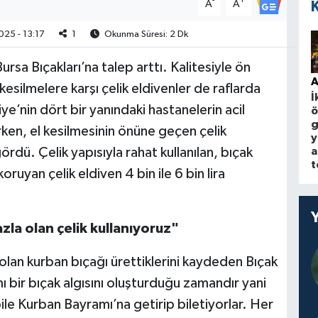
-
+
A
A
25 - 13:17
1
Okunma Süresi: 2 Dk
sa Bıçakları’na talep arttı. Kalitesiyle ön
A
 kesilmelere karşı çelik eldivenler de raflarda
İ
ye’nin dört bir yanındaki hastanelerin acil
ö
g
rken, el kesilmesinin önüne geçen çelik
y
a
ördü. Çelik yapısıyla rahat kullanılan, bıçak
t
ruyan çelik eldiven 4 bin ile 6 bin lira
zla olan çelik kullanıyoruz"
 olan kurban bıçağı ürettiklerini kaydeden Bıçak
bir bıçak algısını oluşturduğu zamandır yani
bile Kurban Bayramı’na getirip biletiyorlar. Her