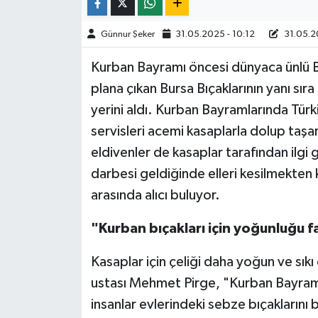
TÜRKİYE
Günnur Şeker
31.05.2025 - 10:12
31.05.20
Kurban Bayramı öncesi dünyaca ünlü Bur
DÜNYA
plana çıkan Bursa Bıçaklarının yanı sıra
yerini aldı. Kurban Bayramlarında Türki
servisleri acemi kasaplarla dolup taşa
eldivenler de kasaplar tarafından ilgi g
darbesi geldiğinde elleri kesilmekten ko
arasında alıcı buluyor.
"Kurban bıçakları için yoğunluğu fa
Kasaplar için çeliği daha yoğun ve sıkı
ustası Mehmet Pirge, "Kurban Bayramı 
insanlar evlerindeki sebze bıçaklarını 