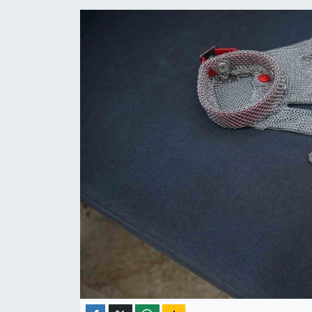
ÇEVRE
İLÇELER
RESMİ İLANLAR
KÜLTÜR
TURİZM
MAGAZİN
VEFAT
BİLİM&TEKNOLOJİ
BÖLGE