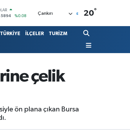
°
RO
20
Çankırı
,0398
%-0.02
ERLİN
,1581
%0.16
TÜRKİYE
İLÇELER
TURİZM
ALTIN
08.83
%4.44
ST100
.703
%11
TCOIN
.927,78
%1.32
LAR
ine çelik
,5894
%0.08
siyle ön plana çıkan Bursa
dı.