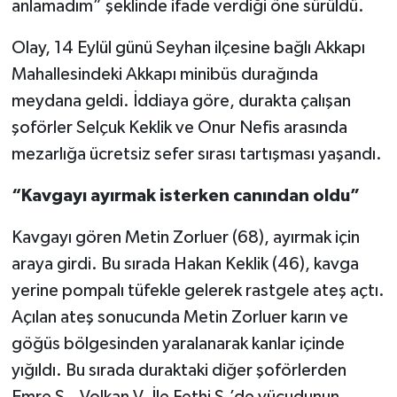
anlamadım” şeklinde ifade verdiği öne sürüldü.
TÜRKİYE
Olay, 14 Eylül günü Seyhan ilçesine bağlı Akkapı
Mahallesindeki Akkapı minibüs durağında
DÜNYA
meydana geldi. İddiaya göre, durakta çalışan
şoförler Selçuk Keklik ve Onur Nefis arasında
mezarlığa ücretsiz sefer sırası tartışması yaşandı.
“Kavgayı ayırmak isterken canından oldu”
Kavgayı gören Metin Zorluer (68), ayırmak için
araya girdi. Bu sırada Hakan Keklik (46), kavga
yerine pompalı tüfekle gelerek rastgele ateş açtı.
Açılan ateş sonucunda Metin Zorluer karın ve
göğüs bölgesinden yaralanarak kanlar içinde
yığıldı. Bu sırada duraktaki diğer şoförlerden