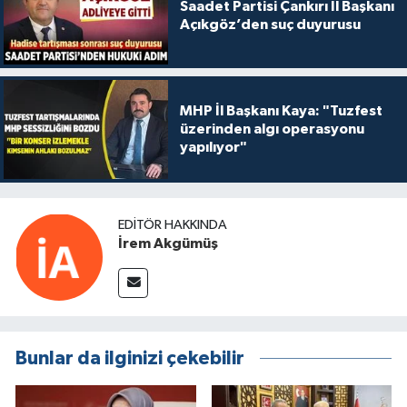
Saadet Partisi Çankırı İl Başkanı
Açıkgöz’den suç duyurusu
MHP İl Başkanı Kaya: "Tuzfest
üzerinden algı operasyonu
yapılıyor"
EDITÖR HAKKINDA
İrem Akgümüş
Bunlar da ilginizi çekebilir