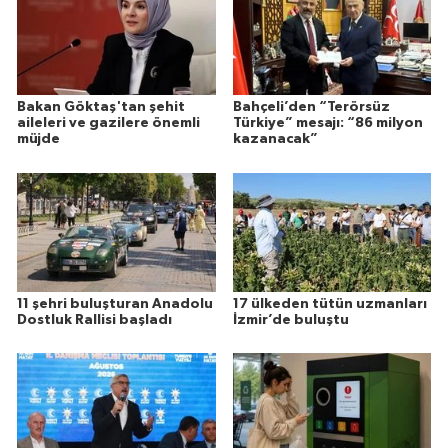
Bakan Göktaş'tan şehit
Bahçeli’den “Terörsüz
aileleri ve gazilere önemli
Türkiye” mesajı: “86 milyon
müjde
kazanacak”
11 şehri buluşturan Anadolu
17 ülkeden tütün uzmanları
Dostluk Rallisi başladı
İzmir’de buluştu