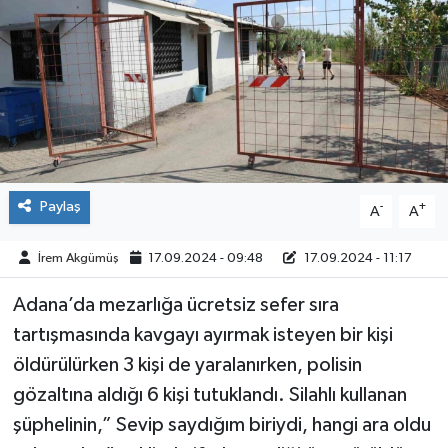
ÇEVRE
İLÇELER
RESMİ İLANLAR
KÜLTÜR
Paylaş
-
+
A
A
TURİZM
İrem Akgümüş
17.09.2024 - 09:48
17.09.2024 - 11:17
MAGAZİN
Adana’da mezarlığa ücretsiz sefer sıra
tartışmasında kavgayı ayırmak isteyen bir kişi
VEFAT
öldürülürken 3 kişi de yaralanırken, polisin
BİLİM&TEKNOLOJİ
gözaltına aldığı 6 kişi tutuklandı. Silahlı kullanan
şüphelinin,” Sevip saydığım biriydi, hangi ara oldu
BÖLGE