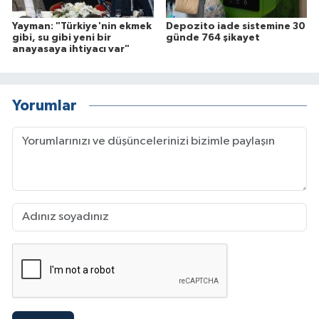
Yayman: "Türkiye'nin ekmek
Depozito iade sistemine 30
gibi, su gibi yeni bir
günde 764 şikayet
anayasaya ihtiyacı var"
Yorumlar