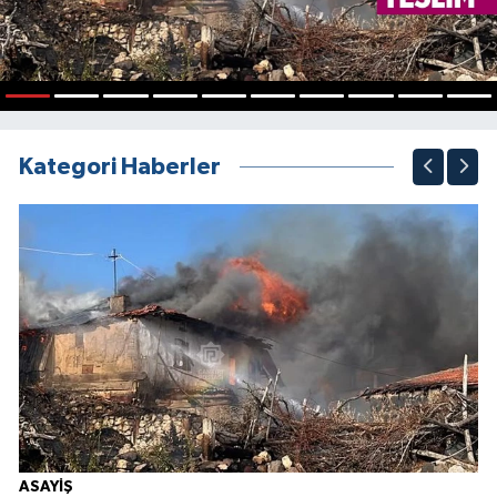
1
2
3
4
5
6
7
8
9
10
Kategori Haberler
ASAYİŞ