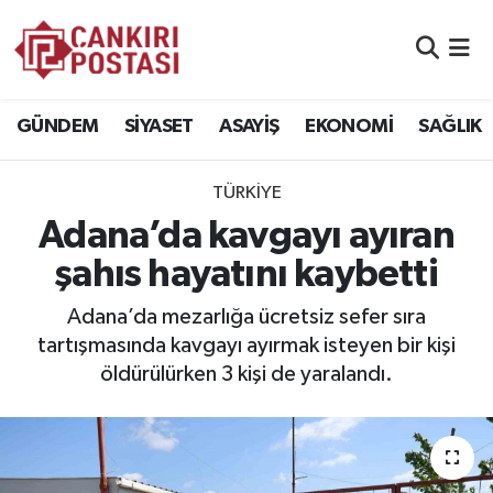
GÜNDEM
Nöbetçi Eczaneler
GÜNDEM
SİYASET
ASAYİŞ
EKONOMİ
SAĞLIK
SİYASET
Hava Durumu
TÜRKİYE
ASAYİŞ
Namaz Vakitleri
Adana’da kavgayı ayıran
EKONOMİ
Trafik Durumu
şahıs hayatını kaybetti
SAĞLIK
Süper Lig Puan Durumu ve Fikstür
Adana’da mezarlığa ücretsiz sefer sıra
tartışmasında kavgayı ayırmak isteyen bir kişi
SPOR
Tüm Manşetler
öldürülürken 3 kişi de yaralandı.
EĞİTİM
Son Dakika Haberleri
YAŞAM
Haber Arşivi