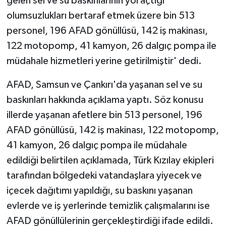
gelen sel ve su baskınlarının yol açtığı
olumsuzlukları bertaraf etmek üzere bin 513
TÜRKİYE
personel, 196 AFAD gönüllüsü, 142 iş makinası,
122 motopomp, 41 kamyon, 26 dalgıç pompa ile
DÜNYA
müdahale hizmetleri yerine getirilmiştir' dedi.
AFAD, Samsun ve Çankırı'da yaşanan sel ve su
baskınları hakkında açıklama yaptı. Söz konusu
illerde yaşanan afetlere bin 513 personel, 196
AFAD gönüllüsü, 142 iş makinası, 122 motopomp,
41 kamyon, 26 dalgıç pompa ile müdahale
edildiği belirtilen açıklamada, Türk Kızılay ekipleri
tarafından bölgedeki vatandaşlara yiyecek ve
içecek dağıtımı yapıldığı, su baskını yaşanan
evlerde ve iş yerlerinde temizlik çalışmalarını ise
AFAD gönüllülerinin gerçekleştirdiği ifade edildi.