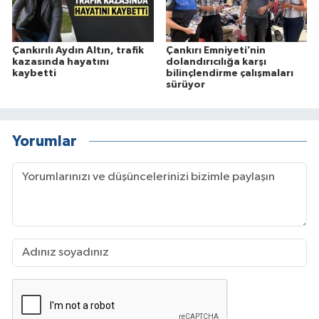
Çankırılı Aydın Altın, trafik
Çankırı Emniyeti’nin
kazasında hayatını
dolandırıcılığa karşı
kaybetti
bilinçlendirme çalışmaları
sürüyor
Yorumlar