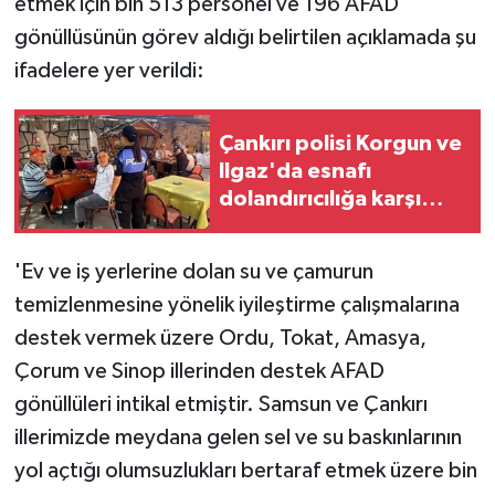
etmek için bin 513 personel ve 196 AFAD
gönüllüsünün görev aldığı belirtilen açıklamada şu
ifadelere yer verildi:
Çankırı polisi Korgun ve
Ilgaz'da esnafı
dolandırıcılığa karşı
uyardı
'Ev ve iş yerlerine dolan su ve çamurun
temizlenmesine yönelik iyileştirme çalışmalarına
destek vermek üzere Ordu, Tokat, Amasya,
Çorum ve Sinop illerinden destek AFAD
gönüllüleri intikal etmiştir. Samsun ve Çankırı
illerimizde meydana gelen sel ve su baskınlarının
yol açtığı olumsuzlukları bertaraf etmek üzere bin