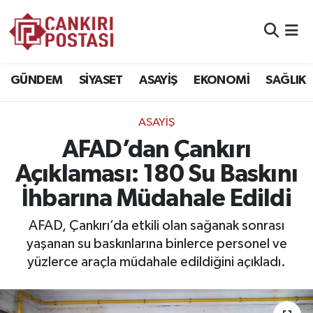
GÜNDEM
Nöbetçi Eczaneler
GÜNDEM
SİYASET
ASAYİŞ
EKONOMİ
SAĞLIK
SİYASET
Hava Durumu
ASAYİŞ
ASAYİŞ
Namaz Vakitleri
AFAD’dan Çankırı
EKONOMİ
Trafik Durumu
Açıklaması: 180 Su Baskını
İhbarına Müdahale Edildi
SAĞLIK
Süper Lig Puan Durumu ve Fikstür
AFAD, Çankırı’da etkili olan sağanak sonrası
SPOR
Tüm Manşetler
yaşanan su baskınlarına binlerce personel ve
yüzlerce araçla müdahale edildiğini açıkladı.
EĞİTİM
Son Dakika Haberleri
YAŞAM
Haber Arşivi