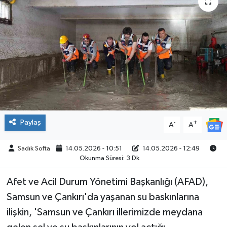
ÇEVRE
İLÇELER
RESMİ İLANLAR
KÜLTÜR
TURİZM
Paylaş
-
+
A
A
MAGAZİN
Sadık Softa
14.05.2026 - 10:51
14.05.2026 - 12:49
Okunma Süresi: 3 Dk
VEFAT
Afet ve Acil Durum Yönetimi Başkanlığı (AFAD),
Samsun ve Çankırı'da yaşanan su baskınlarına
BİLİM&TEKNOLOJİ
ilişkin, 'Samsun ve Çankırı illerimizde meydana
BÖLGE