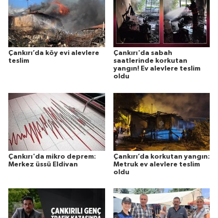
Çankırı’da köy evi alevlere
Çankırı'da sabah
teslim
saatlerinde korkutan
yangın! Ev alevlere teslim
oldu
Çankırı'da mikro deprem:
Çankırı’da korkutan yangın:
Merkez üssü Eldivan
Metruk ev alevlere teslim
oldu