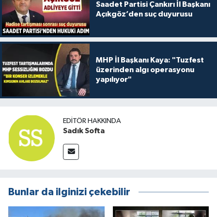
Saadet Partisi Çankırı İl Başkanı
Açıkgöz’den suç duyurusu
MHP İl Başkanı Kaya: "Tuzfest
üzerinden algı operasyonu
yapılıyor"
EDITÖR HAKKINDA
Sadık Softa
Bunlar da ilginizi çekebilir