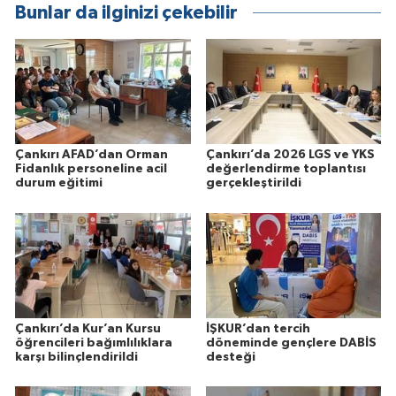
Bunlar da ilginizi çekebilir
Çankırı AFAD’dan Orman
Çankırı’da 2026 LGS ve YKS
Fidanlık personeline acil
değerlendirme toplantısı
durum eğitimi
gerçekleştirildi
Çankırı’da Kur’an Kursu
İŞKUR’dan tercih
öğrencileri bağımlılıklara
döneminde gençlere DABİS
karşı bilinçlendirildi
desteği