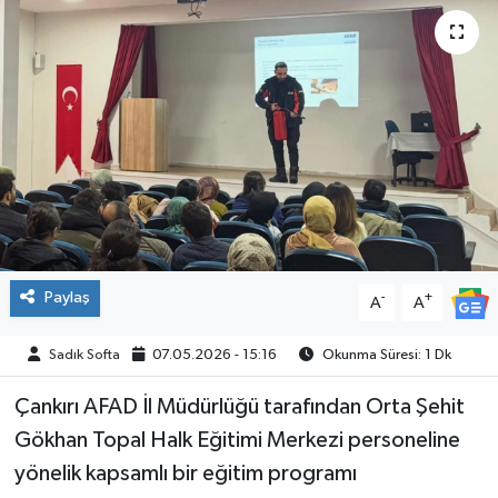
ÇEVRE
İLÇELER
RESMİ İLANLAR
KÜLTÜR
TURİZM
Paylaş
-
+
A
A
MAGAZİN
Sadık Softa
07.05.2026 - 15:16
Okunma Süresi: 1 Dk
VEFAT
Çankırı AFAD İl Müdürlüğü tarafından Orta Şehit
BİLİM&TEKNOLOJİ
Gökhan Topal Halk Eğitimi Merkezi personeline
yönelik kapsamlı bir eğitim programı
BÖLGE