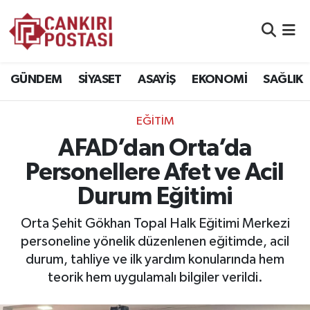
GÜNDEM
Nöbetçi Eczaneler
GÜNDEM
SİYASET
ASAYİŞ
EKONOMİ
SAĞLIK
SİYASET
Hava Durumu
EĞİTİM
ASAYİŞ
Namaz Vakitleri
AFAD’dan Orta’da
EKONOMİ
Trafik Durumu
Personellere Afet ve Acil
Durum Eğitimi
SAĞLIK
Süper Lig Puan Durumu ve Fikstür
Orta Şehit Gökhan Topal Halk Eğitimi Merkezi
SPOR
Tüm Manşetler
personeline yönelik düzenlenen eğitimde, acil
durum, tahliye ve ilk yardım konularında hem
EĞİTİM
Son Dakika Haberleri
teorik hem uygulamalı bilgiler verildi.
YAŞAM
Haber Arşivi